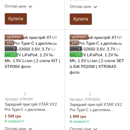
LiFePo4 із дисплеєм QC3.0 |
LiFePo4 із дисплеєм QC3.0 |
Оптові ціни
Оптові ціни
заряд - 3Ax1, 2Ax2, 1Ax4,
заряд - 3Ax1, 2Ax2, 1Ax4,
0.5Ax4, 0.25Ax4 | 4 слоти KIT
0.5Ax4, 0.25Ax4| 4 слоти SET
Купити
із БЖ PD20W
Купити
НОВИНКА
НОВИНКА
ХІТ
ХІТ
3
3
3
3
2
1
Артикул: XTR364
Артикул: XTR364S
Зарядний пристрій XTAR VX2
Зарядний пристрій XTAR VX2
Pro Type-C з дисплеєм
Pro Type-C з дисплеєм
10440~32650 3.6V, 3.7V Li-ion,
10440~32650 3.6V, 3.7V Li-ion,
1 549 грн
1 849 грн
3.2V LiFePo4, 1.2V Ni-Mh, 1.5V
3.2V LiFePo4, 1.2V Ni-Mh, 1.5V
В наявності
В наявності
Li-ion | 2 слоти KIT
Li-ion | 2 слоти SET із БЖ
Оптові ціни
Оптові ціни