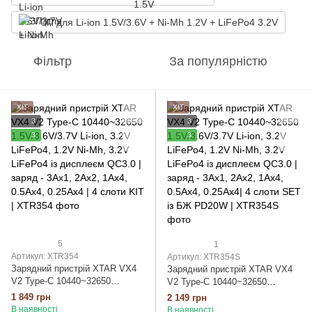
ЗП для Li-ion 1.5V/3.6V + Ni-Mh 1.2V + LiFePo4 3.2V
Фільтр
За популярністю
ХІТ
ХІТ
3
3
3
3
5
1
Артикул: XTR354
Артикул: XTR354S
Зарядний пристрій XTAR VX4
Зарядний пристрій XTAR VX4
V2 Type-C 10440~32650
V2 Type-C 10440~32650
1.5V/3.6V/3.7V Li-ion, 3.2V
1.5V/3.6V/3.7V Li-ion, 3.2V
1 849 грн
2 149 грн
LiFePo4, 1.2V Ni-Mh, 3.2V
LiFePo4, 1.2V Ni-Mh, 3.2V
В наявності
В наявності