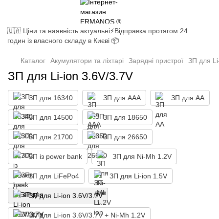
🇺🇦 Ціни та наявність актуальні⚡Відправка протягом 24
годин із власного складу в Києві 📦
Каталог
Акумулятори та ліхтарі
Зарядні пристрої
ЗП для Li
ЗП для Li-ion 3.6V/3.7V
ЗП для 16340
ЗП для ААА
ЗП для АА
ЗП для 14500
ЗП для 18650
ЗП для 21700
ЗП для 26650
ЗП із power bank
ЗП для Ni-Mh 1.2V
ЗП для LiFePo4
ЗП для Li-ion 1.5V
ЗП для Li-ion 3.6V/3.7V
ЗП для Li-ion 3.6V/3.7V + Ni-Mh 1.2V