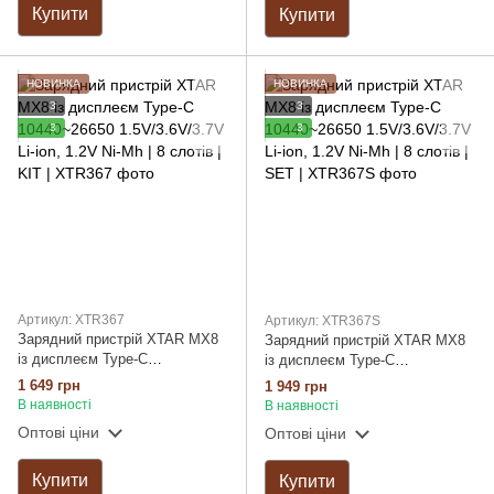
Купити
Купити
НОВИНКА
НОВИНКА
3
3
3
3
Артикул: XTR367
Артикул: XTR367S
Зарядний пристрій XTAR MX8
Зарядний пристрій XTAR MX8
із дисплеєм Type-C
із дисплеєм Type-C
10440~26650 1.5V/3.6V/3.7V Li-
10440~26650 1.5V/3.6V/3.7V Li-
1 649 грн
1 949 грн
ion, 1.2V Ni-Mh | 8 слотів | KIT
ion, 1.2V Ni-Mh | 8 слотів | SET
В наявності
В наявності
Оптові ціни
Оптові ціни
Купити
Купити