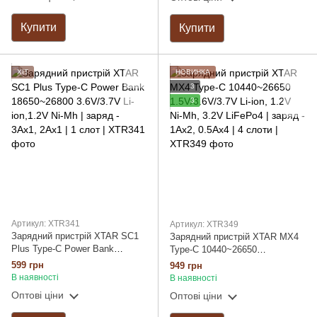
PD20W
Купити
Купити
ХІТ
НОВИНКА
3
3
Артикул: XTR341
Артикул: XTR349
Зарядний пристрій XTAR SC1
Зарядний пристрій XTAR MX4
Plus Type-C Power Bank
Type-C 10440~26650
18650~26800 3.6V/3.7V Li-
1.5V/3.6V/3.7V Li-ion, 1.2V Ni-
599 грн
949 грн
ion,1.2V Ni-Mh | заряд - 3Ax1,
Mh, 3.2V LiFePo4 | заряд -
В наявності
В наявності
2Ax1 | 1 слот
1Ax2, 0.5Ax4 | 4 слоти
Оптові ціни
Оптові ціни