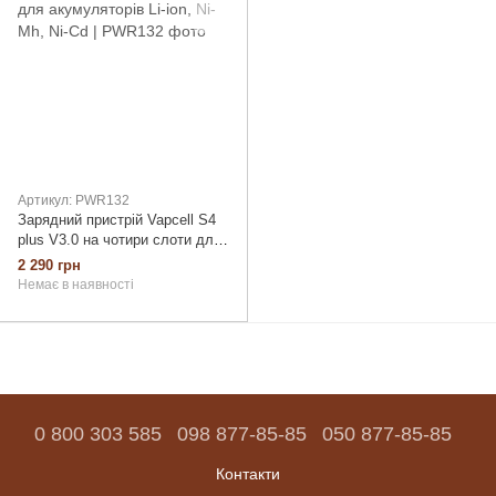
Артикул: PWR132
Зарядний пристрій Vapcell S4
plus V3.0 на чотири слоти для
акумуляторів Li-ion, Ni-Mh, Ni-
2 290 грн
Cd
Немає в наявності
0 800 303 585
098 877-85-85
050 877-85-85
Контакти