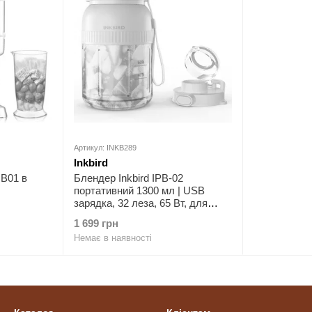
Артикул: INKB289
Inkbird
HB01 в
Блендер Inkbird IPB-02
портативний 1300 мл | USB
зарядка, 32 леза, 65 Вт, для
смузі, коктейлів і фітнес-напоїв
1 699 грн
Немає в наявності