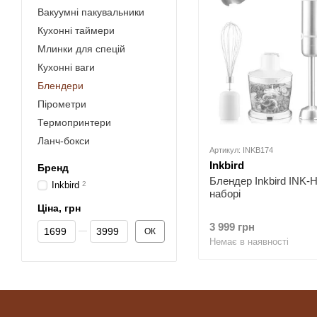
Вакуумні пакувальники
Кухонні таймери
Млинки для спецій
Кухонні ваги
Блендери
Пірометри
Термопринтери
Ланч-бокси
Артикул: INKB174
Inkbird
Бренд
Блендер Inkbird INK-
Inkbird
2
наборі
Ціна, грн
Від Ціна, грн
До Ціна, грн
3 999 грн
ОК
Немає в наявності