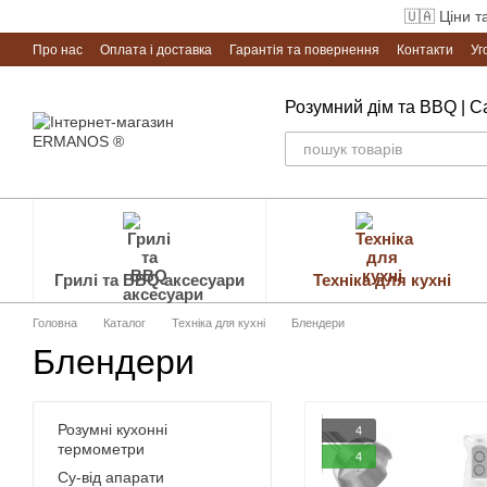
Перейти до основного контенту
🇺🇦 Ціни т
Про нас
Оплата і доставка
Гарантія та повернення
Контакти
Уг
Розумний дім та BBQ | 
Грилі та BBQ аксесуари
Техніка для кухні
Головна
Каталог
Техніка для кухні
Блендери
Блендери
Розумні кухонні
4
термометри
4
Су-від апарати