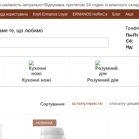
а наявність актуальні⚡Відправка протягом 24 годин із власного склад
ода користувача
Клуб Ermanos Loyal
ERMANOS HoReCa
Блог
Акції
Графік
Саме те, що любимо
Пн-Пт
Сб:
Нд:
Кухонні ножі
Розумний дім
за популярністю
спочатку деше
Сортування:
НОВИНКА