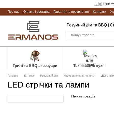
Перейти до основного контенту
🇺🇦 Ціни т
Про нас
Оплата і доставка
Гарантія та повернення
Контакти
Уг
Розумний дім та BBQ | 
Грилі та BBQ аксесуари
Техніка для кухні
Головна
Каталог
Розумний дім
Керування освітленням
LED стріч
LED стрічки та лампи
Немає товарів