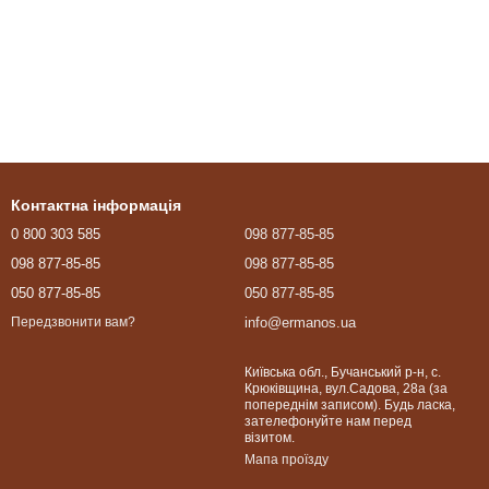
Контактна інформація
0 800 303 585
098 877-85-85
098 877-85-85
098 877-85-85
050 877-85-85
050 877-85-85
info@ermanos.ua
Передзвонити вам?
Київська обл., Бучанський р-н, с.
Крюківщина, вул.Садова, 28а (за
попереднім записом). Будь ласка,
зателефонуйте нам перед
візитом.
Мапа проїзду