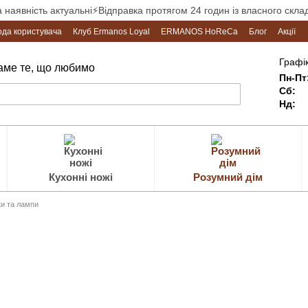
а наявність актуальні⚡Відправка протягом 24 годин із власного склад
ода користувача
Клуб Ermanos Loyal
ERMANOS HoReCa
Блог
Акції
Графік
Саме те, що любимо
Пн-Пт
Сб:
Нд:
Кухонні ножі
Розумний дім
ки та лампи