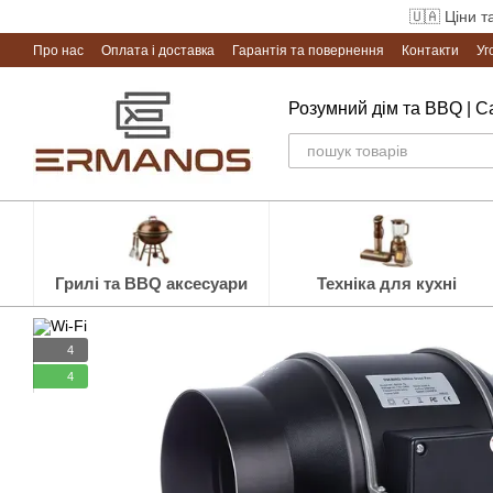
Перейти до основного контенту
🇺🇦 Ціни т
Про нас
Оплата і доставка
Гарантія та повернення
Контакти
Уг
Розумний дім та BBQ | 
Грилі та BBQ аксесуари
Техніка для кухні
4
4