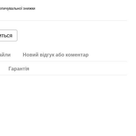
опичувальної знижки
иться
айли
Новий відгук або коментар
Гарантія