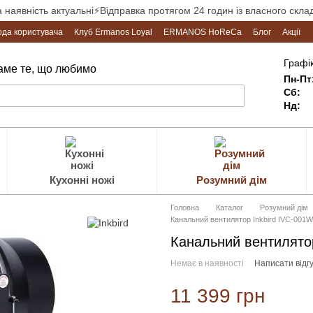
а наявність актуальні⚡Відправка протягом 24 годин із власного склад
ода користувача
Клуб Ermanos Loyal
ERMANOS HoReCa
Блог
Акції
Графік
Саме те, що любимо
Пн-Пт
Сб:
Нд:
Кухонні ножі
Розумний дім
Головна
Каталог
Розумний дім
Канальний вентилятор Inkbird IVC-001W 
Канальний вентилятор
Немає в наявності
Написати відгу
11 399 грн