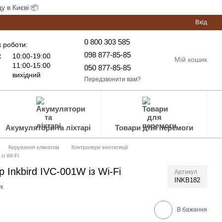
у в Києві 📦
Вхід
0 800 303 585
 роботи:
098 877-85-85
:
10:00-19:00
Мій кошик
11:00-15:00
050 877-85-85
вихідний
Передзвонити вам?
Акумулятори та ліхтарі
Товари для перемоги
Керування кліматом
Контролери вентиляції
із Wi-Fi
 Inkbird IVC-001W із Wi-Fi
Артикул
INKB182
к
В бажання