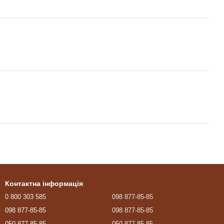
Контактна інформація
0 800 303 585
098 877-85-85
098 877-85-85
098 877-85-85
050 877-85-85
050 877-85-85