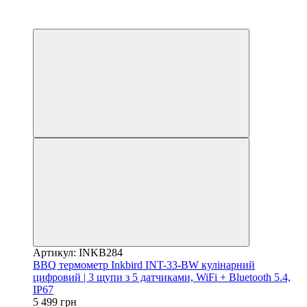
3
3
Артикул: INKB284
BBQ термометр Inkbird INT-33-BW кулінарний
цифровий | 3 щупи з 5 датчиками, WiFi + Bluetooth 5.4,
IP67
5 499 грн