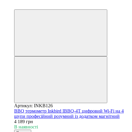
4
4
Артикул: INKB126
BBQ термометр Inkbird IBBQ-4T цифровий Wi-Fi на 4
щупи професійний розумний із додатком магнітний
4 189 грн
В наявності