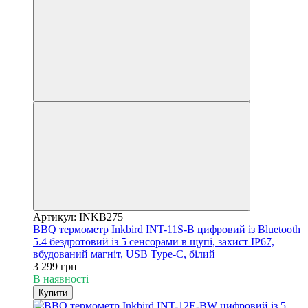
Артикул: INKB275
BBQ термометр Inkbird INT-11S-B цифровий із Bluetooth
5.4 бездротовий із 5 сенсорами в щупі, захист IP67,
вбудований магніт, USB Type-C, білий
3 299 грн
В наявності
Купити