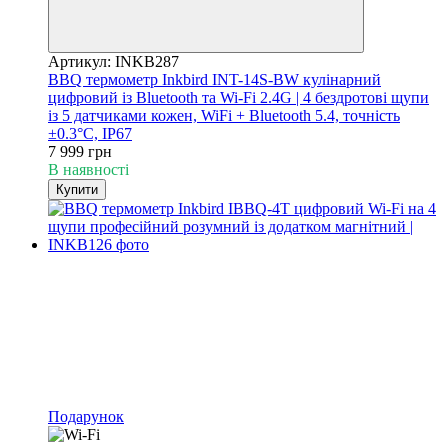
Артикул: INKB287
BBQ термометр Inkbird INT-14S-BW кулінарний
цифровий із Bluetooth та Wi-Fi 2.4G | 4 бездротові щупи
із 5 датчиками кожен, WiFi + Bluetooth 5.4, точність
±0.3°C, IP67
7 999 грн
В наявності
Купити
Подарунок