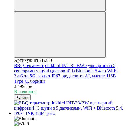
Артикул: INKB280
BBQ термометр Inkbird INT-31-BW кулінарний із 5
сенсорами у щупі цифровий із Bluetooth 5.4 та Wi-Fi
2.4G та 5G, захист IP67, додаток та AI, магніт, USB
Type-C, чорний
3 499 грн
В наявності
Купити
Новинка