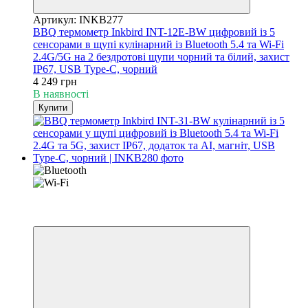
Артикул: INKB277
BBQ термометр Inkbird INT-12E-BW цифровий із 5
сенсорами в щупі кулінарний із Bluetooth 5.4 та Wi-Fi
2.4G/5G на 2 бездротові щупи чорний та білий, захист
IP67, USB Type-C, чорний
4 249 грн
В наявності
Купити
Новинка
3
3