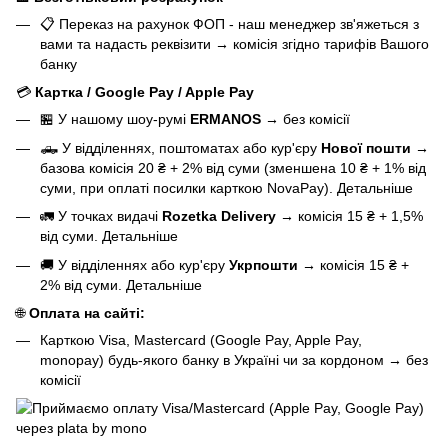
📋 Переказ на рахунок ФОП - наш менеджер зв'яжеться з
вами та надасть реквізити
→
комісія згідно тарифів Вашого
банку
💳
Картка / Google Pay / Apple Pay
🏪 У нашому
шоу-румі
ERMANOS
→
без комісії
🛻 У відділеннях, поштоматах або кур'єру
Нової пошти
→
базова
комісія 20 ₴ + 2% від суми (зменшена 10 ₴ + 1% від
суми, при оплаті посилки карткою NovaPay).
Детальніше
🚛 У точках видачі
Rozetka Delivery
→
комісія 15 ₴ + 1,5%
від суми.
Детальніше
🚚 У відділеннях або кур'єру
Укрпошти
→
комісія 15 ₴ +
2% від суми.
Детальніше
🌐
Оплата на сайті:
Карткою Visa, Mastercard (Google Pay, Apple Pay,
monopay) будь-якого банку в Україні чи за кордоном
→
без
комісії