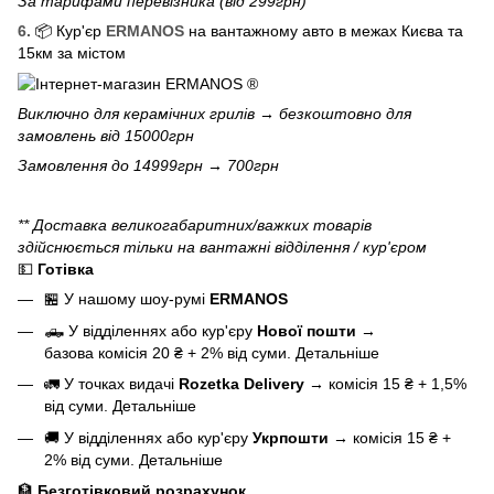
За тарифами перевізника (від 299грн)
6.
📦 Кур'єр
ERMANOS
на вантажному авто в межах Києва та
15км за містом
Виключно для
керамічних грилів
→ безкоштовно для
замовлень від 15000грн
Замовлення до 14999грн → 700грн
** Доставка великогабаритних/важких товарів
здійснюється тільки на вантажні відділення / кур'єром
💵
Готівка
🏪 У нашому
шоу-румі
ERMANOS
🛻 У відділеннях або кур'єру
Нової пошти
→
базова
комісія 20 ₴ + 2% від суми.
Детальніше
🚛 У точках видачі
Rozetka Delivery
→
комісія 15 ₴ + 1,5%
від суми.
Детальніше
🚚 У відділеннях або кур'єру
Укрпошти
→
комісія 15 ₴ +
2% від суми.
Детальніше
🏦
Безготівковий розрахунок