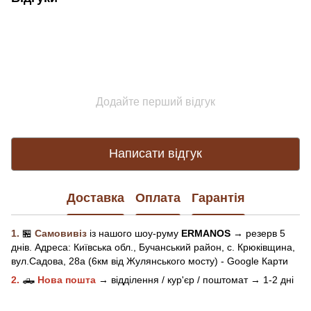
Додайте перший відгук
Написати відгук
Доставка
Оплата
Гарантія
1.
🏪
Самовивіз
із нашого
шоу-рум
у
ERMANOS
→ резерв 5
днів.
Адреса:
Київська обл.,
Бучанський район, с. Крюківщина,
вул.Садова, 28а (6км від Жулянського мосту) - Google Карти
2.
🛻
Нова пошта
→
відділення / кур'єр / поштомат →
1-2 дні