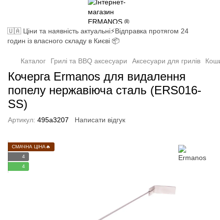
🇺🇦 Ціни та наявність актуальні⚡Відправка протягом 24
годин із власного складу в Києві 📦
Каталог
Грилі та BBQ аксесуари
Аксесуари для грилів
Коши
Кочерга Ermanos для видалення
попелу нержавіюча сталь (ERS016-
SS)
Артикул:
495a3207
Написати відгук
СМАЧНА ЦІНА🔥
4
4