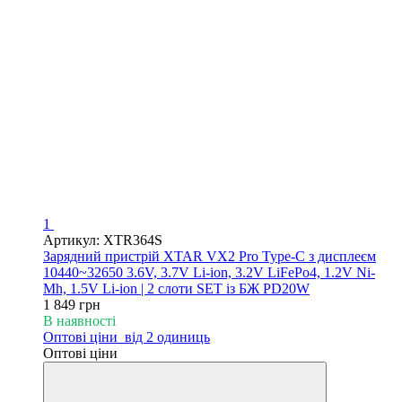
1
Артикул: XTR364S
Зарядний пристрій XTAR VX2 Pro Type-C з дисплеєм
10440~32650 3.6V, 3.7V Li-ion, 3.2V LiFePo4, 1.2V Ni-
Mh, 1.5V Li-ion | 2 слоти SET із БЖ PD20W
1 849 грн
В наявності
Оптові ціни
від 2 одиниць
Оптові ціни