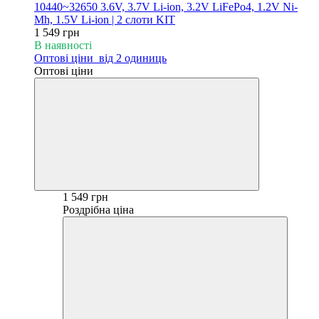
10440~32650 3.6V, 3.7V Li-ion, 3.2V LiFePo4, 1.2V Ni-
Mh, 1.5V Li-ion | 2 слоти KIT
1 549 грн
В наявності
Оптові ціни
від 2 одиниць
Оптові ціни
1 549 грн
Роздрібна ціна