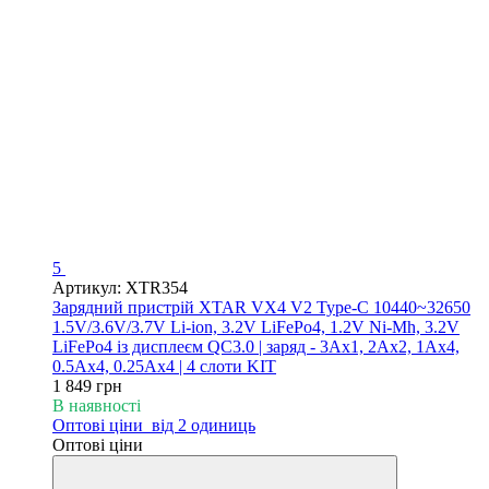
5
Артикул: XTR354
Зарядний пристрій XTAR VX4 V2 Type-C 10440~32650
1.5V/3.6V/3.7V Li-ion, 3.2V LiFePo4, 1.2V Ni-Mh, 3.2V
LiFePo4 із дисплеєм QC3.0 | заряд - 3Ax1, 2Ax2, 1Ax4,
0.5Ax4, 0.25Ax4 | 4 слоти KIT
1 849 грн
В наявності
Оптові ціни
від 2 одиниць
Оптові ціни