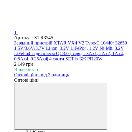
1
Артикул: XTR354S
Зарядний пристрій XTAR VX4 V2 Type-C 10440~32650
1.5V/3.6V/3.7V Li-ion, 3.2V LiFePo4, 1.2V Ni-Mh, 3.2V
LiFePo4 із дисплеєм QC3.0 | заряд - 3Ax1, 2Ax2, 1Ax4,
0.5Ax4, 0.25Ax4| 4 слоти SET із БЖ PD20W
2 149 грн
В наявності
Оптові ціни
від 2 одиниць
Оптові ціни