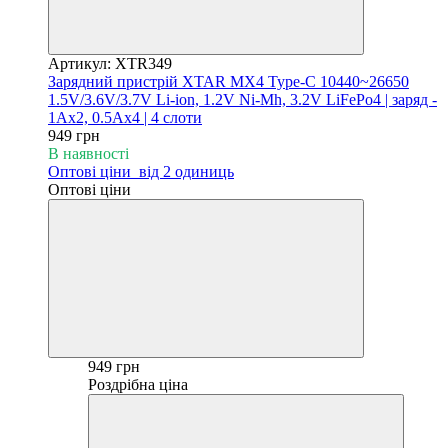
Артикул: XTR349
Зарядний пристрій XTAR MX4 Type-C 10440~26650
1.5V/3.6V/3.7V Li-ion, 1.2V Ni-Mh, 3.2V LiFePo4 | заряд -
1Ax2, 0.5Ax4 | 4 слоти
949 грн
В наявності
Оптові ціни
від 2 одиниць
Оптові ціни
949 грн
Роздрібна ціна