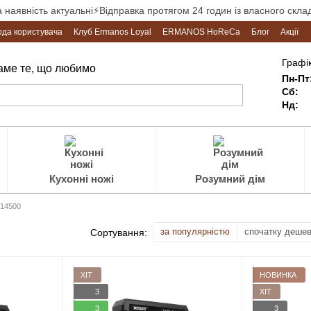
а наявність актуальні⚡Відправка протягом 24 годин із власного склад
ода користувача
Клуб Ermanos Loyal
ERMANOS HoReCa
Блог
Акції
Графік
Саме те, що любимо
Пн-Пт
Сб:
Нд:
Кухонні ножі
Розумний дім
 14500
за популярністю
спочатку деше
Сортування:
ХІТ
НОВИНКА
3
ХІТ
3
3