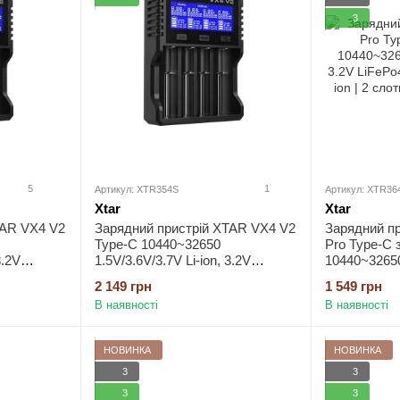
3
5
1
Артикул: XTR354S
Артикул: XTR36
Xtar
Xtar
TAR VX4 V2
Зарядний пристрій XTAR VX4 V2
Зарядний п
Type-C 10440~32650
Pro Type-C 
3.2V
1.5V/3.6V/3.7V Li-ion, 3.2V
10440~32650 
3.2V
LiFePo4, 1.2V Ni-Mh, 3.2V
3.2V LiFePo4
2 149 грн
1 549 грн
C3.0 |
LiFePo4 із дисплеєм QC3.0 |
Li-ion | 2 сл
В наявності
В наявності
Ax4,
заряд - 3Ax1, 2Ax2, 1Ax4,
оти KIT
0.5Ax4, 0.25Ax4| 4 слоти SET із
БЖ PD20W
НОВИНКА
НОВИНКА
3
3
3
3