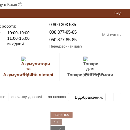
у в Києві 📦
Вхід
0 800 303 585
 роботи:
098 877-85-85
:
10:00-19:00
Мій кошик
11:00-15:00
050 877-85-85
вихідний
Передзвонити вам?
Акумулятори та ліхтарі
Товари для перемоги
вше
спочатку дорожчі
за назвою
Відображення:
НОВИНКА
ХІТ
3