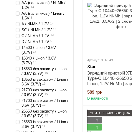
АА (пальчикові) / Ni-Mh /
1.2V
14
АА (пальчикові) / Li-ion /
1.5V
8
A / Ni-Mh / 1.2V
14
SC / Ni-Mh / 1.2V
14
C / Ni-Mh / 1.2V
14
D / Ni-Mh / 1.2V
5
14500 / Li-ion / 3.6V
(3.7V)
14
16340 / Li-ion / 3.6V
Артикул: XTR343
(3.7V)
14
Xtar
18650 без захисту / Li-ion
Зарядний пристрій X
/ 3.6V (3.7V)
15
Type-C 10440~26650 3
18650 із захистом / Li-ion /
Li-ion, 1.2V Ni-Mh | за
3.6V (3.7V)
15
1Ax2, 0.5Ax2 | 2 слоти
21700 без захисту / Li-ion
589 грн
/ 3.6V (3.7V)
15
В наявності
21700 із захистом / Li-ion /
3.6V (3.7V)
13
26650 без захисту / Li-ion
ЗНЯТО З ВИРОБНИЦТВА
/ 3.6V (3.7V)
12
3
26650 із захистом / Li-ion /
3.6V (3.7V)
11
3