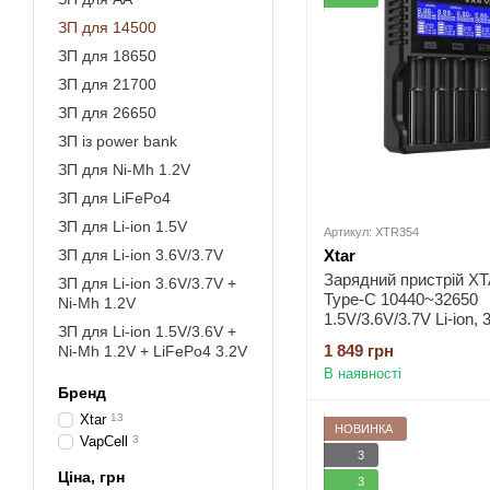
ЗП для 14500
ЗП для 18650
ЗП для 21700
ЗП для 26650
ЗП із power bank
ЗП для Ni-Mh 1.2V
ЗП для LiFePo4
ЗП для Li-ion 1.5V
Артикул: XTR354
ЗП для Li-ion 3.6V/3.7V
Xtar
Зарядний пристрій X
ЗП для Li-ion 3.6V/3.7V +
Type-C 10440~32650
Ni-Mh 1.2V
1.5V/3.6V/3.7V Li-ion, 
ЗП для Li-ion 1.5V/3.6V +
LiFePo4, 1.2V Ni-Mh, 
1 849 грн
Ni-Mh 1.2V + LiFePo4 3.2V
LiFePo4 із дисплеєм Q
В наявності
заряд - 3Ax1, 2Ax2, 1
Бренд
0.5Ax4, 0.25Ax4 | 4 сл
Xtar
13
НОВИНКА
VapCell
3
3
Ціна, грн
3