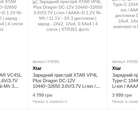
Артикул: XTR351
Артикул: XTR35
Xtar
Xtar
TAR VC4SL
Зарядний пристрій XTAR VP4L
Зарядний п
.6V/3.7V
Plus Dragon DC-12V
Type-C 1044
Ni-Mh З
10440~32650 3.6V/3.7V Li-ion /
Li-ion / AA
яд - 3Ax1,
AAAA~D 1.2V Ni-Mh / 11.1V - 3S
дисплеєм QC
4 799 грн
3 899 грн
4 слоти
З дисплеєм | заряд - 2Ax2, 1Ax4,
2Ax4, 1Ax8, 
Немає в наявності
Немає в наяв
0.5Ax4 | 4 слоти
комплект із