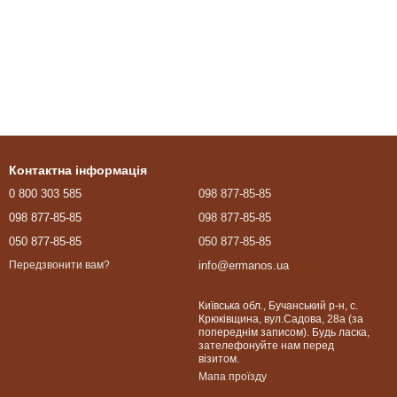
Контактна інформація
0 800 303 585
098 877-85-85
098 877-85-85
098 877-85-85
050 877-85-85
050 877-85-85
info@ermanos.ua
Передзвонити вам?
Київська обл., Бучанський р-н, с.
Крюківщина, вул.Садова, 28а (за
попереднім записом). Будь ласка,
зателефонуйте нам перед
візитом.
Мапа проїзду