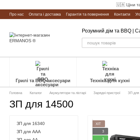
Перейти до основного контенту
🇺🇦 Ціни т
Про нас
Оплата і доставка
Гарантія та повернення
Контакти
Уг
Розумний дім та BBQ | 
Грилі та BBQ аксесуари
Техніка для кухні
Головна
Каталог
Акумулятори та ліхтарі
Зарядні пристрої
ЗП для
ЗП для 14500
ЗП для 16340
ХІТ
ЗП для ААА
3
3
ЗП для АА