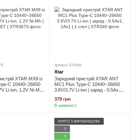
7S
Артикул: XTR340
Xtar
истрій XTAR MX8 із
Зарядний пристрій XTAR ANT
ype-C 10440~26650
MC1 Plus Type-C 10440~26650
7V Li-ion, 1.2V Ni-Mh |
3.6V/3.7V Li-ion | заряд - 0.5Aх1,
ET
1Aх1 | 1 слот
379 грн
В наявності
ЗНЯТО З ВИРОБНИЦТВА
3
3