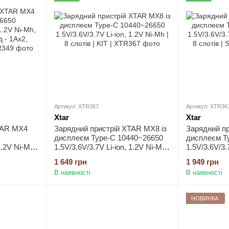
Артикул: XTR367
Артикул: XTR36
Xtar
Xtar
TAR MX4
Зарядний пристрій XTAR MX8 із
Зарядний пр
дисплеєм Type-C 10440~26650
дисплеєм T
1.2V Ni-Mh,
1.5V/3.6V/3.7V Li-ion, 1.2V Ni-Mh |
1.5V/3.6V/3.
 1Ax2,
8 слотів | KIT
8 слотів | S
1 649 грн
1 949 грн
В наявності
В наявності
НОВИНКА