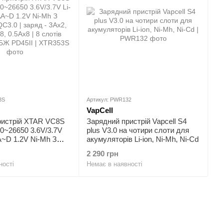
3S
Артикул: PWR132
VapCell
ристрій XTAR VC8S
Зарядний пристрій Vapcell S4
0~26650 3.6V/3.7V
plus V3.0 на чотири слоти для
AA~D 1.2V Ni-Mh З
акумуляторів Li-ion, Ni-Mh, Ni-Cd
3.0 | заряд - 3Ax2,
2 290 грн
0.5Ax8 | 8 слотів
ності
Немає в наявності
 БЖ PD45II