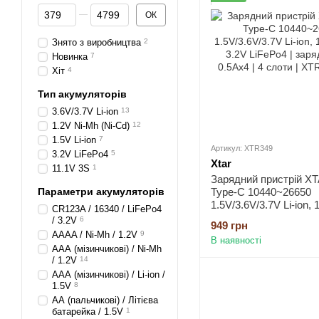
Від Ціна, грн
До Ціна, грн
ОК
Знято з виробництва
2
Новинка
7
Хіт
4
Тип акумуляторів
3.6V/3.7V Li-ion
13
1.2V Ni-Mh (Ni-Cd)
12
1.5V Li-ion
7
Артикул: XTR349
3.2V LiFePo4
5
Xtar
11.1V 3S
1
Зарядний пристрій X
Параметри акумуляторів
Type-C 10440~26650
1.5V/3.6V/3.7V Li-ion, 
CR123A / 16340 / LiFePo4
3.2V LiFePo4 | заряд -
/ 3.2V
6
949 грн
0.5Ax4 | 4 слоти
АААA / Ni-Mh / 1.2V
9
В наявності
ААА (мізинчикові) / Ni-Mh
/ 1.2V
14
ААА (мізинчикові) / Li-ion /
1.5V
8
АА (пальчикові) / Літієва
батарейка / 1.5V
1