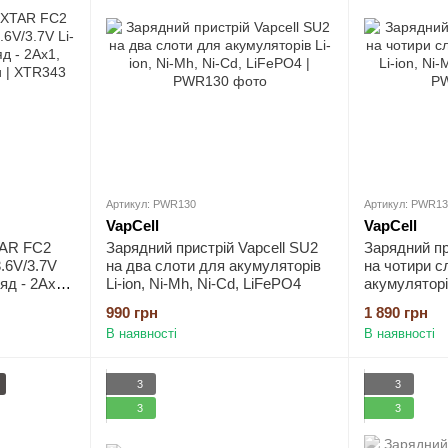
Артикул: PWR130
Артикул: PWR13
VapCell
VapCell
TAR FC2
Зарядний пристрій Vapcell SU2
Зарядний пр
.6V/3.7V
на два слоти для акумуляторів
на чотири с
ряд - 2Ax1,
Li-ion, Ni-Mh, Ni-Cd, LiFePO4
акумуляторів
Cd, LiFePO
990 грн
1 890 грн
В наявності
В наявності
3
3
3
3