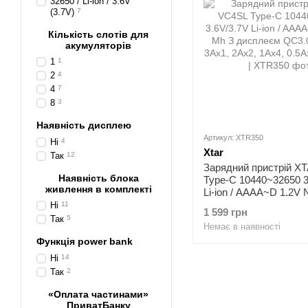
32650 / Li-ion / 3.6V
(3.7V)
7
Кількість слотів для
акумуляторів
1
1
2
4
4
7
8
3
Наявність дисплею
Артикул: XTR350
Ні
4
Xtar
Так
12
Зарядний пристрій X
Наявність блока
Type-C 10440~32650 3
живлення в комплекті
Li-ion / AAAA~D 1.2V 
дисплеєм QC3.0 | зар
Ні
11
1 599 грн
2Ax2, 1Ax4, 0.5Ax4 | 
Так
5
Немає в наявності
Функція power bank
Ні
14
Так
2
«Оплата частинами»
ПриватБанку