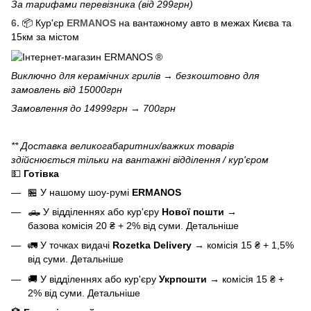
За тарифами перевізника (від 299грн)
6.
📦 Кур'єр
ERMANOS
на вантажному авто в межах Києва та
15км за містом
Виключно для
керамічних грилів
→ безкоштовно для
замовлень від 15000грн
Замовлення до 14999грн → 700грн
** Доставка великогабаритних/важких товарів
здійснюється тільки на вантажні відділення / кур'єром
💵
Готівка
🏪 У нашому
шоу-румі
ERMANOS
🛻 У відділеннях або кур'єру
Нової пошти
→
базова
комісія 20 ₴ + 2% від суми.
Детальніше
🚛 У точках видачі
Rozetka Delivery
→
комісія 15 ₴ + 1,5%
від суми.
Детальніше
🚚 У відділеннях або кур'єру
Укрпошти
→
комісія 15 ₴ +
2% від суми.
Детальніше