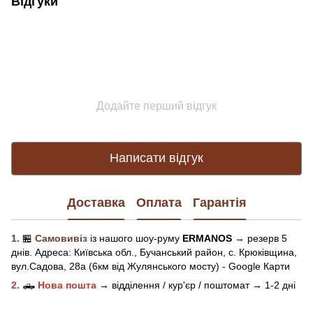
Відгуки
Додайте перший відгук
Написати відгук
Доставка
Оплата
Гарантія
1.
🏪
Самовивіз
із нашого
шоу-рум
у
ERMANOS
→ резерв 5
днів.
Адреса:
Київська обл.,
Бучанський район, с. Крюківщина,
вул.Садова, 28а (6км від Жулянського мосту) - Google Карти
2.
🛻
Нова пошта
→
відділення / кур'єр / поштомат →
1-2 дні