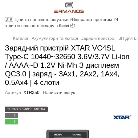
🇺🇦 Ціни та наявність актуальні⚡Відправка протягом 24
годин із власного складу в Києві 📦
Каталог
Акумулятори та ліхтарі
Зарядні пристрої
ЗП для Li
Зарядний пристрій XTAR VC4SL
Type-C 10440~32650 3.6V/3.7V Li-ion
/ AAAA~D 1.2V Ni-Mh З дисплеєм
QC3.0 | заряд - 3Ax1, 2Ax2, 1Ax4,
0.5Ax4 | 4 слоти
Артикул:
XTR350
Написати відгук
ЗНЯТО З ВИРОБНИЦТВА
3
3