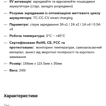
0V активація:
заряджайте та відновлюйте пошкоджені
акумулятори (старі, занадто розряджені)
Розумне заряджання із оптимізацією життєвого циклу
акумулятора:
TC-CC-CV smart charging
Параметри:
струм заряджання 3A х1 / 2А х2 / 1А х4 / 0.5А
х4
Робоча температура:
0°C ~ +40°C
Сертифіковано RoHS, CE, FCC та
протестовано:
моніторинг температури, самозагасаючий
матеріал, захист від зворотної полярності та короткого
замикання
Розмір:
156мм х 115.5мм х 35мм
Вага:
240г
Характеристики
Тип