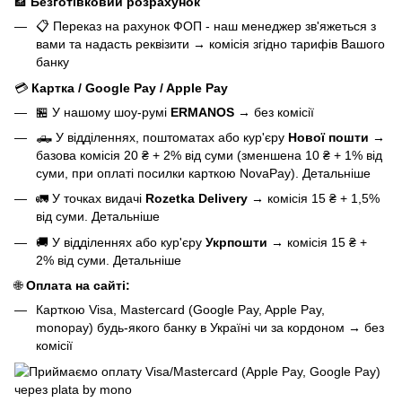
🏦
Безготівковий розрахунок
📋 Переказ на рахунок ФОП - наш менеджер зв'яжеться з
вами та надасть реквізити
→
комісія згідно тарифів Вашого
банку
💳
Картка / Google Pay / Apple Pay
🏪 У нашому
шоу-румі
ERMANOS
→
без комісії
🛻 У відділеннях, поштоматах або кур'єру
Нової пошти
→
базова
комісія 20 ₴ + 2% від суми (зменшена 10 ₴ + 1% від
суми, при оплаті посилки карткою NovaPay).
Детальніше
🚛 У точках видачі
Rozetka Delivery
→
комісія 15 ₴ + 1,5%
від суми.
Детальніше
🚚 У відділеннях або кур'єру
Укрпошти
→
комісія 15 ₴ +
2% від суми.
Детальніше
🌐
Оплата на сайті:
Карткою Visa, Mastercard (Google Pay, Apple Pay,
monopay) будь-якого банку в Україні чи за кордоном
→
без
комісії