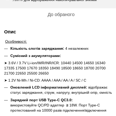
До обраного
Опис
Особливості:
Кількість слотів заряджання:
4 незалежних
Сумісний з акумуляторами:
➤ 3.6V / 3.7V Li-ion/IMR/INR/ICR: 10440 14500 14650 16340
17335 17500 17670 18350 18490 18500 18650 18700 20700
21700 22650 25500 26650
➤ 1.2V Ni-Mh / Ni-CD: AAAA / AAA / AA / A / SC / C
Оновлений LCD інформативний дисплей:
відображає
статус заряджання, струм, напругу, внутрішній опір, ємність
Зарядний порт USB Type-C QC3.0:
використовуйте
QC/PD адаптер
≥
18W. Порт Type-C
протестований на 10000 разів підключення/відключення