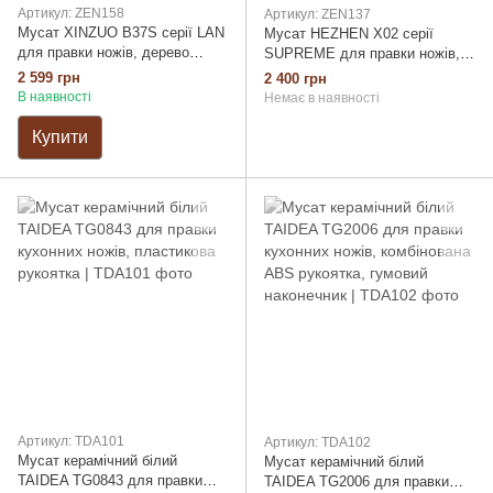
Артикул: ZEN158
Артикул: ZEN137
Мусат XINZUO B37S серії LAN
Мусат HEZHEN X02 серії
для правки ножів, дерево
SUPREME для правки ножів,
пакка (ZEN158)
довжина стрижня 228мм,
2 599 грн
2 400 грн
діаметр 12мм, хромована
В наявності
Немає в наявності
високовуглецева сталь,
червоне дерево (ZEN137)
Купити
Артикул: TDA101
Артикул: TDA102
Мусат керамічний білий
Мусат керамічний білий
TAIDEA TG0843 для правки
TAIDEA TG2006 для правки