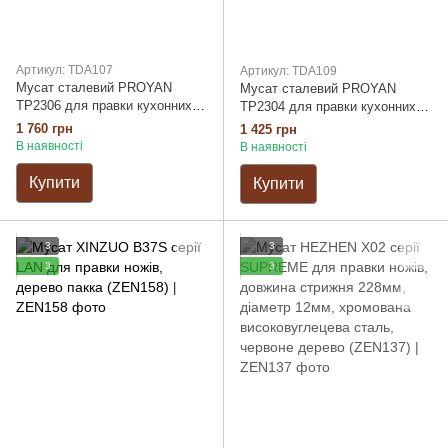
Артикул: TDA107
Артикул: TDA109
Мусат сталевий PROYAN
Мусат сталевий PROYAN
TP2306 для правки кухонних
TP2304 для правки кухонних
ножів, комбінована ABS/TPE
ножів, дерев'яна рукоятка
1 760 грн
1 425 грн
рукоятка, сіра
В наявності
В наявності
Купити
Купити
3
3
3
3