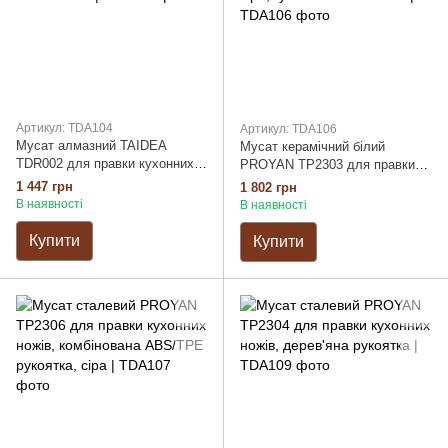
Артикул: TDA104
Артикул: TDA106
Мусат алмазний TAIDEA
Мусат керамічний білий
TDR002 для правки кухонних
PROYAN TP2303 для правки
ножів, комбінована ABS
кухонних ножів, комбінована
1 447 грн
1 802 грн
рукоятка, гумовий наконечник
алюмінієва/TPE рукоятка, сіра,
В наявності
В наявності
гумовий наконечник
Купити
Купити