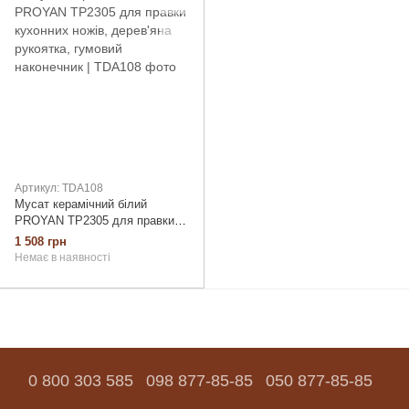
Артикул: TDA108
Мусат керамічний білий
PROYAN TP2305 для правки
кухонних ножів, дерев'яна
1 508 грн
рукоятка, гумовий наконечник
Немає в наявності
0 800 303 585
098 877-85-85
050 877-85-85