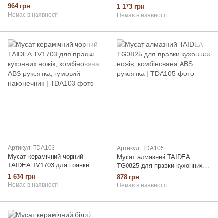
кухонних ножів, пластикова
кухонних ножів, комбінована
964 грн
1 173 грн
рукоятка
ABS рукоятка, гумовий
Немає в наявності
Немає в наявності
наконечник
Артикул: TDA103
Артикул: TDA105
Мусат керамічний чорний
Мусат алмазний TAIDEA
TAIDEA TV1703 для правки
TG0825 для правки кухонних
кухонних ножів, комбінована
ножів, комбінована ABS
1 634 грн
878 грн
ABS рукоятка, гумовий
рукоятка
Немає в наявності
Немає в наявності
наконечник