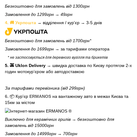
Безкоштовно для замовлень від 1300грн
Замовлення до 1299грн → 49грн
4. 🚚 Укрпошта
→ відділення / кур'єр → 3-5 днів
Безкоштовно для замовлень від 1700грн*
Замовлення до 1699грн →
за тарифами оператора
* не застосовується для деревного вугілля та брикетів
5. 🚕 Uklon Delivery
→
швидка доставка по Києву протягом 2-х
годин мотокурʼєром або автодоставкою
За тарифами перевізника (від 299грн)
6.
📦 Кур'єр
ERMANOS
на вантажному авто в межах Києва та
15км за містом
Виключно для
керамічних грилів
→ безкоштовно для
замовлень від 15000грн
Замовлення до 14999грн → 700грн