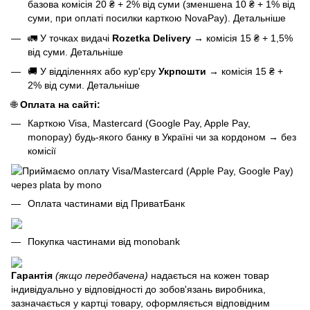
базова
комісія 20 ₴ + 2% від суми (зменшена 10 ₴ + 1% від
суми, при оплаті посилки карткою NovaPay).
Детальніше
🚛 У точках видачі
Rozetka Delivery
→
комісія 15 ₴ + 1,5%
від суми.
Детальніше
🚚 У відділеннях або кур'єру
Укрпошти
→
комісія 15 ₴ +
2% від суми.
Детальніше
🌐
Оплата на сайті:
Карткою Visa, Mastercard (Google Pay, Apple Pay,
monopay) будь-якого банку в Україні чи за кордоном
→
без
комісії
Оплата частинами від ПриватБанк
Покупка частинами від monobank
Гарантія
(якщо передбачена)
надається на кожен товар
індивідуально у відповідності до зобов'язань виробника,
зазначається у картці товару, оформляється відповідним