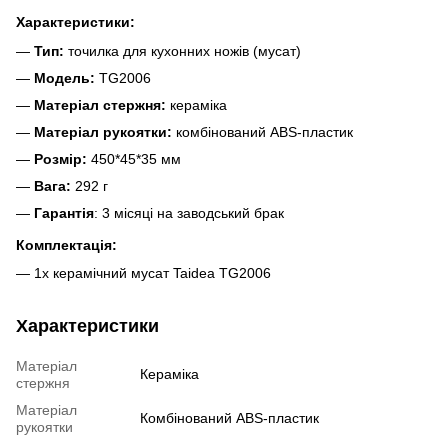
Характеристики:
—
Тип:
точилка для кухонних ножів (мусат)
—
Модель:
TG2006
—
Матеріал стержня:
кераміка
—
Матеріал рукоятки:
комбінований
ABS-пластик
—
Розмір:
450*45*35 мм
—
Вага:
292 г
—
Гарантія
: 3 місяці на заводський брак
Комплектація:
— 1х керамічний мусат Taidea TG2006
Характеристики
Матеріал
Кераміка
стержня
Матеріал
Комбінований ABS-пластик
рукоятки