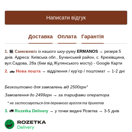
Написати відгук
Доставка
Оплата
Гарантія
1.
🏪
Самовивіз
із нашого
шоу-рум
у
ERMANOS
→ резерв 5
днів.
Адреса:
Київська обл.,
Бучанський район, с. Крюківщина,
вул.Садова, 28а (6км від Жулянського мосту) - Google Карти
2.
🛻
Нова пошта
→
відділення / кур'єр / поштомат →
1-2 дні
Безкоштовно для замовлень від 2500грн*
Замовлення до 2499грн →
за тарифами оператора
* не застосовується для деревного вугілля та брикетів
3.
🚛
Rozetka Delivery
→
у
точки видачі Розетка →
3-5 днів