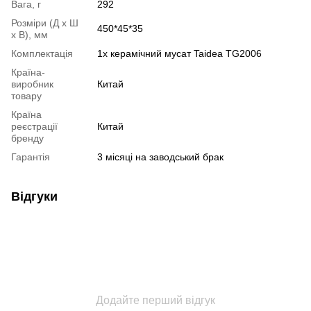
Вага, г
292
Розміри (Д х Ш
450*45*35
х В), мм
Комплектація
1х керамічний мусат Taidea TG2006
Країна-
виробник
Китай
товару
Країна
реєстрації
Китай
бренду
Гарантія
3 місяці на заводський брак
Відгуки
Додайте перший відгук