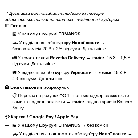
** Доставка великогабаритних/важких товарів
здійснюється тільки на вантажні відділення / кур'єром
💵
Готівка
🏪 У нашому
шоу-румі
ERMANOS
🛻 У відділеннях або кур'єру
Нової пошти
→
базова
комісія 20 ₴ + 2% від суми.
Детальніше
🚛 У точках видачі
Rozetka Delivery
→
комісія 15 ₴ + 1,5%
від суми.
Детальніше
🚚 У відділеннях або кур'єру
Укрпошти
→
комісія 15 ₴ +
2% від суми.
Детальніше
🏦
Безготівковий розрахунок
📋 Переказ на рахунок ФОП - наш менеджер зв'яжеться з
вами та надасть реквізити
→
комісія згідно тарифів Вашого
банку
💳
Картка / Google Pay / Apple Pay
🏪 У нашому
шоу-румі
ERMANOS
→
без комісії
🛻 У відділеннях, поштоматах або кур'єру
Нової пошти
→