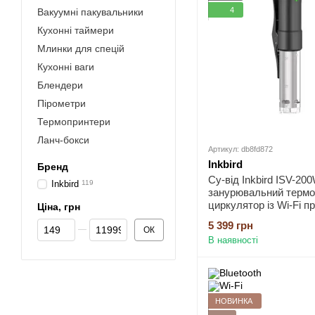
4
Вакуумні пакувальники
Кухонні таймери
Млинки для спецій
Кухонні ваги
Блендери
Пірометри
Термопринтери
Ланч-бокси
Артикул: db8fd872
Inkbird
Бренд
Су-від Inkbird ISV-20
Inkbird
119
занурювальний термо
циркулятор із Wi-Fi п
Ціна, грн
розумний із додатком
Від Ціна, грн
До Ціна, грн
5 399 грн
керуванням зі смартф
ОК
В наявності
таймером та точністю
НОВИНКА