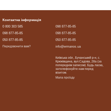
Контактна інформація
0 800 303 585
098 877-85-85
098 877-85-85
098 877-85-85
050 877-85-85
050 877-85-85
info@ermanos.ua
Передзвонити вам?
Київська обл., Бучанський р-н, с.
Крюківщина, вул.Садова, 28а (за
попереднім записом). Будь ласка,
зателефонуйте нам перед
візитом.
Мапа проїзду