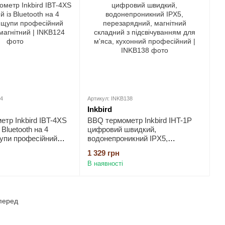
24
Артикул: INKB138
Inkbird
тр Inkbird IBT-4XS
BBQ термометр Inkbird IHT-1P
Bluetooth на 4
цифровий швидкий,
упи професійний
водонепроникний IPX5,
гнітний
перезарядний, магнітний
1 329 грн
складний з підсвічуванням для
В наявності
м'яса, кухонний професійний
перед