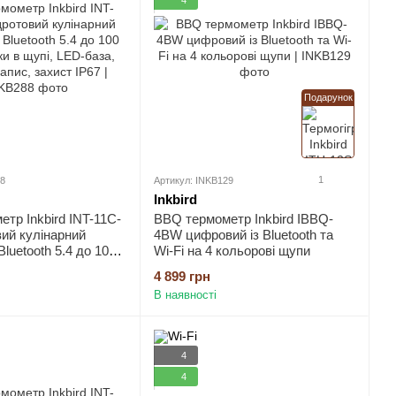
Подарунок
1
88
Артикул: INKB129
Inkbird
тр Inkbird INT-11C-
BBQ термометр Inkbird IBBQ-
ий кулінарний
4BW цифровий із Bluetooth та
luetooth 5.4 до 100
Wi-Fi на 4 кольорові щупи
 в щупі, LED-база,
4 899 грн
с, захист IP67
В наявності
4
4