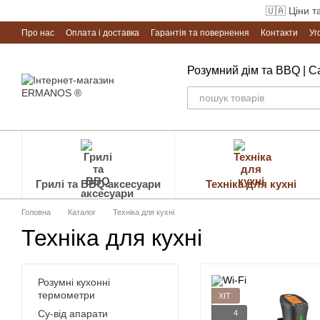
Перейти до основного контенту
🇺🇦 Ціни т
Про нас
Оплата і доставка
Гарантія та повернення
Контакти
Уг
Розумний дім та BBQ | 
Грилі та BBQ аксесуари
Техніка для кухні
Головна
Каталог
Техніка для кухні
Техніка для кухні
Розумні кухонні
термометри
ХІТ
Су-від апарати
4