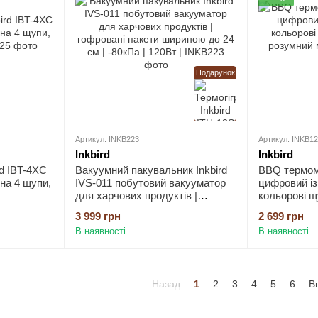
Подарунок
Артикул: INKB223
Артикул: INKB1
Inkbird
Inkbird
d IBT-4XC
Вакуумний пакувальник Inkbird
BBQ термоме
 на 4 щупи,
IVS-011 побутовий вакууматор
цифровий із 
для харчових продуктів |
кольорові щ
гофровані пакети шириною до 24
розумний ма
3 999 грн
2 699 грн
см | -80кПа | 120Вт
В наявності
В наявності
Назад
1
2
3
4
5
6
В