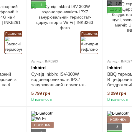
3
4
3
Подарунок
Подарунок
Артикул: INKB263
Артикул: INKB2
Inkbird
Inkbird
арний
Су-від Inkbird ISV-300W
BBQ термоме
ровий із
водонепроникність IPX7
B цифровий і
G на 4
занурювальний термостат-
бездротовий
й
циркулятор із Wi-Fi
щупі, захис
5 799 грн
3 299 грн
магніт, USB 
В наявності
В наявності
НОВИНКА
НОВИНКА
3
3