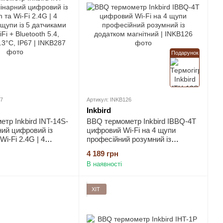
Подарунок
87
Артикул: INKB126
Inkbird
тр Inkbird INT-14S-
BBQ термометр Inkbird IBBQ-4T
ий цифровий із
цифровий Wi-Fi на 4 щупи
Wi-Fi 2.4G | 4
професійний розумний із
щупи із 5 датчиками
додатком магнітний
4 189 грн
+ Bluetooth 5.4,
В наявності
3°C, IP67
ХІТ