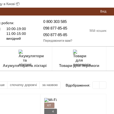
у в Києві 📦
Вхід
0 800 303 585
 роботи:
098 877-85-85
:
10:00-19:00
Мій кошик
11:00-15:00
050 877-85-85
вихідний
Передзвонити вам?
Акумулятори та ліхтарі
Товари для перемоги
вше
спочатку дорожчі
за назвою
Відображення:
ХІТ
4