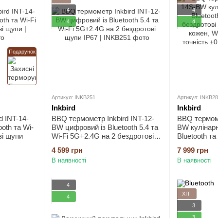
4
4
4
4
Подарунок
Артикул: INKB251
Артикул: INKB2
Inkbird
Inkbird
d INT-14-
BBQ термометр Inkbird INT-12-
BBQ термоме
oth та Wi-
BW цифровий із Bluetooth 5.4 та
BW кулінарн
ві щупи
Wi-Fi 5G+2.4G на 2 бездротові
Bluetooth та 
щупи IP67
бездротові 
4 599 грн
7 999 грн
кожен, WiFi 
В наявності
В наявності
точність ±0.
4
ХІТ
4
3
3