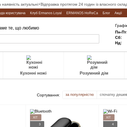
а наявність актуальні⚡Відправка протягом 24 годин із власного склад
ода користувача
Клуб Ermanos Loyal
ERMANOS HoReCa
Блог
Акції
Графік
Саме те, що любимо
Пн-Пт
Сб:
Нд:
Кухонні ножі
Розумний дім
за популярністю
спочатку деше
Сортування:
ХІТ
ХІТ
3
4