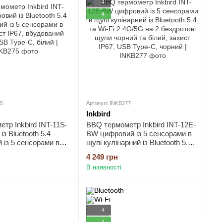
4
4
75
Артикул: INKB277
Inkbird
тр Inkbird INT-11S-
BBQ термометр Inkbird INT-12E-
з Bluetooth 5.4
BW цифровий із 5 сенсорами в
 із 5 сенсорами в
щупі кулінарний із Bluetooth 5.4
т IP67, вбудований
та Wi-Fi 2.4G/5G на 2 бездротові
4 249 грн
Type-C, білий
щупи чорний та білий, захист
В наявності
IP67, USB Type-C, чорний
4
4