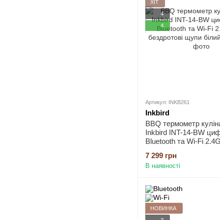
ХІТ
4
4
Артикул: INKB261
Inkbird
BBQ термометр кулін
Inkbird INT-14-BW циф
Bluetooth та Wi-Fi 2.4
бездротові щупи біли
7 299 грн
В наявності
НОВИНКА
3