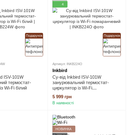
4
Подарунок
Подарунок
24W
Артикул: INKB224O
Inkbird
ird ISV-101W
Су-від Inkbird ISV-101W
ний термостат-
занурювальний термостат-
з Wi-Fi білий
циркулятор із Wi-Fi
помаранчевий
5 999 грн
В наявності
НОВИНКА