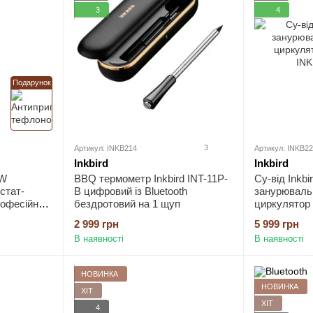
3
4
Подарунок
3
Артикул: INKB214
Артикул: INKB2
Inkbird
Inkbird
0W
BBQ термометр Inkbird INT-11P-
Су-від Inkb
стат-
B цифровий із Bluetooth
занурюваль
рофесійний
бездротовий на 1 щуп
циркулятор і
 з
2 999 грн
5 999 грн
она,
В наявності
В наявності
 0.1°C
НОВИНКА
НОВИНКА
ХІТ
ХІТ
4