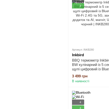
3
Артикул: INKB280
Inkbird
BBQ термометр Inkbir
BW кулінарний із 5 с
щупі цифровий із Bluet
Wi-Fi 2.4G та 5G, захи
3 499 грн
додаток та AI, магніт,
В наявності
C, чорний
4
4