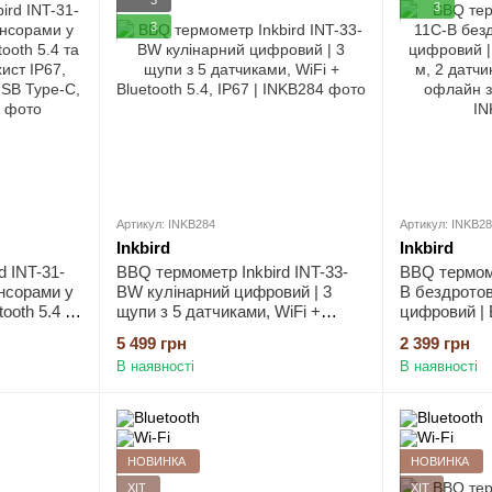
3
3
Артикул: INKB284
Артикул: INKB2
Inkbird
Inkbird
d INT-31-
BBQ термометр Inkbird INT-33-
BBQ термоме
енсорами у
BW кулінарний цифровий | 3
B бездротов
ooth 5.4 та
щупи з 5 датчиками, WiFi +
цифровий | B
ст IP67,
Bluetooth 5.4, IP67
м, 2 датчики
5 499 грн
2 399 грн
 USB Type-
офлайн запи
В наявності
В наявності
НОВИНКА
НОВИНКА
ХІТ
ХІТ