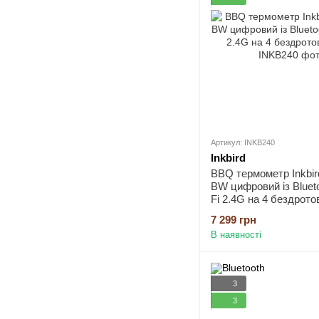
Артикул: INKB240
Inkbird
BBQ термометр Inkbir
BW цифровий із Blueto
Fi 2.4G на 4 бездрото
7 299 грн
В наявності
3
3