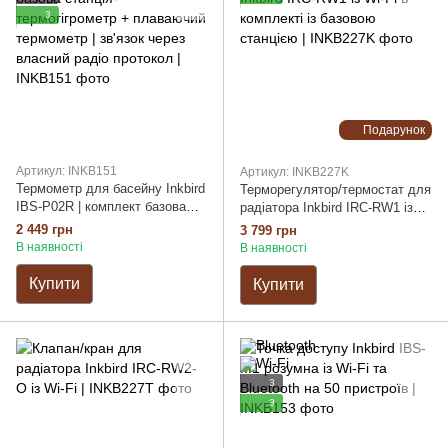
3
Подарунок
Артикул: INKB151
Артикул: INKB227K
Термометр для басейну Inkbird
Терморегулятор/термостат для
IBS-P02R | комплект базова
радіатора Inkbird IRC-RW1 із
станція-термогігрометр +
Wi-Fi в комплекті із базовою
2 449 грн
3 799 грн
плаваючий термометр | зв'язок
станцією
В наявності
В наявності
через власний радіо протокол
Купити
Купити
3
3