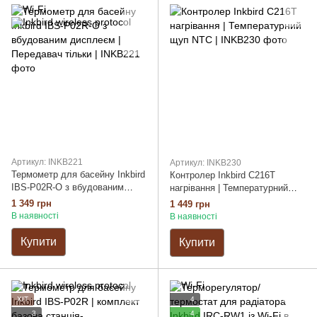
Артикул: INKB221
Артикул: INKB230
Термометр для басейну Inkbird
Контролер Inkbird C216T
IBS-P02R-O з вбудованим
нагрівання | Температурний
дисплеєм | Передавач тільки
щуп NTC
1 349 грн
1 449 грн
В наявності
В наявності
Купити
Купити
ХІТ
4
3
4