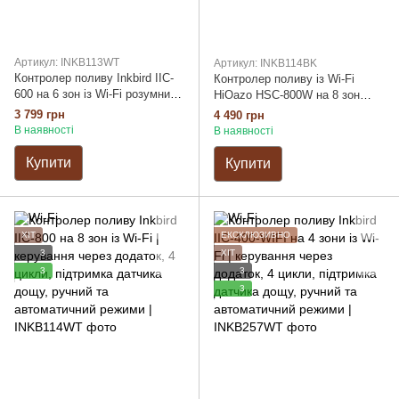
Артикул: INKB113WT
Артикул: INKB114BK
Контролер поливу Inkbird IIC-
Контролер поливу із Wi-Fi
600 на 6 зон із Wi-Fi розумний |
HiOazo HSC-800W на 8 зон
керування через додаток, 4
чорний | Інтелектуальні погодні
3 799 грн
4 490 грн
цикли, підтримка датчика
пропуски, захист труб від
В наявності
В наявності
дощу, ручний та автоматичний
гідроударів, режими Cycle &
режими
Soak
Купити
Купити
ХІТ
ЕКСКЛЮЗИВНО
3
ХІТ
3
3
3