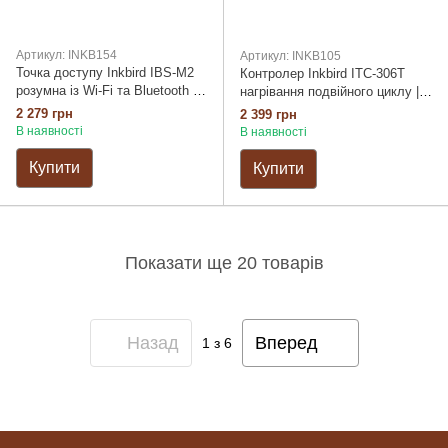
Артикул: INKB154
Артикул: INKB105
Точка доступу Inkbird IBS-M2
Контролер Inkbird ITC-306T
розумна із Wi-Fi та Bluetooth на
нагрівання подвійного циклу |
9 пристроїв із дисплеєм та
Аква температурний щуп
2 279 грн
2 399 грн
вбудованим термогігрометром
В наявності
В наявності
Купити
Купити
Показати ще 20 товарів
Назад
Вперед
1
з 6