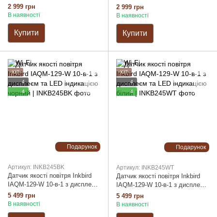
дисплеєм та сонячною
2 999 грн
2 999 грн
панеллю | комплект базова
В наявності
В наявності
станція-термогігрометр та
плаваючий термометр | зв'язок
Купити
Купити
через власний радіо протокол
ХІТ
ХІТ
4
4
4
4
Подарунок
Подарунок
Артикул: INKB245BK
Артикул: INKB245WT
Датчик якості повітря Inkbird
Датчик якості повітря Inkbird
IAQM-129-W 10-в-1 з дисплеєм
IAQM-129-W 10-в-1 з дисплеєм
та LED індикацією чорний
та LED індикацією білий
5 499 грн
5 499 грн
В наявності
В наявності