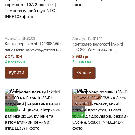
Артикул: INKB103
Артикул: INKB109
Контролер Inkbird ITC-308 WiFi
Контролер вологості Inkbird
нагрівання та охолодження із
IHC-200 WiFi гігростат
підключенням Wi-Fi
цифровий автоматичний
2 579 грн
2 990 грн
терморегулятор цифровий
регулятор підключення Wi-Fi 2
В наявності
В наявності
термостат 10А 2 розетки |
розетки 10А
Температурний щуп NTC
Купити
Купити
ХІТ
ЕКСКЛЮЗИВНО
3
НОВИНКА
3
3
3