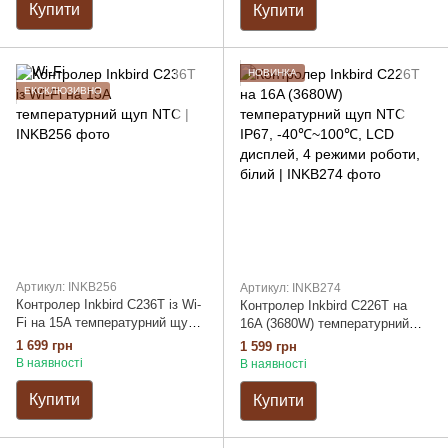
Купити
Купити
НОВИНКА
ЕКСКЛЮЗИВНО
Артикул: INKB256
Артикул: INKB274
Контролер Inkbird C236T із Wi-
Контролер Inkbird C226T на
Fi на 15A температурний щуп
16A (3680W) температурний
NTC
щуп NTC IP67, -40℃~100℃,
1 699 грн
1 599 грн
LCD дисплей, 4 режими
В наявності
В наявності
роботи, білий
Купити
Купити