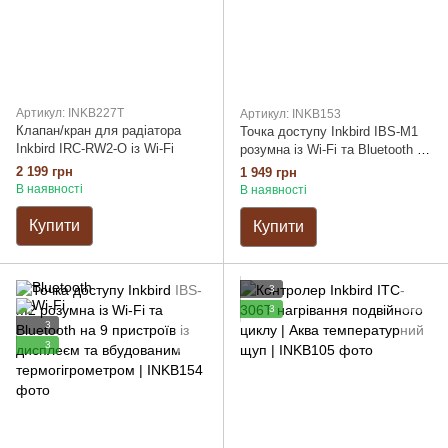
Артикул: INKB227T
Артикул: INKB153
Клапан/кран для радіатора
Точка доступу Inkbird IBS-M1
Inkbird IRC-RW2-O із Wi-Fi
розумна із Wi-Fi та Bluetooth на
50 пристроїв
2 199 грн
1 949 грн
В наявності
В наявності
Купити
Купити
3
3
3
3