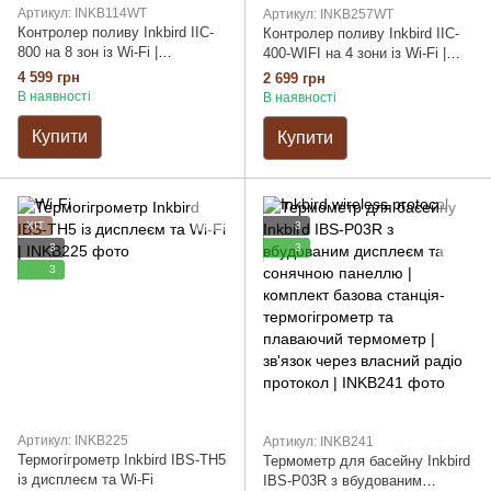
Артикул: INKB114WT
Артикул: INKB257WT
Контролер поливу Inkbird IIC-
Контролер поливу Inkbird IIC-
800 на 8 зон із Wi-Fi |
400-WIFI на 4 зони із Wi-Fi |
керування через додаток, 4
керування через додаток, 4
4 599 грн
2 699 грн
цикли, підтримка датчика
цикли, підтримка датчика
В наявності
В наявності
дощу, ручний та автоматичний
дощу, ручний та автоматичний
режими
режими
Купити
Купити
ХІТ
3
3
3
3
Артикул: INKB225
Артикул: INKB241
Термогігрометр Inkbird IBS-TH5
Термометр для басейну Inkbird
із дисплеєм та Wi-Fi
IBS-P03R з вбудованим