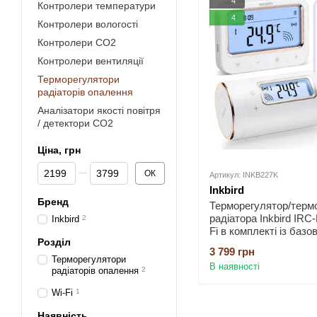
4
Контролери температури
4
Контролери вологості
Контролери СО2
Контролери вентиляції
Терморегулятори
радіаторів опалення
Аналізатори якості повітря
/ детектори СО2
Ціна, грн
Від Ціна, грн
До Ціна, грн
ОК
Артикул: INKB227K
Inkbird
Бренд
Терморегулятор/терм
радіатора Inkbird IRC
Inkbird
2
Fi в комплекті із базо
Розділ
станцією
3 799 грн
Терморегулятори
В наявності
радіаторів опалення
2
Wi-Fi
1
Наявність