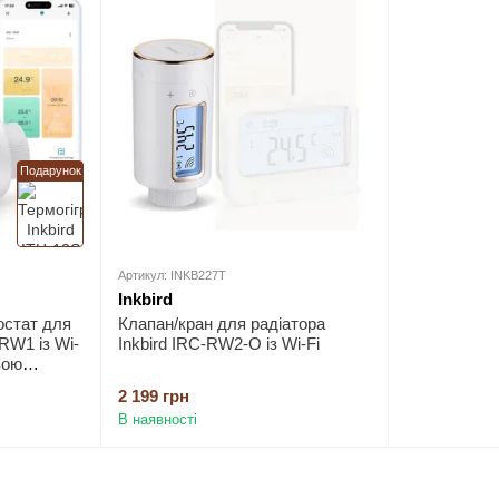
Подарунок
Артикул: INKB227T
Inkbird
остат для
Клапан/кран для радіатора
-RW1 із Wi-
Inkbird IRC-RW2-O із Wi-Fi
вою
2 199 грн
В наявності