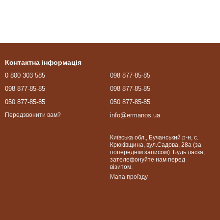
Контактна інформація
0 800 303 585
098 877-85-85
098 877-85-85
098 877-85-85
050 877-85-85
050 877-85-85
info@ermanos.ua
Передзвонити вам?
Київська обл., Бучанський р-н, с.
Крюківщина, вул.Садова, 28а (за
попереднім записом). Будь ласка,
зателефонуйте нам перед
візитом.
Мапа проїзду