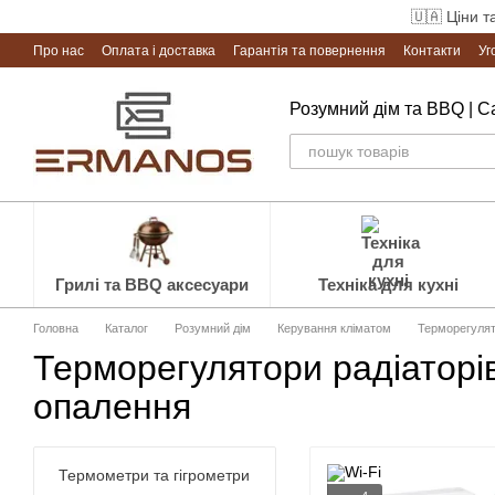
Перейти до основного контенту
🇺🇦 Ціни т
Про нас
Оплата і доставка
Гарантія та повернення
Контакти
Уг
Розумний дім та BBQ | 
Грилі та BBQ аксесуари
Техніка для кухні
Головна
Каталог
Розумний дім
Керування кліматом
Терморегулят
Терморегулятори радіаторі
опалення
Термометри та гігрометри