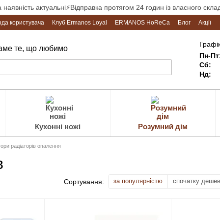
а наявність актуальні⚡Відправка протягом 24 годин із власного склад
ода користувача
Клуб Ermanos Loyal
ERMANOS HoReCa
Блог
Акції
Графік
Саме те, що любимо
Пн-Пт
Сб:
Нд:
Кухонні ножі
Розумний дім
ори радіаторів опалення
в
за популярністю
спочатку деше
Сортування: