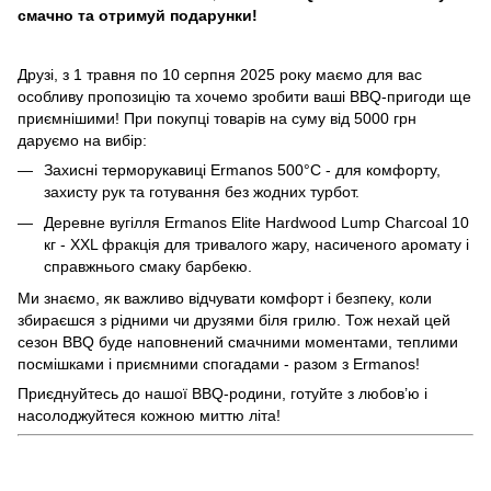
смачно та отримуй подарунки!
Друзі, з 1 травня по 10 серпня 2025 року маємо для вас
особливу пропозицію та хочемо зробити ваші BBQ-пригоди ще
приємнішими! При покупці товарів на суму від 5000 грн
даруємо на вибір:
Захисні терморукавиці Ermanos 500°C - для комфорту,
захисту рук та готування без жодних турбот.
Деревне вугілля Ermanos Elite Hardwood Lump Charcoal 10
кг - XXL фракція для тривалого жару, насиченого аромату і
справжнього смаку барбекю.
Ми знаємо, як важливо відчувати комфорт і безпеку, коли
збираєшся з рідними чи друзями біля грилю. Тож нехай цей
сезон BBQ буде наповнений смачними моментами, теплими
посмішками і приємними спогадами - разом з Ermanos!
Приєднуйтесь до нашої BBQ-родини, готуйте з любов’ю і
насолоджуйтеся кожною миттю літа!