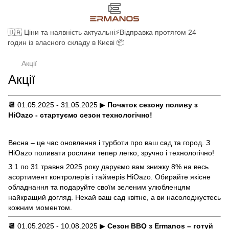
🇺🇦 Ціни та наявність актуальні⚡Відправка протягом 24
годин із власного складу в Києві 📦
Акції
Акції
📆
01.05.2025 - 31.05.2025
▶
Початок сезону поливу з
HiOazo - стартуємо сезон технологічно
!
Весна – це час оновлення і турботи про ваш сад та город. З
HiOazo поливати рослини тепер легко, зручно і технологічно!
З 1 по 31 травня 2025 року даруємо вам знижку 8% на весь
асортимент контролерів і таймерів HiOazo. Обирайте якісне
обладнання та подаруйте своїм зеленим улюбленцям
найкращий догляд. Нехай ваш сад квітне, а ви насолоджуєтесь
кожним моментом.
📆
01.05.2025 - 10.08.2025
▶
Сезон BBQ з Ermanos – готуй