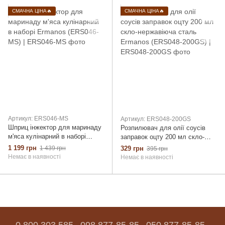
СМАЧНА ЦІНА🔥
СМАЧНА ЦІНА🔥
Артикул: ERS046-MS
Артикул: ERS048-200GS
Шприц інжектор для маринаду
Розпилювач для олії соусів
м'яса кулінарний в наборі
заправок оцту 200 мл скло-
Ermanos (ERS046-MS)
нержавіюча сталь Ermanos
1 199 грн
1 439 грн
329 грн
395 грн
(ERS048-200GS)
Немає в наявності
Немає в наявності