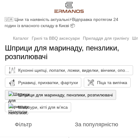
🇺🇦 Ціни та наявність актуальні⚡Відправка протягом 24
годин із власного складу в Києві 📦
Каталог
Грилі та BBQ аксесуари
Приладдя для грилінгу
Шп
Шприци для маринаду, пензлики,
розпилювачі
Кухонні щипці, лопатки, ложки, виделки, вінчики, ополоники, набори
Рукавиці, прихватки, фартухи
Піца та випічка
Шприци для маринаду, пензлики, розпилювачі
Шампури, кігті для м'яса
Фільтр
За популярністю