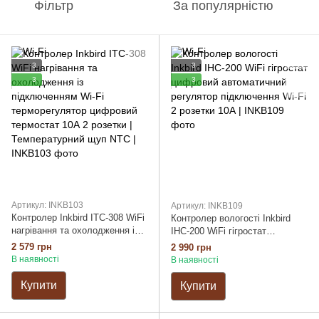
Фільтр
За популярністю
3
3
3
3
Артикул: INKB103
Артикул: INKB109
Контролер Inkbird ITC-308 WiFi
Контролер вологості Inkbird
нагрівання та охолодження із
IHC-200 WiFi гігростат
підключенням Wi-Fi
цифровий автоматичний
2 579 грн
2 990 грн
терморегулятор цифровий
регулятор підключення Wi-Fi 2
В наявності
В наявності
термостат 10А 2 розетки |
розетки 10А
Температурний щуп NTC
Купити
Купити