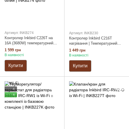
Артикул: INKB274
Артикул: INKB230
Контролер Inkbird C226T на
Контролер Inkbird C216T
16A (3680W) температурний
нагрівання | Температурний
щуп NTC IP67, -40℃~100℃,
щуп NTC
1 599 грн
1 449 грн
LCD дисплей, 4 режими
В наявності
В наявності
роботи, білий
Купити
Купити
4
4