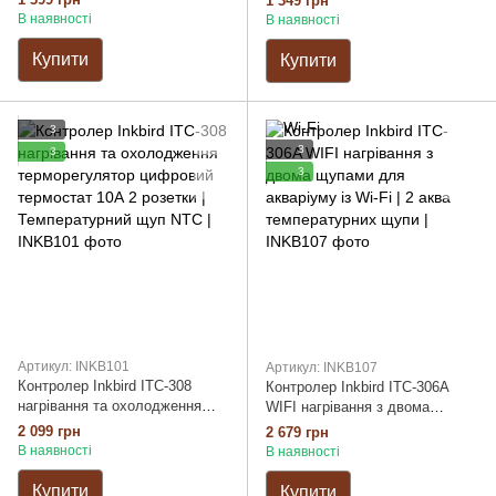
1 349 грн
датчиком та функцією логгера
В наявності
В наявності
| Температурний щуп NTC
Купити
Купити
3
3
3
3
Артикул: INKB101
Артикул: INKB107
Контролер Inkbird ITC-308
Контролер Inkbird ITC-306A
нагрівання та охолодження
WIFI нагрівання з двома
терморегулятор цифровий
щупами для акваріуму із Wi-Fi
2 099 грн
2 679 грн
термостат 10А 2 розетки |
| 2 аква температурних щупи
В наявності
В наявності
Температурний щуп NTC
Купити
Купити