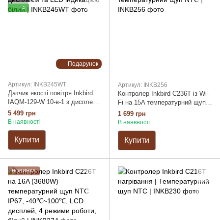
4
Подарунок
Артикул: INKB245WT
Артикул: INKB256
Датчик якості повітря Inkbird
Контролер Inkbird C236T із Wi-
IAQM-129-W 10-в-1 з дисплеєм
Fi на 15A температурний щуп
та LED індикацією білий
NTC
5 499 грн
1 699 грн
В наявності
В наявності
Купити
Купити
НОВИНКА