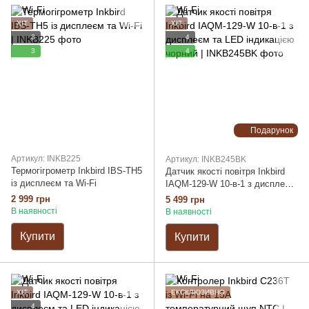
ХІТ
ХІТ
3
4
3
4
Подарунок
Артикул: INKB225
Артикул: INKB245BK
Термогігрометр Inkbird IBS-TH5
Датчик якості повітря Inkbird
із дисплеєм та Wi-Fi
IAQM-129-W 10-в-1 з дисплеєм
та LED індикацією чорний
2 999 грн
5 499 грн
В наявності
В наявності
Купити
Купити
ХІТ
ЕКСКЛЮЗИВНО
4