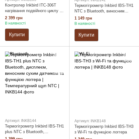
Контролер Inkbird ITC-306T
Термогігрометр Inkbird IBS-TH1
нагрівання подвійного циклу |
NTC з Bluetooth, виносним
Аква температурний щуп
сухим датчиком та функцією
2 399 грн
1 149 грн
логгера | Температурний щуп
В наявності
В наявності
NTC
Купити
Купити
Артикул: INKB144
Артикул: INKB148
Термогігрометр Inkbird IBS-TH1
Термогігрометр Inkbird IBS-TH3
plus NTC з Bluetooth,
з Wi-Fi та функцією логгера
дисплеєм, виносним сухим
1 399 грн