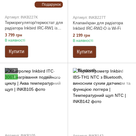
Подарунок
Артикул: INKB227K
Артикул: INKB227T
Терморегулятор/термостат для
Клапан/кран для радіатора
радіатора Inkbird IRC-RW1 із
Inkbird IRC-RW2-O із Wi-Fi
Wi-Fi в комплекті із базовою
3 799 грн
2 199 грн
станцією
В наявності
В наявності
Купити
Купити
3
3
Артикул: INKB105
Артикул: INKB142