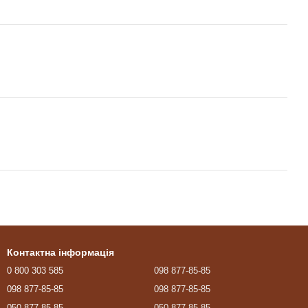
Контактна інформація
0 800 303 585
098 877-85-85
098 877-85-85
098 877-85-85
050 877-85-85
050 877-85-85