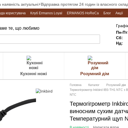
а наявність актуальні⚡Відправка протягом 24 годин із власного склад
ода користувача
Клуб Ermanos Loyal
ERMANOS HoReCa
Блог
Акції
Графік
Саме те, що любимо
Пн-Пт
Сб:
Нд:
Кухонні ножі
Розумний дім
Головна
Каталог
Розумний дім
Термогігрометр Inkbird IBS-TH1 NTC з 
NTC
Термогігрометр Inkbir
виносним сухим датчи
Температурний щуп 
В наявності
Написати відгук