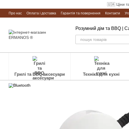
Перейти до основного контенту
🇺🇦 Ціни т
Про нас
Оплата і доставка
Гарантія та повернення
Контакти
Уг
Розумний дім та BBQ | 
Грилі та BBQ аксесуари
Техніка для кухні