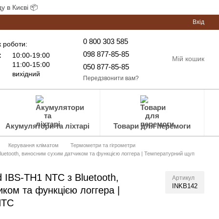
у в Києві 📦
Вхід
0 800 303 585
 роботи:
098 877-85-85
:
10:00-19:00
Мій кошик
11:00-15:00
050 877-85-85
вихідний
Передзвонити вам?
Акумулятори та ліхтарі
Товари для перемоги
Керування кліматом
Термометри та гігрометри
Bluetooth, виносним сухим датчиком та функцією логгера | Температурний щуп
d IBS-TH1 NTC з Bluetooth,
Артикул
INKB142
ком та функцією логгера |
NTC