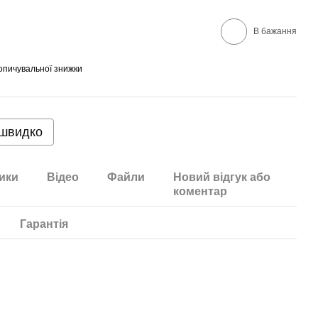
В бажання
опичувальної знижки
 швидко
ики
Відео
Файли
Новий відгук або
коментар
Гарантія