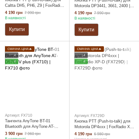
Кнопка PTT (Push-to-talk) для
Caltta DH5, PH6, Z9 | FoxRadio
Motorola DP3441, 3661, 2400 |
XP-C (FX729C)
FoxRadio XP-A (FX729A)
4 190 грн
7 990 грн
4 190 грн
7 990 грн
В наявності
В наявності
Купити
Купити
СМАЧНА ЦІНА🔥
СМАЧНА ЦІНА🔥
4
4
4
4
Артикул: FX710
Артикул: FX729D
Тангента AnyTone BT-01
Кнопка PTT (Push-to-talk) для
Bluetooth для AnyTone AT-
Motorola DP4xxx | FoxRadio XP-
D578UV plus (FX710)
D (FX729D)
3 900 грн
7 960 грн
4 190 грн
6 980 грн