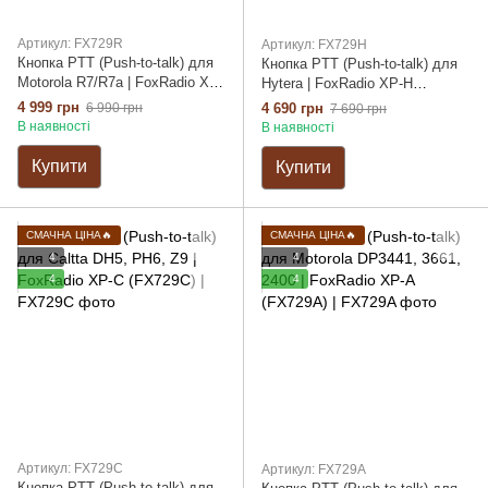
Артикул: FX729R
Артикул: FX729H
Кнопка PTT (Push-to-talk) для
Кнопка PTT (Push-to-talk) для
Motorola R7/R7a | FoxRadio XP-
Hytera | FoxRadio XP-H
R (FX729R)
(FX729H)
4 999 грн
6 990 грн
4 690 грн
7 690 грн
В наявності
В наявності
Купити
Купити
СМАЧНА ЦІНА🔥
СМАЧНА ЦІНА🔥
4
4
4
4
Артикул: FX729C
Артикул: FX729A
Кнопка PTT (Push-to-talk) для