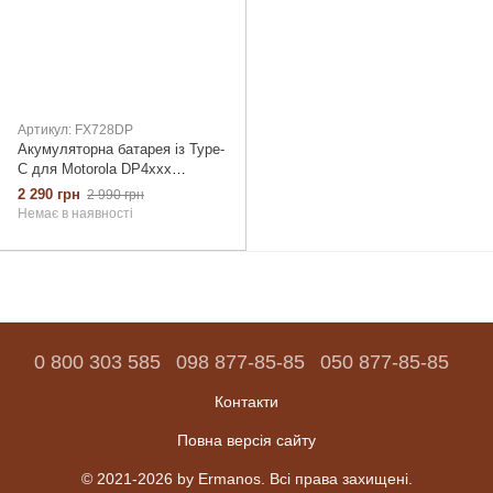
Артикул: FX728DP
Акумуляторна батарея із Type-
C для Motorola DP4xxx
PMNN4409AR 2A 4950mAh
2 290 грн
2 990 грн
(FX728DP)
Немає в наявності
0 800 303 585
098 877-85-85
050 877-85-85
Контакти
Повна версія сайту
© 2021-2026 by Ermanos. Всі права захищені.