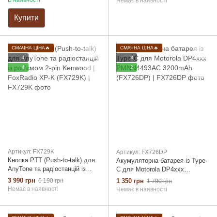
В наявності
Немає в наявності
Купити
СМАЧНА ЦІНА🔥
СМАЧНА ЦІНА🔥
4
3
4
2
Артикул: FX729K
Артикул: FX726DP
Кнопка PTT (Push-to-talk) для
Акумуляторна батарея із Type-
AnyTone та радіостанцій із
C для Motorola DP4xxx
роз'ємом 2-pin Kenwood |
PMNN4493AC 3200mAh
3 990 грн
6 190 грн
1 350 грн
1 700 грн
FoxRadio XP-K (FX729K)
(FX726DP)
Немає в наявності
Немає в наявності