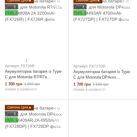
СМАЧНА ЦІНА🔥
СМАЧНА ЦІНА🔥
3
3
2
2
1
Артикул: FX726R
Артикул: FX727DP
Акумуляторна батарея із Type-
Акумуляторна батарея із Type-
C для Motorola R7/R7a
C для Motorola DP4xxx
PMNN4808A 2A 3200mAh
PMNN4493AR 4700mAh
1 300 грн
1 650 грн
1 700 грн
2 590 грн
(FX726R)
(FX727DP)
Немає в наявності
Немає в наявності
СМАЧНА ЦІНА🔥
3
2