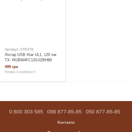
Артикул: XTR378
Ліхтар USB Xtar UL1, 120 лм
TX- RGBW4FC120-02BH80
499 грн
Немає в наявності
0 800 303 585
098 877-85-85
050 877-85-85
Контакти