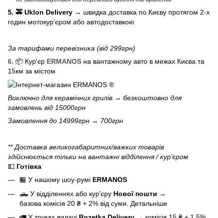
5. 🚕 Uklon Delivery
→
швидка доставка по Києву протягом 2-х
годин мотокурʼєром або автодоставкою
За тарифами перевізника (від 299грн)
6.
📦 Кур'єр
ERMANOS
на вантажному авто в межах Києва та
15км за містом
Виключно для
керамічних грилів
→ безкоштовно для
замовлень від 15000грн
Замовлення до 14999грн → 700грн
** Доставка великогабаритних/важких товарів
здійснюється тільки на вантажні відділення / кур'єром
💵
Готівка
🏪 У нашому
шоу-румі
ERMANOS
🛻 У відділеннях або кур'єру
Нової пошти
→
базова
комісія 20 ₴ + 2% від суми.
Детальніше
🚛 У точках видачі
Rozetka Delivery
→
комісія 15 ₴ + 1,5%