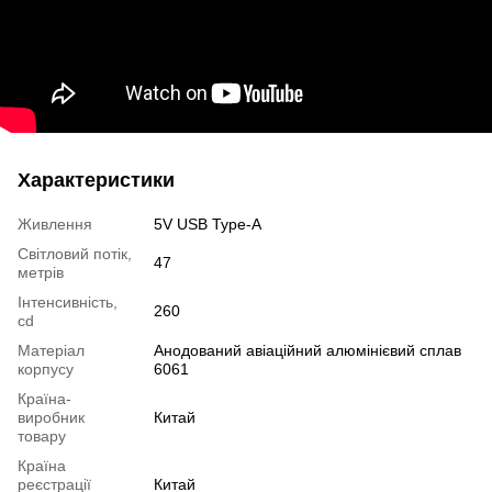
Характеристики
Живлення
5V USB Type-A
Світловий потік,
47
метрів
Інтенсивність,
260
cd
Матеріал
Анодований авіаційний алюмінієвий сплав
корпусу
6061
Країна-
виробник
Китай
товару
Країна
реєстрації
Китай