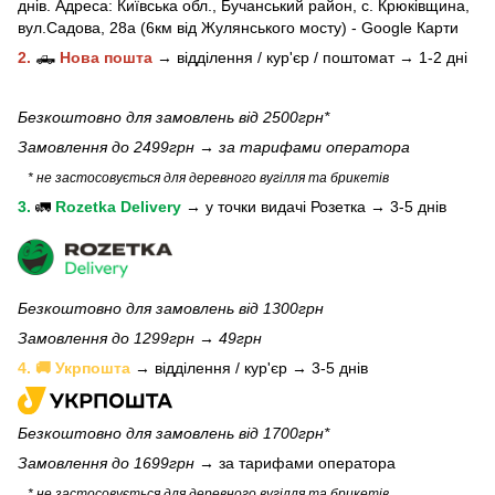
днів.
Адреса:
Київська обл.,
Бучанський район, с. Крюківщина,
вул.Садова, 28а (6км від Жулянського мосту) - Google Карти
2.
🛻
Нова пошта
→
відділення / кур'єр / поштомат →
1-2 дні
Безкоштовно для замовлень від 2500грн*
Замовлення до 2499грн →
за тарифами оператора
* не застосовується для деревного вугілля та брикетів
3.
🚛
Rozetka Delivery
→
у
точки видачі Розетка →
3-5 днів
Безкоштовно для замовлень від 1300грн
Замовлення до 1299грн → 49грн
4. 🚚 Укрпошта
→ відділення / кур'єр → 3-5 днів
Безкоштовно для замовлень від 1700грн*
Замовлення до 1699грн →
за тарифами оператора
* не застосовується для деревного вугілля та брикетів