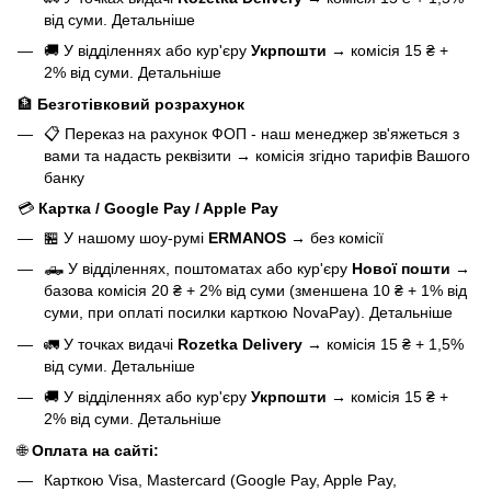
від суми.
Детальніше
🚚 У відділеннях або кур'єру
Укрпошти
→
комісія 15 ₴ +
2% від суми.
Детальніше
🏦
Безготівковий розрахунок
📋 Переказ на рахунок ФОП - наш менеджер зв'яжеться з
вами та надасть реквізити
→
комісія згідно тарифів Вашого
банку
💳
Картка / Google Pay / Apple Pay
🏪 У нашому
шоу-румі
ERMANOS
→
без комісії
🛻 У відділеннях, поштоматах або кур'єру
Нової пошти
→
базова
комісія 20 ₴ + 2% від суми (зменшена 10 ₴ + 1% від
суми, при оплаті посилки карткою NovaPay).
Детальніше
🚛 У точках видачі
Rozetka Delivery
→
комісія 15 ₴ + 1,5%
від суми.
Детальніше
🚚 У відділеннях або кур'єру
Укрпошти
→
комісія 15 ₴ +
2% від суми.
Детальніше
🌐
Оплата на сайті:
Карткою Visa, Mastercard (Google Pay, Apple Pay,