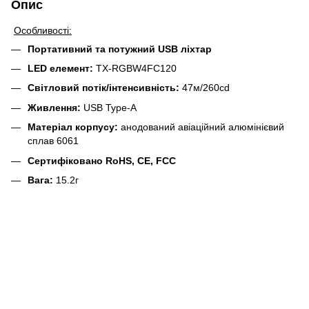
Опис
Особливості:
Портативний та потужний USB ліхтар
LED елемент:
TX-RGBW4FC120
Світловий потік/інтенсивність:
47м/260cd
Живлення:
USB Type-A
Матеріал корпусу:
анодований авіаційний алюмінієвий
сплав 6061
Сертифіковано RoHS, CE, FCC
Вага:
15.2г