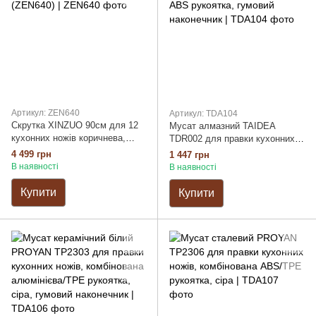
Артикул: ZEN640
Артикул: TDA104
Скрутка XINZUO 90см для 12
Мусат алмазний TAIDEA
кухонних ножів коричнева,
TDR002 для правки кухонних
канвас та шкіра (ZEN640)
ножів, комбінована ABS
4 499 грн
1 447 грн
рукоятка, гумовий наконечник
В наявності
В наявності
Купити
Купити