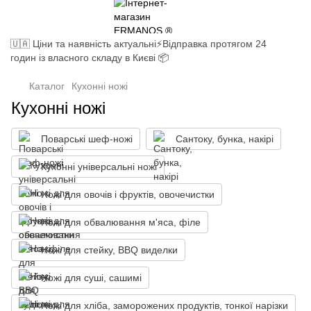
🇺🇦 Ціни та наявність актуальні⚡Відправка протягом 24
годин із власного складу в Києві 📦
Каталог
Кухонні ножі
Кухонні ножі
Поварські шеф-ножі
Сантоку, бунка, накірі
Кухонні універсальні ножі
Ножі для овочів і фруктів, овочечистки
Ножі для обвалювання м'яса, філе
Ножі для стейку, BBQ виделки
Ножі для суші, сашимі
Ножі для хліба, заморожених продуктів, тонкої нарізки