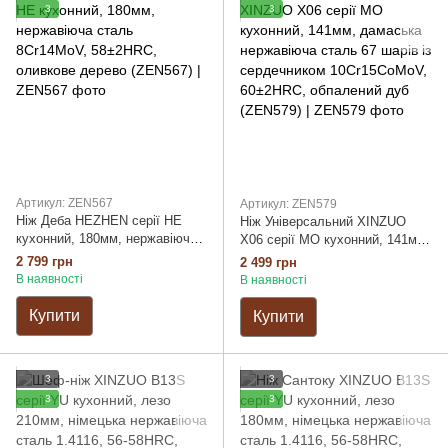
3
3
Артикул: ZEN567
Артикул: ZEN579
Ніж Деба HEZHEN серії HE
Ніж Універсальний XINZUO
кухонний, 180мм, нержавіюча
X06 серії MO кухонний, 141мм,
сталь 8Cr14MoV, 58±2HRC,
дамаська нержавіюча сталь 67
2 799 грн
2 499 грн
оливкове дерево (ZEN567)
шарів із сердечником
В наявності
В наявності
10Cr15CoMoV, 60±2HRC,
обпалений дуб (ZEN579)
Купити
Купити
3
3
3
3