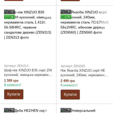
3
3
3
3
Артикул: ZEN313
Артикул: ZEN560
Шеф-ніж XINZUO B35 серії ZHI
Ніж Янагіба XINZUO серії HE
кухонний, німецька нержавіюча
кухонний, 240мм, нержавіюча
сталь 1.4116, 56-58HRC,
сталь 7Cr17MoV, 58±2HRC,
1 599 грн
2 499 грн
червоне сандалове дерево
ебенове дерево (ZEN560)
В наявності
В наявності
(ZEN313)
Купити
Купити
3
3