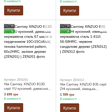
В наявності
В наявності
Купити
Купити
3
3
3
3
Артикул: ZEN201
Артикул: ZEN312
Ніж Сантоку XINZUO B13D
Ніж Сантоку XINZUO B35 серії
серії YU кухонний, дамаська
ZHI кухонний, німецька
нержавіюча сталь 67 шарів із
нержавіюча сталь 1.4116, 56-
3 699 грн
1 599 грн
сердечником 10Cr15CoMoV,
58HRC, червоне сандалове
В наявності
В наявності
техніка hammered pattern,
дерево (ZEN312)
60±2HRC, залізне дерево
Купити
Купити
(ZEN201)