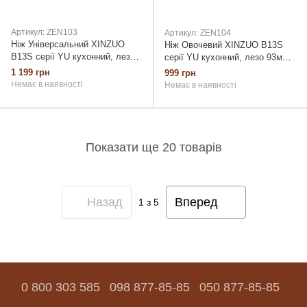
Артикул: ZEN103
Артикул: ZEN104
Ніж Універсальний XINZUO
Ніж Овочевий XINZUO B13S
B13S серії YU кухонний, лезо
серії YU кухонний, лезо 93мм,
133мм, німецька нержавіюча
німецька нержавіюча сталь
1 199 грн
999 грн
сталь 1.4116, 56-58HRC,
1.4116, 56-58HRC, ебенове
Немає в наявності
Немає в наявності
ебенове дерево (ZEN103)
дерево (ZEN104)
Показати ще 20 товарів
Назад
Вперед
1
з 5
0 800 303 585
098 877-85-85
050 877-85-85