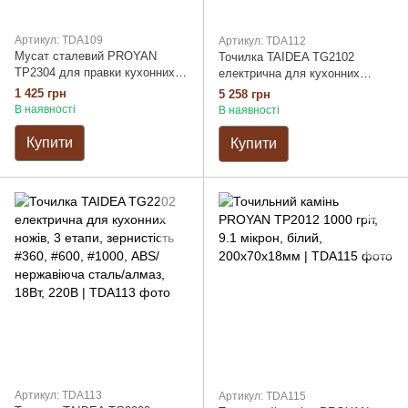
Артикул: TDA109
Артикул: TDA112
Мусат сталевий PROYAN
Точилка TAIDEA TG2102
TP2304 для правки кухонних
електрична для кухонних
ножів, дерев'яна рукоятка
ножів, 4 етапи, зернистість
1 425 грн
5 258 грн
#360, #600, #1000, поліроль,
В наявності
В наявності
ABS/нержавіюча сталь/алмаз,
18Вт, 220В
Купити
Купити
Артикул: TDA113
Артикул: TDA115