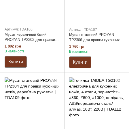
Артикул: TDA106
Артикул: TDA107
Мусат керамічний білий
Мусат сталевий PROYAN
PROYAN TP2303 для правки
TP2306 для правки кухонних
кухонних ножів, комбінована
ножів, комбінована ABS/TPE
1 802 грн
1 760 грн
алюмінієва/TPE рукоятка, сіра,
рукоятка, сіра
В наявності
В наявності
гумовий наконечник
Купити
Купити