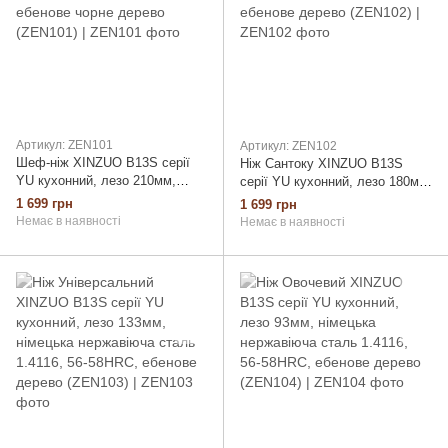
Артикул: ZEN101
Артикул: ZEN102
Шеф-ніж XINZUO B13S серії
Ніж Сантоку XINZUO B13S
YU кухонний, лезо 210мм,
серії YU кухонний, лезо 180мм,
німецька нержавіюча сталь
німецька нержавіюча сталь
1 699 грн
1 699 грн
1.4116, 56-58HRC, ебенове
1.4116, 56-58HRC, ебенове
Немає в наявності
Немає в наявності
чорне дерево (ZEN101)
дерево (ZEN102)