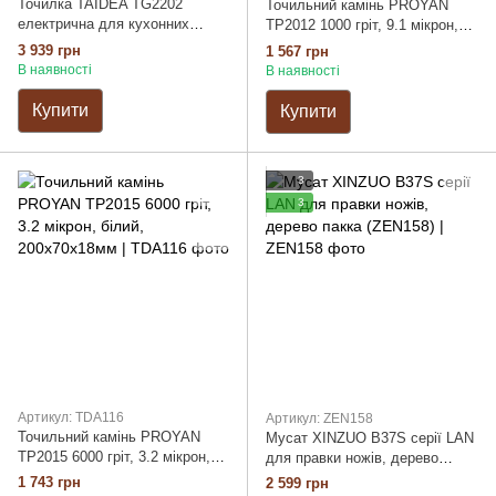
Точилка TAIDEA TG2202
Точильний камінь PROYAN
електрична для кухонних
TP2012 1000 гріт, 9.1 мікрон,
ножів, 3 етапи, зернистість
білий, 200х70х18мм
3 939 грн
1 567 грн
#360, #600, #1000, ABS/
В наявності
В наявності
нержавіюча сталь/алмаз, 18Вт,
220В
Купити
Купити
3
3
Артикул: TDA116
Артикул: ZEN158
Точильний камінь PROYAN
Мусат XINZUO B37S серії LAN
TP2015 6000 гріт, 3.2 мікрон,
для правки ножів, дерево
білий, 200х70х18мм
пакка (ZEN158)
1 743 грн
2 599 грн