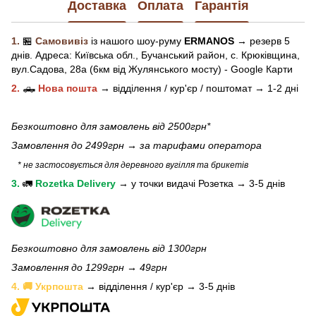
Доставка
Оплата
Гарантія
1.
🏪
Самовивіз
із нашого
шоу-рум
у
ERMANOS
→ резерв 5
днів.
Адреса:
Київська обл.,
Бучанський район, с. Крюківщина,
вул.Садова, 28а (6км від Жулянського мосту) - Google Карти
2.
🛻
Нова пошта
→
відділення / кур'єр / поштомат →
1-2 дні
Безкоштовно для замовлень від 2500грн*
Замовлення до 2499грн →
за тарифами оператора
* не застосовується для деревного вугілля та брикетів
3.
🚛
Rozetka Delivery
→
у
точки видачі Розетка →
3-5 днів
Безкоштовно для замовлень від 1300грн
Замовлення до 1299грн → 49грн
4. 🚚 Укрпошта
→ відділення / кур'єр → 3-5 днів