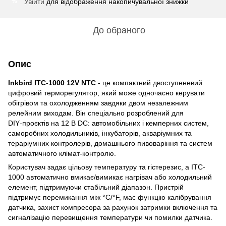
Увійти
для відображення накопичувальної знижки
%
До обраного
Опис
Inkbird ITC-1000 12V NTC
- це компактний двоступеневий
цифровий терморегулятор, який може одночасно керувати
обігрівом та охолодженням завдяки двом незалежним
релейним виходам. Він спеціально розроблений для
DIY‑проєктів на 12 В DC: автомобільних і кемперних систем,
саморобних холодильників, інкубаторів, акваріумних та
тераріумних контролерів, домашнього пивоваріння та систем
автоматичного клімат‑контролю.
Користувач задає цільову температуру та гістерезис, а ITC-
1000 автоматично вмикає/вимикає нагрівач або холодильний
елемент, підтримуючи стабільний діапазон. Пристрій
підтримує перемикання між °C/°F, має функцію калібрування
датчика, захист компресора за рахунок затримки включення та
сигналізацію перевищення температури чи помилки датчика.