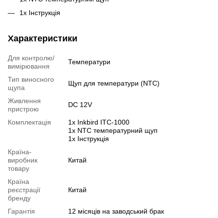
1x Інструкція
Характеристики
Для контролю/
Температури
вимірювання
Тип виносного
Щуп для температури (NTC)
щупа
Живлення
DC 12V
пристрою
Комплектація
1x Inkbird ITC-1000
1х NTC температурний щуп
1x Інструкція
Країна-
виробник
Китай
товару
Країна
реєстрації
Китай
бренду
Гарантія
12 місяців на заводський брак