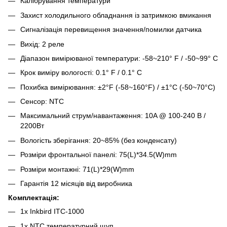
Калібрування температури
Захист холодильного обладнання із затримкою вмикання
Сигналізація перевищення значення/помилки датчика
Вихід: 2 реле
Діапазон вимірюваної температури: -58~210° F / -50~99° C
Крок виміру вологості: 0.1° F / 0.1° C
Похибка вимірювання: ±2°F (-58~160°F) / ±1°C (-50~70°C)
Сенсор: NTC
Максимальний струм/навантаження: 10A @ 100-240 В /
2200Вт
Вологість зберігання: 20~85% (без конденсату)
Розміри фронтальної панелі: 75(L)*34.5(W)mm
Розміри монтажні: 71(L)*29(W)mm
Гарантія 12 місяців від виробника
Комплектація:
1x Inkbird ITC-1000
1х NTC температурний щуп