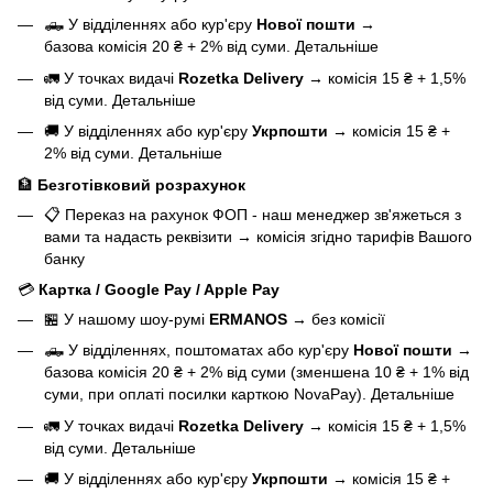
🛻 У відділеннях або кур'єру
Нової пошти
→
базова
комісія 20 ₴ + 2% від суми.
Детальніше
🚛 У точках видачі
Rozetka Delivery
→
комісія 15 ₴ + 1,5%
від суми.
Детальніше
🚚 У відділеннях або кур'єру
Укрпошти
→
комісія 15 ₴ +
2% від суми.
Детальніше
🏦
Безготівковий розрахунок
📋 Переказ на рахунок ФОП - наш менеджер зв'яжеться з
вами та надасть реквізити
→
комісія згідно тарифів Вашого
банку
💳
Картка / Google Pay / Apple Pay
🏪 У нашому
шоу-румі
ERMANOS
→
без комісії
🛻 У відділеннях, поштоматах або кур'єру
Нової пошти
→
базова
комісія 20 ₴ + 2% від суми (зменшена 10 ₴ + 1% від
суми, при оплаті посилки карткою NovaPay).
Детальніше
🚛 У точках видачі
Rozetka Delivery
→
комісія 15 ₴ + 1,5%
від суми.
Детальніше
🚚 У відділеннях або кур'єру
Укрпошти
→
комісія 15 ₴ +