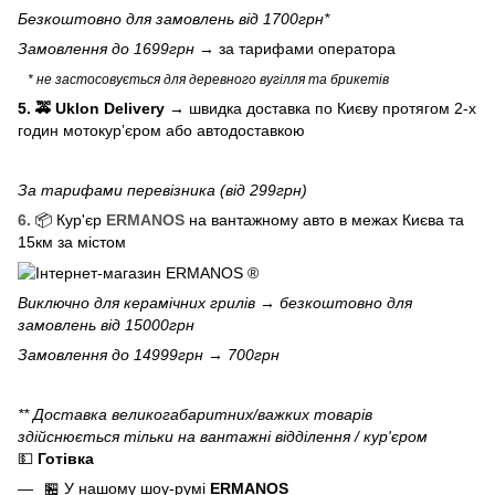
Безкоштовно для замовлень від 1700грн*
Замовлення до 1699грн →
за тарифами оператора
* не застосовується для деревного вугілля та брикетів
5. 🚕 Uklon Delivery
→
швидка доставка по Києву протягом 2-х
годин мотокурʼєром або автодоставкою
За тарифами перевізника (від 299грн)
6.
📦 Кур'єр
ERMANOS
на вантажному авто в межах Києва та
15км за містом
Виключно для
керамічних грилів
→ безкоштовно для
замовлень від 15000грн
Замовлення до 14999грн → 700грн
** Доставка великогабаритних/важких товарів
здійснюється тільки на вантажні відділення / кур'єром
💵
Готівка
🏪 У нашому
шоу-румі
ERMANOS