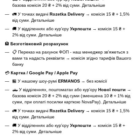
базова
комісія 20 ₴ + 2% від суми.
Детальніше
🚛 У точках видачі
Rozetka Delivery
→
комісія 15 ₴ + 1,5%
від суми.
Детальніше
🚚 У відділеннях або кур'єру
Укрпошти
→
комісія 15 ₴ +
2% від суми.
Детальніше
🏦
Безготівковий розрахунок
📋 Переказ на рахунок ФОП - наш менеджер зв'яжеться з
вами та надасть реквізити
→
комісія згідно тарифів Вашого
банку
💳
Картка / Google Pay / Apple Pay
🏪 У нашому
шоу-румі
ERMANOS
→
без комісії
🛻 У відділеннях, поштоматах або кур'єру
Нової пошти
→
базова
комісія 20 ₴ + 2% від суми (зменшена 10 ₴ + 1% від
суми, при оплаті посилки карткою NovaPay).
Детальніше
🚛 У точках видачі
Rozetka Delivery
→
комісія 15 ₴ + 1,5%
від суми.
Детальніше
🚚 У відділеннях або кур'єру
Укрпошти
→
комісія 15 ₴ +
2% від суми.
Детальніше