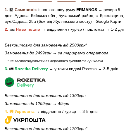
1.
🏪
Самовивіз
із нашого
шоу-рум
у
ERMANOS
→ резерв 5
днів.
Адреса:
Київська обл.,
Бучанський район, с. Крюківщина,
вул.Садова, 28а (6км від Жулянського мосту) - Google Карти
2.
🛻
Нова пошта
→
відділення / кур'єр / поштомат →
1-2 дні
Безкоштовно для замовлень від 2500грн*
Замовлення до 2499грн →
за тарифами оператора
* не застосовується для деревного вугілля та брикетів
3.
🚛
Rozetka Delivery
→
у
точки видачі Розетка →
3-5 днів
Безкоштовно для замовлень від 1300грн
Замовлення до 1299грн → 49грн
4. 🚚 Укрпошта
→ відділення / кур'єр → 3-5 днів
Безкоштовно для замовлень від 1700грн*