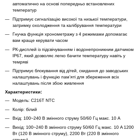
автоматично на основі попередньо встановлених
температур
Підтримує сигналізацію високої та низької температури,
затримку охолодження та калібрування температури
Гнучка функція хронометражу з 4 режимами допомагає
вам краще керувати часом
РК-дисплей із підсвічуванням і водонепроникним датчиком
IP67, який дозволяє легко бачити температуру навіть у
темряві
Підтримує блокування від дітей, скидання до заводських
налаштувань і функцію пам’яті для збереження всіх
налаштувань після збою живлення
Характеристики:
Модель: C216T NTC
Колір: білий
Вхід: 100~240 В змінного струму 50/60 Гц макс. 10 А
Вихід: 100~240 В змінного струму 50/60 Гц макс. 10 A 1200
Вт (120 В змінного струму), 2200 Вт (220 В змінного
струму)