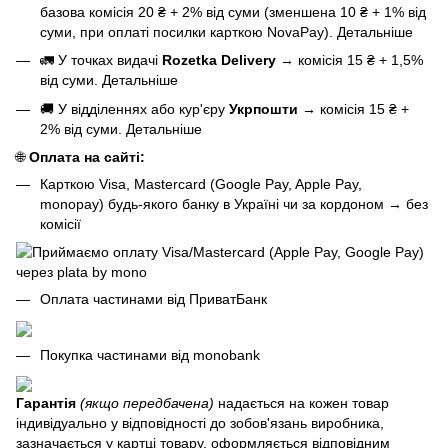
базова
комісія 20 ₴ + 2% від суми (зменшена 10 ₴ + 1% від
суми, при оплаті посилки карткою NovaPay).
Детальніше
🚛 У точках видачі
Rozetka Delivery
→
комісія 15 ₴ + 1,5%
від суми.
Детальніше
🚚 У відділеннях або кур'єру
Укрпошти
→
комісія 15 ₴ +
2% від суми.
Детальніше
🌐
Оплата на сайті:
Карткою Visa, Mastercard (Google Pay, Apple Pay,
monopay) будь-якого банку в Україні чи за кордоном
→
без
комісії
Оплата частинами від ПриватБанк
Покупка частинами від monobank
Гарантія
(якщо передбачена)
надається на кожен товар
індивідуально у відповідності до зобов'язань виробника,
зазначається у картці товару, оформляється відповідним