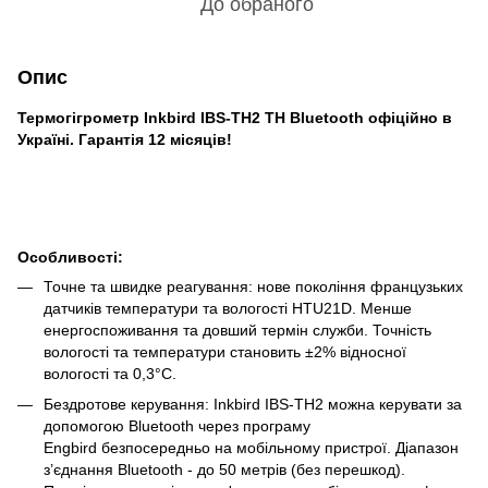
До обраного
Опис
Термогігрометр Inkbird IBS-TH2 TH Bluetooth офіційно в
Україні. Гарантія 12 місяців!
Особливості:
Точне та швидке реагування: нове покоління французьких
датчиків температури та вологості HTU21D. Менше
енергоспоживання та довший термін служби. Точність
вологості та температури становить ±2% відносної
вологості та 0,3°С.
Бездротове керування: Inkbird IBS-TH2 можна керувати за
допомогою Bluetooth через програму
Engbird безпосередньо на мобільному пристрої. Діапазон
з’єднання Bluetooth - до 50 метрів (без перешкод).