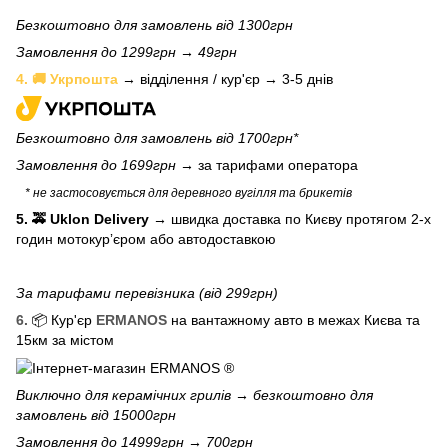
Безкоштовно для замовлень від 1300грн
Замовлення до 1299грн → 49грн
4. 🚚 Укрпошта
→ відділення / кур'єр → 3-5 днів
Безкоштовно для замовлень від 1700грн*
Замовлення до 1699грн →
за тарифами оператора
* не застосовується для деревного вугілля та брикетів
5. 🚕 Uklon Delivery
→
швидка доставка по Києву протягом 2-х
годин мотокурʼєром або автодоставкою
За тарифами перевізника (від 299грн)
6.
📦 Кур'єр
ERMANOS
на вантажному авто в межах Києва та
15км за містом
Виключно для
керамічних грилів
→ безкоштовно для
замовлень від 15000грн
Замовлення до 14999грн → 700грн