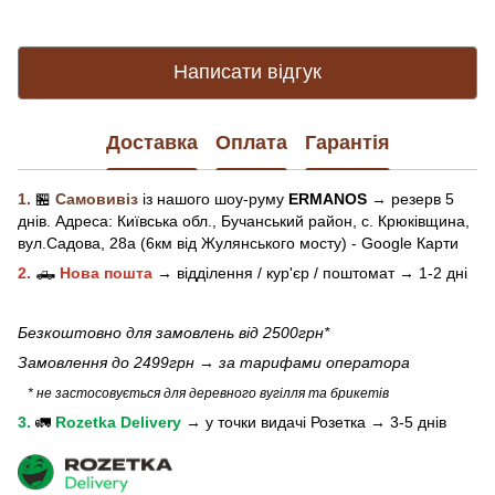
Написати відгук
Доставка
Оплата
Гарантія
1.
🏪
Самовивіз
із нашого
шоу-рум
у
ERMANOS
→ резерв 5
днів.
Адреса:
Київська обл.,
Бучанський район, с. Крюківщина,
вул.Садова, 28а (6км від Жулянського мосту) - Google Карти
2.
🛻
Нова пошта
→
відділення / кур'єр / поштомат →
1-2 дні
Безкоштовно для замовлень від 2500грн*
Замовлення до 2499грн →
за тарифами оператора
* не застосовується для деревного вугілля та брикетів
3.
🚛
Rozetka Delivery
→
у
точки видачі Розетка →
3-5 днів