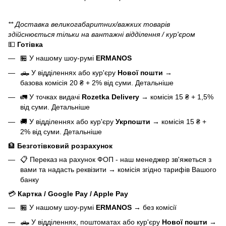
** Доставка великогабаритних/важких товарів
здійснюється тільки на вантажні відділення / кур'єром
💵
Готівка
🏪 У нашому
шоу-румі
ERMANOS
🛻 У відділеннях або кур'єру
Нової пошти
→
базова
комісія 20 ₴ + 2% від суми.
Детальніше
🚛 У точках видачі
Rozetka Delivery
→
комісія 15 ₴ + 1,5%
від суми.
Детальніше
🚚 У відділеннях або кур'єру
Укрпошти
→
комісія 15 ₴ +
2% від суми.
Детальніше
🏦
Безготівковий розрахунок
📋 Переказ на рахунок ФОП - наш менеджер зв'яжеться з
вами та надасть реквізити
→
комісія згідно тарифів Вашого
банку
💳
Картка / Google Pay / Apple Pay
🏪 У нашому
шоу-румі
ERMANOS
→
без комісії
🛻 У відділеннях, поштоматах або кур'єру
Нової пошти
→