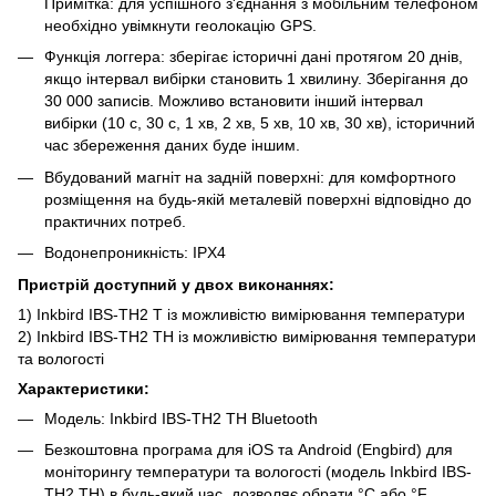
Примітка: для успішного з'єднання з мобільним телефоном
необхідно увімкнути геолокацію GPS.
Функція логгера: зберігає історичні дані протягом 20 днів,
якщо інтервал вибірки становить 1 хвилину. Зберігання до
30 000 записів. Можливо встановити інший інтервал
вибірки (10 с, 30 с, 1 хв, 2 хв, 5 хв, 10 хв, 30 хв), історичний
час збереження даних буде іншим.
Вбудований магніт на задній поверхні: для комфортного
розміщення на будь-якій металевій поверхні відповідно до
практичних потреб.
Водонепроникність: IPX4
Пристрій доступний у двох виконаннях:
1) Inkbird IBS-TH2 T із можливістю вимірювання температури
2) Inkbird IBS-TH2 TH із можливістю вимірювання температури
та вологості
Характеристики:
Модель: Inkbird IBS-TH2 TH Bluetooth
Безкоштовна програма для iOS та Android (Engbird) для
моніторингу температури та вологості (модель Inkbird IBS-
TH2 TH) в будь-який час, дозволяє обрати °C або °F.