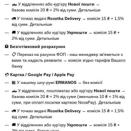
🛻 У відділеннях або кур'єру
Нової пошти
→
базова
комісія 20 ₴ + 2% від суми.
Детальніше
🚛 У точках видачі
Rozetka Delivery
→
комісія 15 ₴ + 1,5%
від суми.
Детальніше
🚚 У відділеннях або кур'єру
Укрпошти
→
комісія 15 ₴ +
2% від суми.
Детальніше
🏦
Безготівковий розрахунок
📋 Переказ на рахунок ФОП - наш менеджер зв'яжеться з
вами та надасть реквізити
→
комісія згідно тарифів Вашого
банку
💳
Картка / Google Pay / Apple Pay
🏪 У нашому
шоу-румі
ERMANOS
→
без комісії
🛻 У відділеннях, поштоматах або кур'єру
Нової пошти
→
базова
комісія 20 ₴ + 2% від суми (зменшена 10 ₴ + 1% від
суми, при оплаті посилки карткою NovaPay).
Детальніше
🚛 У точках видачі
Rozetka Delivery
→
комісія 15 ₴ + 1,5%
від суми.
Детальніше
🚚 У відділеннях або кур'єру
Укрпошти
→
комісія 15 ₴ +
2% від суми.
Детальніше