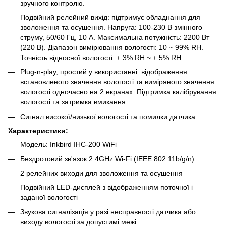
зручного контролю.
Подвійний релейний вихід: підтримує обладнання для
зволоження та осушення. Напруга: 100-230 В змінного
струму, 50/60 Гц, 10 А. Максимальна потужність: 2200 Вт
(220 В). Діапазон вимірювання вологості: 10 ~ 99% RH.
Точність відносної вологості: ± 3% RH ~ ± 5% RH.
Plug-n-play, простий у використанні: відображення
встановленого значення вологості та виміряного значення
вологості одночасно на 2 екранах. Підтримка калібрування
вологості та затримка вмикання.
Сигнал високої/низької вологості та помилки датчика.
Характеристики:
Модель: Inkbird IHC-200 WiFi
Бездротовий зв'язок 2.4GHz Wi-Fi (IEEE 802.11b/g/n)
2 релейних виходи для зволоження та осушення
Подвійний LED-дисплей з відображенням поточної і
заданої вологості
Звукова сигналізація у разі несправності датчика або
виходу вологості за допустимі межі