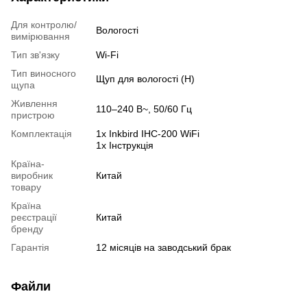
Для контролю/
Вологості
вимірювання
Тип зв'язку
Wi-Fi
Тип виносного
Щуп для вологості (H)
щупа
Живлення
110–240 В~, 50/60 Гц
пристрою
Комплектація
1x Inkbird IHC-200 WiFi
1x Інструкція
Країна-
виробник
Китай
товару
Країна
реєстрації
Китай
бренду
Гарантія
12 місяців на заводський брак
Файли