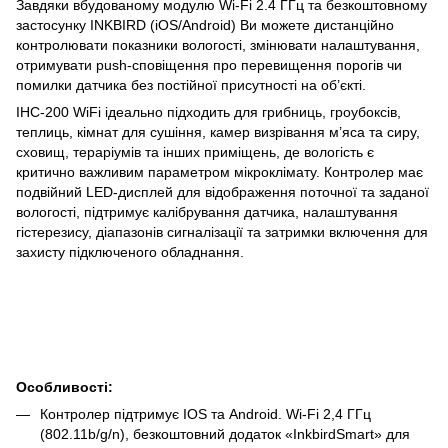
Завдяки вбудованому модулю Wi‑Fi 2.4 ГГц та безкоштовному
застосунку INKBIRD (iOS/Android) Ви можете дистанційно
контролювати показники вологості, змінювати налаштування,
отримувати push‑сповіщення про перевищення порогів чи
помилки датчика без постійної присутності на об’єкті.
IHC-200 WiFi ідеально підходить для грибниць, гроубоксів,
теплиць, кімнат для сушіння, камер визрівання м’яса та сиру,
сховищ, тераріумів та інших приміщень, де вологість є
критично важливим параметром мікроклімату. Контролер має
подвійний LED‑дисплей для відображення поточної та заданої
вологості, підтримує калібрування датчика, налаштування
гістерезису, діапазонів сигналізації та затримки включення для
захисту підключеного обладнання.
Особливості:
Контролер підтримує IOS та Android. Wi-Fi 2,4 ГГц
(802.11b/g/n), безкоштовний додаток «InkbirdSmart» для