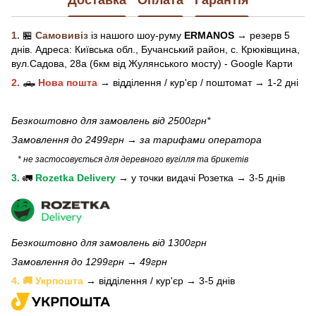
1.
🏪
Самовивіз
із нашого
шоу-рум
у
ERMANOS
→ резерв 5
днів.
Адреса:
Київська обл.,
Бучанський район, с. Крюківщина,
вул.Садова, 28а (6км від Жулянського мосту) - Google Карти
2.
🛻
Нова пошта
→
відділення / кур'єр / поштомат →
1-2 дні
Безкоштовно для замовлень від 2500грн*
Замовлення до 2499грн →
за тарифами оператора
* не застосовується для деревного вугілля та брикетів
3.
🚛
Rozetka Delivery
→
у
точки видачі Розетка →
3-5 днів
Безкоштовно для замовлень від 1300грн
Замовлення до 1299грн → 49грн
4. 🚚 Укрпошта
→ відділення / кур'єр → 3-5 днів