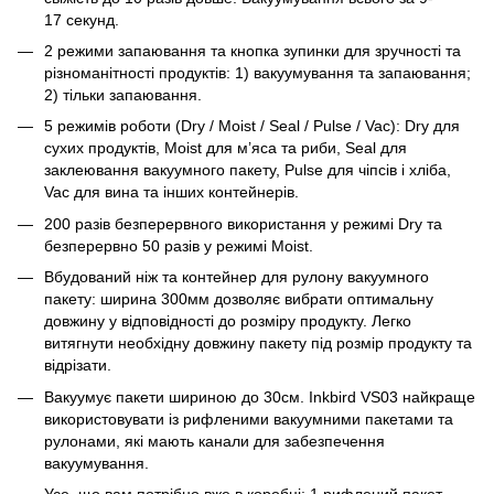
17 секунд.
2 режими запаювання та кнопка зупинки для зручності та
різноманітності продуктів: 1) вакуумування та запаювання;
2) тільки запаювання.
5 режимів роботи (Dry / Moist / Seal / Pulse / Vac): Dry для
сухих продуктів, Moist для м’яса та риби, Seal для
заклеювання вакуумного пакету, Pulse для чіпсів і хліба,
Vac для вина та інших контейнерів.
200 разів безперервного використання у режимі Dry та
безперервно 50 разів у режимі Moist.
Вбудований ніж та контейнер для рулону вакуумного
пакету: ширина 300мм дозволяє вибрати оптимальну
довжину у відповідності до розміру продукту. Легко
витягнути необхідну довжину пакету під розмір продукту та
відрізати.
Вакуумує пакети шириною до 30см. Inkbird VS03 найкраще
використовувати із рифленими вакуумними пакетами та
рулонами, які мають канали для забезпечення
вакуумування.