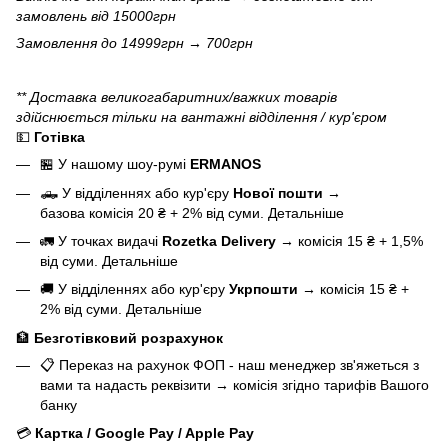
замовлень від 15000грн
Замовлення до 14999грн → 700грн
** Доставка великогабаритних/важких товарів
здійснюється тільки на вантажні відділення / кур'єром
💵
Готівка
🏪 У нашому
шоу-румі
ERMANOS
🛻 У відділеннях або кур'єру
Нової пошти
→
базова
комісія 20 ₴ + 2% від суми.
Детальніше
🚛 У точках видачі
Rozetka Delivery
→
комісія 15 ₴ + 1,5%
від суми.
Детальніше
🚚 У відділеннях або кур'єру
Укрпошти
→
комісія 15 ₴ +
2% від суми.
Детальніше
🏦
Безготівковий розрахунок
📋 Переказ на рахунок ФОП - наш менеджер зв'яжеться з
вами та надасть реквізити
→
комісія згідно тарифів Вашого
банку
💳
Картка / Google Pay / Apple Pay