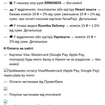
🏪 У нашому
шоу-румі
ERMANOS
→
без комісії
🛻 У відділеннях, поштоматах або кур'єру
Нової пошти
→
базова
комісія 20 ₴ + 2% від суми (зменшена 10 ₴ + 1% від
суми, при оплаті посилки карткою NovaPay).
Детальніше
🚛 У точках видачі
Rozetka Delivery
→
комісія 15 ₴ + 1,5%
від суми.
Детальніше
🚚 У відділеннях або кур'єру
Укрпошти
→
комісія 15 ₴ +
2% від суми.
Детальніше
🌐
Оплата на сайті:
Карткою Visa, Mastercard (Google Pay, Apple Pay,
monopay) будь-якого банку в Україні чи за кордоном
→
без
комісії
Оплата частинами від ПриватБанк
Покупка частинами від monobank