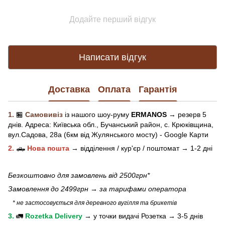
Додайте перший відгук
Написати відгук
Доставка
Оплата
Гарантія
1.
🏪
Самовивіз
із нашого
шоу-рум
у
ERMANOS
→ резерв 5
днів.
Адреса:
Київська обл.,
Бучанський район, с. Крюківщина,
вул.Садова, 28а (6км від Жулянського мосту) - Google Карти
2.
🛻
Нова пошта
→
відділення / кур'єр / поштомат →
1-2 дні
Безкоштовно для замовлень від 2500грн*
Замовлення до 2499грн →
за тарифами оператора
* не застосовується для деревного вугілля та брикетів
3.
🚛
Rozetka Delivery
→
у
точки видачі Розетка →
3-5 днів