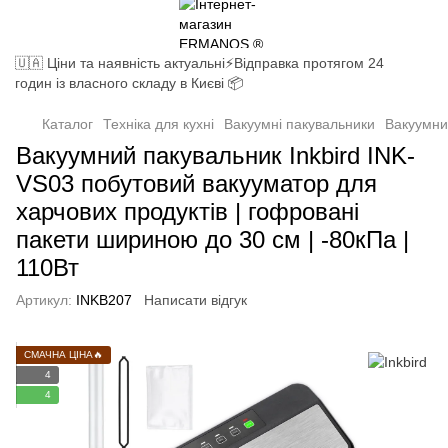
🇺🇦 Ціни та наявність актуальні⚡Відправка протягом 24
годин із власного складу в Києві 📦
Каталог
Техніка для кухні
Вакуумні пакувальники
Вакуумний
Вакуумний пакувальник Inkbird INK-
VS03 побутовий вакууматор для
харчових продуктів | гофровані
пакети шириною до 30 см | -80кПа |
110Вт
Артикул:
INKB207
Написати відгук
СМАЧНА ЦІНА🔥
4
4