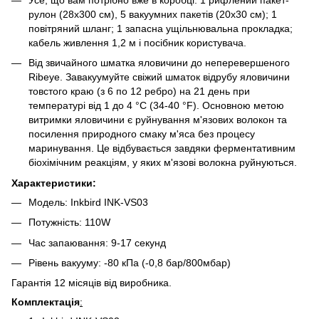
Усе, що вам потрібно вже в коробці: 1 рифлений пакет-
рулон (28x300 см), 5 вакуумних пакетів (20x30 см); 1
повітряний шланг; 1 запасна ущільнювальна прокладка;
кабель живлення 1,2 м і посібник користувача.
Від звичайного шматка яловичини до неперевершеного
Ribeye. Завакуумуйте свіжий шматок відрубу яловичини
товстого краю (з 6 по 12 ребро) на 21 день при
температурі від 1 до 4 °C (34-40 °F). Основною метою
витримки яловичини є руйнування м'язових волокон та
посилення природного смаку м'яса без процесу
маринування. Це відбувається завдяки ферментативним
біохімічним реакціям, у яких м'язові волокна руйнуються.
Характеристики:
Модель: Inkbird INK-VS03
Потужність: 110W
Час запаювання: 9-17 секунд
Рівень вакууму: -80 кПа (-0,8 бар/800мбар)
Гарантія 12 місяців від виробника.
Комплектація
: