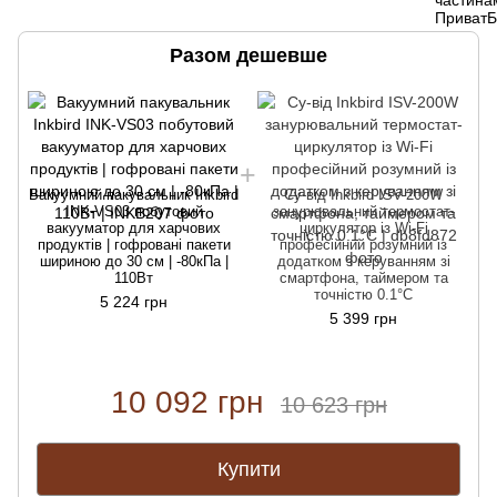
Разом дешевше
Вакуумний пакувальник Inkbird
Су-від Inkbird ISV-200W
INK-VS03 побутовий
занурювальний термостат-
вакууматор для харчових
циркулятор із Wi-Fi
продуктів | гофровані пакети
професійний розумний із
шириною до 30 см | -80кПа |
додатком з керуванням зі
110Вт
смартфона, таймером та
точністю 0.1°C
5 224 грн
5 399 грн
10 092 грн
10 623 грн
Купити