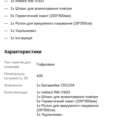
1х Inkbird INK-VS03
1х Шланг для всмоктування повітря
5х Герметичний пакет (200*300мм)
1х Рулон для вакуумного пакування (28*300см)
1х Ущільнювач
1х Інструкція
Характеристики
Тип пакетів для
Гофровані
упаковки
Номінальна
435
потужність, Вт
Живлення
1x Батарейка CR123A
Комплектація
1х Inkbird INK-VS03
1х Шланг для всмоктування повітря
5х Герметичний пакет (200*300мм)
1х Рулон для вакуумного пакування
(28*300см)
1х Ущільнювач