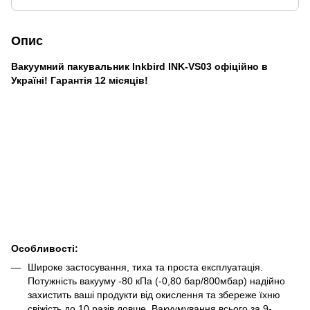
Опис
Вакуумний пакувальник Inkbird INK-VS03 офіційно в
Україні! Гарантія 12 місяців!
Особливості:
Широке застосування, тиха та проста експлуатація.
Потужність вакууму -80 кПа (-0,80 бар/800мбар) надійно
захистить ваші продукти від окислення та збереже їхню
свіжість до 10 разів довше. Вакуумування всього за 9-