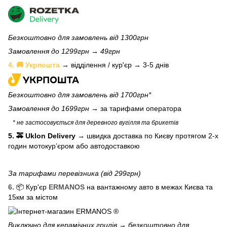
Безкоштовно для замовлень від 1300грн
Замовлення до 1299грн → 49грн
4. 🚚 Укрпошта
→ відділення / кур'єр → 3-5 днів
Безкоштовно для замовлень від 1700грн*
Замовлення до 1699грн →
за тарифами оператора
* не застосовується для деревного вугілля та брикетів
5. 🚕 Uklon Delivery
→
швидка доставка по Києву протягом 2-х
годин мотокурʼєром або автодоставкою
За тарифами перевізника (від 299грн)
6.
📦 Кур'єр
ERMANOS
на вантажному авто в межах Києва та
15км за містом
Виключно для
керамічних грилів
→ безкоштовно для