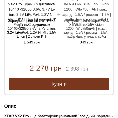
Зарядний пристрій XTAR VX2
Акумуляторна батарея ААА
Pro Type-C з дисплеєм
XTAR Blue 1.5V Li-ion
10440~32650 3.6V, 3.7V Li-ion,
1200mWh/750mAh | мaкс.
3.2V LiFePo4, 1.2V Ni-Mh, 1.5V
заряд - 1.5А / розряд - 1.5А |
3
Li-ion | 2 слоти KIT
набір 4шт. у пласт. кейсі
1 549 грн
849 грн
2 278 грн
2 398 грн
Купити
Опис
XTAR VX2 Pro
- це багатофункціональний "всеїдний" зарядний