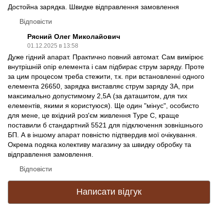
Достойна зарядка. Швидке відправлення замовлення
Відповісти
Рясний Олег Миколайович
01.12.2025 в 13:58
Дуже гідний апарат. Практично повний автомат. Сам вимірює
внутрішній опір елемента і сам підбирає струм заряду. Проте
за цим процесом треба стежити, т.к. при встановленні одного
елемента 26650, зарядка виставляє струм заряду 3А, при
максимально допустимому 2,5А (за даташитом, для тих
елементів, якими я користуюся). Ще один "мінус", особисто
для мене, це вхідний роз'єм живлення Type C, краще
поставили б стандартний 5521 для підключення зовнішнього
БП. А в іншому апарат повністю підтвердив мої очікування.
Окрема подяка колективу магазину за швидку обробку та
відправлення замовлення.
Відповісти
Написати відгук