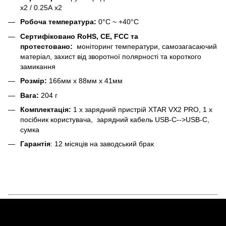
х2 / 0.25А х2
Робоча температура:
0°C ~ +40°C
Сертифіковано RoHS, CE, FCC та
протестовано:
моніторинг температури, самозагасаючий
матеріал, захист від зворотної полярності та короткого
замикання
Розмір:
166мм х 88мм х 41мм
Вага:
204 г
Комплектація:
1 x зарядний пристрій XTAR VX2 PRO, 1 х
посібник користувача, зарядний кабель USB-C-->USB-C,
сумка
Гарантія
: 12 місяців на заводський брак