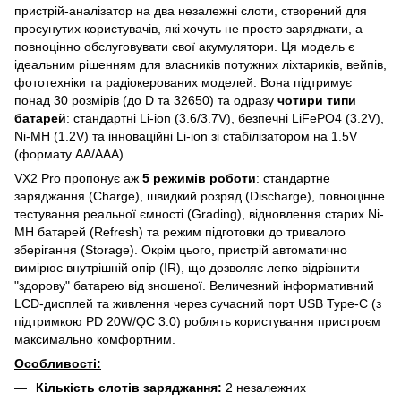
пристрій-аналізатор на два незалежні слоти, створений для
просунутих користувачів, які хочуть не просто заряджати, а
повноцінно обслуговувати свої акумулятори. Ця модель є
ідеальним рішенням для власників потужних ліхтариків, вейпів,
фототехніки та радіокерованих моделей. Вона підтримує
понад 30 розмірів (до D та 32650) та одразу
чотири типи
батарей
: стандартні Li-ion (3.6/3.7V), безпечні LiFePO4 (3.2V),
Ni-MH (1.2V) та інноваційні Li-ion зі стабілізатором на 1.5V
(формату AA/AAA).
VX2 Pro пропонує аж
5 режимів роботи
: стандартне
заряджання (Charge), швидкий розряд (Discharge), повноцінне
тестування реальної ємності (Grading), відновлення старих Ni-
MH батарей (Refresh) та режим підготовки до тривалого
зберігання (Storage). Окрім цього, пристрій автоматично
вимірює внутрішній опір (IR), що дозволяє легко відрізнити
"здорову" батарею від зношеної. Величезний інформативний
LCD-дисплей та живлення через сучасний порт USB Type-C (з
підтримкою PD 20W/QC 3.0) роблять користування пристроєм
максимально комфортним.
Особливості:
Кількість слотів заряджання:
2 незалежних