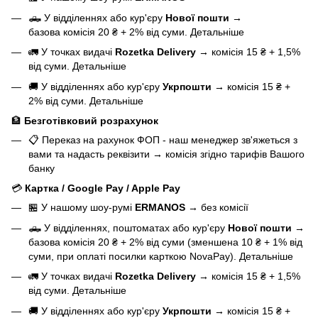
🛻 У відділеннях або кур'єру
Нової пошти
→
базова
комісія 20 ₴ + 2% від суми.
Детальніше
🚛 У точках видачі
Rozetka Delivery
→
комісія 15 ₴ + 1,5%
від суми.
Детальніше
🚚 У відділеннях або кур'єру
Укрпошти
→
комісія 15 ₴ +
2% від суми.
Детальніше
🏦
Безготівковий розрахунок
📋 Переказ на рахунок ФОП - наш менеджер зв'яжеться з
вами та надасть реквізити
→
комісія згідно тарифів Вашого
банку
💳
Картка / Google Pay / Apple Pay
🏪 У нашому
шоу-румі
ERMANOS
→
без комісії
🛻 У відділеннях, поштоматах або кур'єру
Нової пошти
→
базова
комісія 20 ₴ + 2% від суми (зменшена 10 ₴ + 1% від
суми, при оплаті посилки карткою NovaPay).
Детальніше
🚛 У точках видачі
Rozetka Delivery
→
комісія 15 ₴ + 1,5%
від суми.
Детальніше
🚚 У відділеннях або кур'єру
Укрпошти
→
комісія 15 ₴ +