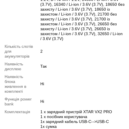
(3.7V), 16340 / Li-ion / 3.6V (3.7V), 18650 без
захисту / Li-ion / 3.6V (3.7V), 18650 із
захистом / Li-ion / 3.6V (3.7V), 21700 без
захисту / Li-ion / 3.6V (3.7V), 21700 із
захистом / Li-ion / 3.6V (3.7V), 26650 без
захисту / Li-ion / 3.6V (3.7V), 26650 із
захистом / Li-ion / 3.6V (3.7V), 32650 / Li-ion
/ 3.6V (3.7V)
Кількість слотів
для
2
акумуляторів
Наявність
Так
дисплею
Наявність
блока
Ні
живлення в
комплекті
Функція power
Ні
bank
Комплектація
1 x зарядний пристрій XTAR VX2 PRO
1 х посібник користувача
1х зарядний кабель USB-C-->USB-C
1х сумка