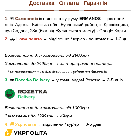
Доставка
Оплата
Гарантія
1.
🏪
Самовивіз
із нашого
шоу-рум
у
ERMANOS
→ резерв 5
днів.
Адреса:
Київська обл.,
Бучанський район, с. Крюківщина,
вул.Садова, 28а (6км від Жулянського мосту) - Google Карти
2.
🛻
Нова пошта
→
відділення / кур'єр / поштомат →
1-2 дні
Безкоштовно для замовлень від 2500грн*
Замовлення до 2499грн →
за тарифами оператора
* не застосовується для деревного вугілля та брикетів
3.
🚛
Rozetka Delivery
→
у
точки видачі Розетка →
3-5 днів
Безкоштовно для замовлень від 1300грн
Замовлення до 1299грн → 49грн
4. 🚚 Укрпошта
→ відділення / кур'єр → 3-5 днів