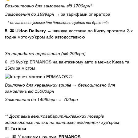
Безкоштовно для замовлень від 1700грн*
Замовлення до 1699грн →
за тарифами оператора
* не застосовується для деревного вугілля та брикетів
5. 🚕 Uklon Delivery
→
швидка доставка по Києву протягом 2-х
годин мотокурʼєром або автодоставкою
За тарифами перевізника (від 299грн)
6.
📦 Кур'єр
ERMANOS
на вантажному авто в межах Києва та
15км за містом
Виключно для
керамічних грилів
→ безкоштовно для
замовлень від 15000грн
Замовлення до 14999грн → 700грн
** Доставка великогабаритних/важких товарів
здійснюється тільки на вантажні відділення / кур'єром
💵
Готівка
🏪 У нашому
шоу-румі
ERMANOS