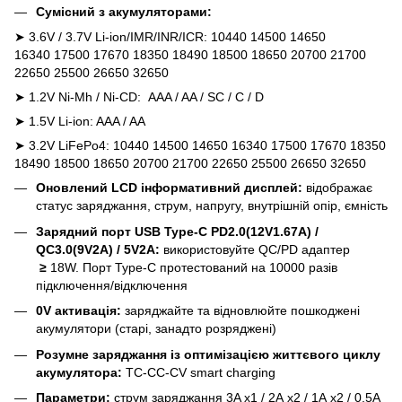
Сумісний з акумуляторами:
➤ 3.6V / 3.7V Li-ion/IMR/INR/ICR: 10440 14500 14650
16340 17500 17670 18350 18490 18500 18650 20700 21700
22650 25500 26650 32650
➤ 1.2V Ni-Mh / Ni-CD: AAA / AA / SC / C / D
➤ 1.5V Li-ion: AAA / AA
➤ 3.2V LiFePo4: 10440 14500 14650 16340 17500 17670 18350
18490 18500 18650 20700 21700 22650 25500 26650 32650
Оновлений LCD інформативний дисплей:
відображає
статус заряджання, струм, напругу, внутрішній опір, ємність
Зарядний порт USB Type-C PD2.0(12V1.67A) /
QC3.0(9V2A) / 5V2A:
використовуйте
QC/PD адаптер
≥
18W. Порт Type-C протестований на 10000 разів
підключення/відключення
0V активація:
заряджайте та відновлюйте пошкоджені
акумулятори (старі, занадто розряджені)
Розумне заряджання із оптимізацією життєвого циклу
акумулятора:
TC-CC-CV smart charging
Параметри:
струм заряджання 3A х1 / 2А х2 / 1А х2 / 0.5А