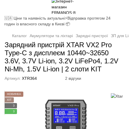
🇺🇦 Ціни та наявність актуальні⚡Відправка протягом 24
годин із власного складу в Києві 📦
Каталог
Акумулятори та ліхтарі
Зарядні пристрої
ЗП для Li
Зарядний пристрій XTAR VX2 Pro
Type-C з дисплеєм 10440~32650
3.6V, 3.7V Li-ion, 3.2V LiFePo4, 1.2V
Ni-Mh, 1.5V Li-ion | 2 слоти KIT
Артикул:
XTR364
2 відгуки
НОВИНКА
ХІТ
3
3