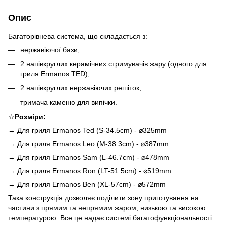
Опис
Багаторівнева система, що складається з:
нержавіючої бази;
2 напівкруглих керамічних стримувачів жару (одного для
гриля Ermanos TED);
2 напівкруглих нержавіючих решіток;
тримача каменю для випічки.
☆
Розміри:
→ Для гриля Ermanos Ted (S-34.5cm) - ⌀325mm
→ Для гриля Ermanos Leo (M-38.3cm) - ⌀387mm
→ Для гриля Ermanos Sam (L-46.7cm) - ⌀478mm
→ Для гриля Ermanos Ron (LT-51.5cm) - ⌀519mm
→ Для гриля Ermanos Ben (XL-57cm) - ⌀572mm
Така конструкція дозволяє поділити зону приготування на
частини з прямим та непрямим жаром, низькою та високою
температурою. Все це надає системі багатофункціональності