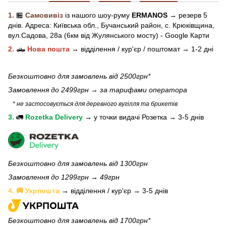
1.
🏪
Самовивіз
із нашого
шоу-рум
у
ERMANOS
→ резерв 5
днів.
Адреса:
Київська обл.,
Бучанський район, с. Крюківщина,
вул.Садова, 28а (6км від Жулянського мосту) - Google Карти
2.
🛻
Нова пошта
→
відділення / кур'єр / поштомат →
1-2 дні
Безкоштовно для замовлень від 2500грн*
Замовлення до 2499грн →
за тарифами оператора
* не застосовується для деревного вугілля та брикетів
3.
🚛
Rozetka Delivery
→
у
точки видачі Розетка →
3-5 днів
Безкоштовно для замовлень від 1300грн
Замовлення до 1299грн → 49грн
4. 🚚 Укрпошта
→ відділення / кур'єр → 3-5 днів
Безкоштовно для замовлень від 1700грн*