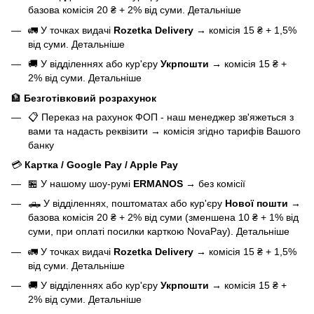
базова
комісія 20 ₴ + 2% від суми.
Детальніше
🚛 У точках видачі
Rozetka Delivery
→
комісія 15 ₴ + 1,5%
від суми.
Детальніше
🚚 У відділеннях або кур'єру
Укрпошти
→
комісія 15 ₴ +
2% від суми.
Детальніше
🏦
Безготівковий розрахунок
📋 Переказ на рахунок ФОП - наш менеджер зв'яжеться з
вами та надасть реквізити
→
комісія згідно тарифів Вашого
банку
💳
Картка / Google Pay / Apple Pay
🏪 У нашому
шоу-румі
ERMANOS
→
без комісії
🛻 У відділеннях, поштоматах або кур'єру
Нової пошти
→
базова
комісія 20 ₴ + 2% від суми (зменшена 10 ₴ + 1% від
суми, при оплаті посилки карткою NovaPay).
Детальніше
🚛 У точках видачі
Rozetka Delivery
→
комісія 15 ₴ + 1,5%
від суми.
Детальніше
🚚 У відділеннях або кур'єру
Укрпошти
→
комісія 15 ₴ +
2% від суми.
Детальніше