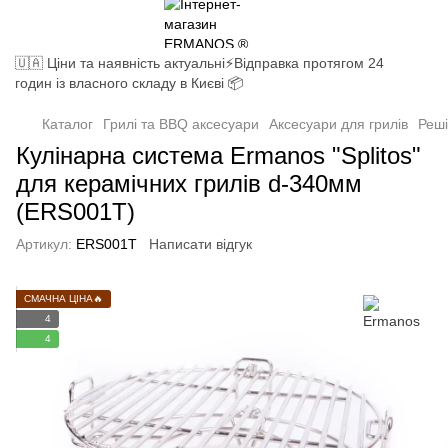
🇺🇦 Ціни та наявність актуальні⚡Відправка протягом 24
годин із власного складу в Києві 📦
Каталог
Грилі та BBQ аксесуари
Аксесуари для грилів
Реші
Кулінарна система Ermanos "Splitos"
для керамічних грилів d-340мм
(ERS001T)
Артикул:
ERS001T
Написати відгук
СМАЧНА ЦІНА🔥
4
4