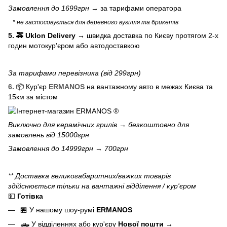
Замовлення до 1699грн →
за тарифами оператора
* не застосовується для деревного вугілля та брикетів
5. 🚕 Uklon Delivery
→
швидка доставка по Києву протягом 2-х
годин мотокурʼєром або автодоставкою
За тарифами перевізника (від 299грн)
6.
📦 Кур'єр
ERMANOS
на вантажному авто в межах Києва та
15км за містом
Виключно для
керамічних грилів
→ безкоштовно для
замовлень від 15000грн
Замовлення до 14999грн → 700грн
** Доставка великогабаритних/важких товарів
здійснюється тільки на вантажні відділення / кур'єром
💵
Готівка
🏪 У нашому
шоу-румі
ERMANOS
🛻 У відділеннях або кур'єру
Нової пошти
→