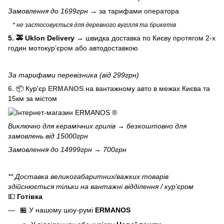
Замовлення до 1699грн →
за тарифами оператора
* не застосовується для деревного вугілля та брикетів
5. 🚕 Uklon Delivery
→
швидка доставка по Києву протягом 2-х
годин мотокурʼєром або автодоставкою
За тарифами перевізника (від 299грн)
6.
📦 Кур'єр
ERMANOS
на вантажному авто в межах Києва та
15км за містом
Виключно для
керамічних грилів
→ безкоштовно для
замовлень від 15000грн
Замовлення до 14999грн → 700грн
** Доставка великогабаритних/важких товарів
здійснюється тільки на вантажні відділення / кур'єром
💵
Готівка
🏪 У нашому
шоу-румі
ERMANOS