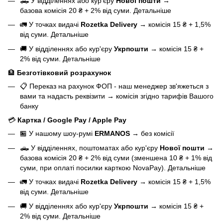
🛻 У відділеннях або кур'єру
Нової пошти
→
базова
комісія 20 ₴ + 2% від суми.
Детальніше
🚛 У точках видачі
Rozetka Delivery
→
комісія 15 ₴ + 1,5%
від суми.
Детальніше
🚚 У відділеннях або кур'єру
Укрпошти
→
комісія 15 ₴ +
2% від суми.
Детальніше
🏦
Безготівковий розрахунок
📋 Переказ на рахунок ФОП - наш менеджер зв'яжеться з
вами та надасть реквізити
→
комісія згідно тарифів Вашого
банку
💳
Картка / Google Pay / Apple Pay
🏪 У нашому
шоу-румі
ERMANOS
→
без комісії
🛻 У відділеннях, поштоматах або кур'єру
Нової пошти
→
базова
комісія 20 ₴ + 2% від суми (зменшена 10 ₴ + 1% від
суми, при оплаті посилки карткою NovaPay).
Детальніше
🚛 У точках видачі
Rozetka Delivery
→
комісія 15 ₴ + 1,5%
від суми.
Детальніше
🚚 У відділеннях або кур'єру
Укрпошти
→
комісія 15 ₴ +
2% від суми.
Детальніше