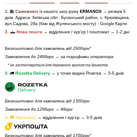
1.
🏪
Самовивіз
із нашого
шоу-рум
у
ERMANOS
→ резерв 5
днів.
Адреса:
Київська обл.,
Бучанський район, с. Крюківщина,
вул.Садова, 28а (6км від Жулянського мосту) - Google Карти
2.
🛻
Нова пошта
→
відділення / кур'єр / поштомат →
1-2 дні
Безкоштовно для замовлень від 2500грн*
Замовлення до 2499грн →
за тарифами оператора
* не застосовується для деревного вугілля та брикетів
3.
🚛
Rozetka Delivery
→
у
точки видачі Розетка →
3-5 днів
Безкоштовно для замовлень від 1300грн
Замовлення до 1299грн → 49грн
4. 🚚 Укрпошта
→ відділення / кур'єр → 3-5 днів
Безкоштовно для замовлень від 1700грн*