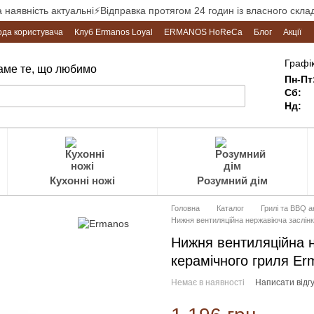
а наявність актуальні⚡Відправка протягом 24 годин із власного склад
ода користувача
Клуб Ermanos Loyal
ERMANOS HoReCa
Блог
Акції
Графік
Саме те, що любимо
Пн-Пт
Сб:
Нд:
Кухонні ножі
Розумний дім
Головна
Каталог
Грилі та BBQ 
Нижня вентиляційна нержавіюча заслін
Нижня вентиляційна н
керамічного гриля E
Немає в наявності
Написати відгу