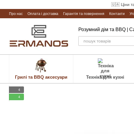
Перейти до основного контенту
🇺🇦 Ціни т
Про нас
Оплата і доставка
Гарантія та повернення
Контакти
Уг
Розумний дім та BBQ | 
Грилі та BBQ аксесуари
Техніка для кухні
4
4