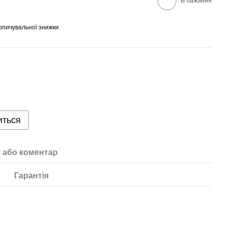
В бажання
опичувальної знижки
иться
к або коментар
Гарантія