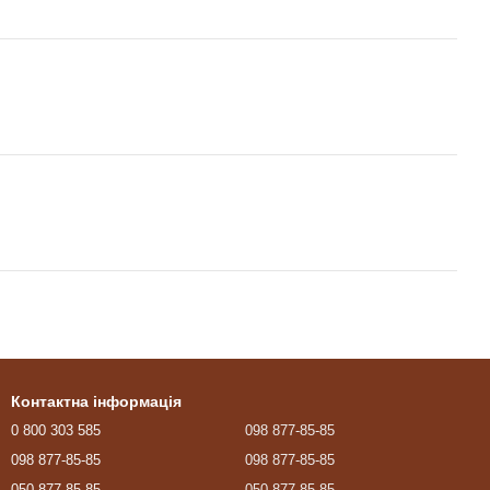
Контактна інформація
0 800 303 585
098 877-85-85
098 877-85-85
098 877-85-85
050 877-85-85
050 877-85-85