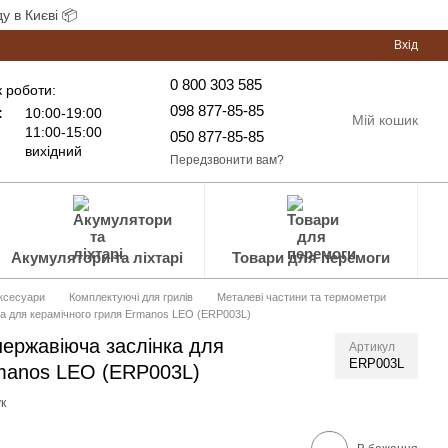
у в Києві 📦
Вхід
0 800 303 585
 роботи:
098 877-85-85
:
10:00-19:00
Мій кошик
11:00-15:00
050 877-85-85
вихідний
Передзвонити вам?
Акумулятори та ліхтарі
Товари для перемоги
аксесуари
Комплектуючі для грилів
Металеві частини та термометри
ка для керамічного гриля Ermanos LEO (ERP003L)
ержавіюча заслінка для
Артикул
ERP003L
rmanos LEO (ERP003L)
к