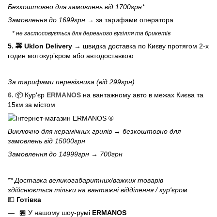
Безкоштовно для замовлень від 1700грн*
Замовлення до 1699грн →
за тарифами оператора
* не застосовується для деревного вугілля та брикетів
5. 🚕 Uklon Delivery
→
швидка доставка по Києву протягом 2-х
годин мотокурʼєром або автодоставкою
За тарифами перевізника (від 299грн)
6.
📦 Кур'єр
ERMANOS
на вантажному авто в межах Києва та
15км за містом
Виключно для
керамічних грилів
→ безкоштовно для
замовлень від 15000грн
Замовлення до 14999грн → 700грн
** Доставка великогабаритних/важких товарів
здійснюється тільки на вантажні відділення / кур'єром
💵
Готівка
🏪 У нашому
шоу-румі
ERMANOS