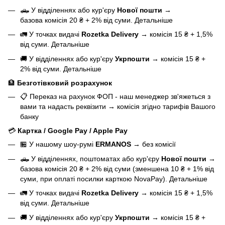
🛻 У відділеннях або кур'єру
Нової пошти
→
базова
комісія 20 ₴ + 2% від суми.
Детальніше
🚛 У точках видачі
Rozetka Delivery
→
комісія 15 ₴ + 1,5%
від суми.
Детальніше
🚚 У відділеннях або кур'єру
Укрпошти
→
комісія 15 ₴ +
2% від суми.
Детальніше
🏦
Безготівковий розрахунок
📋 Переказ на рахунок ФОП - наш менеджер зв'яжеться з
вами та надасть реквізити
→
комісія згідно тарифів Вашого
банку
💳
Картка / Google Pay / Apple Pay
🏪 У нашому
шоу-румі
ERMANOS
→
без комісії
🛻 У відділеннях, поштоматах або кур'єру
Нової пошти
→
базова
комісія 20 ₴ + 2% від суми (зменшена 10 ₴ + 1% від
суми, при оплаті посилки карткою NovaPay).
Детальніше
🚛 У точках видачі
Rozetka Delivery
→
комісія 15 ₴ + 1,5%
від суми.
Детальніше
🚚 У відділеннях або кур'єру
Укрпошти
→
комісія 15 ₴ +