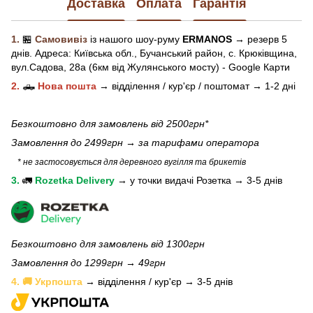
Доставка
Оплата
Гарантія
1.
🏪
Самовивіз
із нашого
шоу-рум
у
ERMANOS
→ резерв 5
днів.
Адреса:
Київська обл.,
Бучанський район, с. Крюківщина,
вул.Садова, 28а (6км від Жулянського мосту) - Google Карти
2.
🛻
Нова пошта
→
відділення / кур'єр / поштомат →
1-2 дні
Безкоштовно для замовлень від 2500грн*
Замовлення до 2499грн →
за тарифами оператора
* не застосовується для деревного вугілля та брикетів
3.
🚛
Rozetka Delivery
→
у
точки видачі Розетка →
3-5 днів
Безкоштовно для замовлень від 1300грн
Замовлення до 1299грн → 49грн
4. 🚚 Укрпошта
→ відділення / кур'єр → 3-5 днів