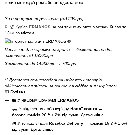
годин мотокурʼєром або автодоставкою
За тарифами перевізника (від 299грн)
6.
📦 Кур'єр
ERMANOS
на вантажному авто в межах Києва та
15км за містом
Виключно для
керамічних грилів
→ безкоштовно для
замовлень від 15000грн
Замовлення до 14999грн → 700грн
** Доставка великогабаритних/важких товарів
здійснюється тільки на вантажні відділення / кур'єром
💵
Готівка
🏪 У нашому
шоу-румі
ERMANOS
🛻 У відділеннях або кур'єру
Нової пошти
→
базова
комісія 20 ₴ + 2% від суми.
Детальніше
🚛 У точках видачі
Rozetka Delivery
→
комісія 15 ₴ + 1,5%
від суми.
Детальніше