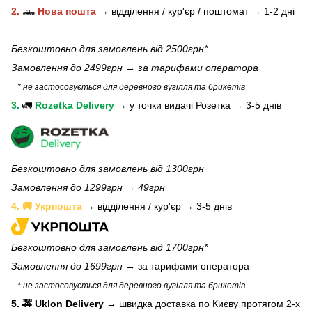
2.
🛻
Нова пошта
→
відділення / кур'єр / поштомат →
1-2 дні
Безкоштовно для замовлень від 2500грн*
Замовлення до 2499грн →
за тарифами оператора
* не застосовується для деревного вугілля та брикетів
3.
🚛
Rozetka Delivery
→
у
точки видачі Розетка →
3-5 днів
Безкоштовно для замовлень від 1300грн
Замовлення до 1299грн → 49грн
4. 🚚 Укрпошта
→ відділення / кур'єр → 3-5 днів
Безкоштовно для замовлень від 1700грн*
Замовлення до 1699грн →
за тарифами оператора
* не застосовується для деревного вугілля та брикетів
5. 🚕 Uklon Delivery
→
швидка доставка по Києву протягом 2-х