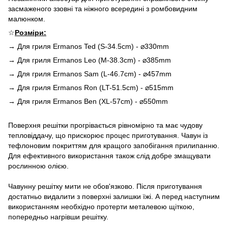
засмаженого ззовні та ніжного всередині з ромбовидним
малюнком.
☆
Розміри:
→ Для гриля Ermanos Ted (S-34.5cm) - ⌀330mm
→ Для гриля Ermanos Leo (M-38.3cm) - ⌀385mm
→ Для гриля Ermanos Sam (L-46.7cm) - ⌀457mm
→ Для гриля Ermanos Ron (LT-51.5cm) - ⌀515mm
→ Для гриля Ermanos Ben (XL-57cm) - ⌀550mm
Поверхня решітки прогрівається рівномірно та має чудову
тепловіддачу, що прискорює процес приготування. Чавун із
тефлоновим покриттям для кращого запобігання прилипанню.
Для ефективного використання також слід добре змащувати
рослинною олією.
Чавунну решітку мити не обов'язково. Після приготування
достатньо видалити з поверхні залишки їжі. А перед наступним
використанням необхідно протерти металевою щіткою,
попередньо нагрівши решітку.