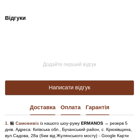
Відгуки
Додайте перший відгук
Написати відгук
Доставка
Оплата
Гарантія
1.
🏪
Самовивіз
із нашого
шоу-рум
у
ERMANOS
→ резерв 5
днів.
Адреса:
Київська обл.,
Бучанський район, с. Крюківщина,
вул.Садова, 28а (6км від Жулянського мосту) - Google Карти