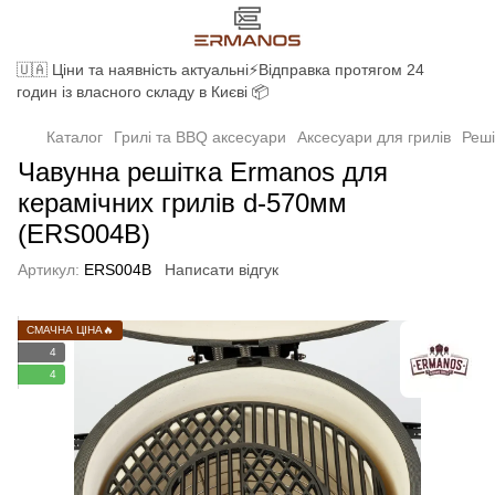
🇺🇦 Ціни та наявність актуальні⚡Відправка протягом 24
годин із власного складу в Києві 📦
Каталог
Грилі та BBQ аксесуари
Аксесуари для грилів
Реші
Чавунна решітка Ermanos для
керамічних грилів d-570мм
(ERS004B)
Артикул:
ERS004B
Написати відгук
СМАЧНА ЦІНА🔥
4
4