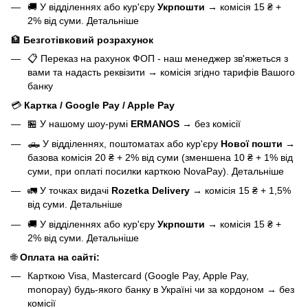
🚚 У відділеннях або кур'єру
Укрпошти
→
комісія 15 ₴ +
2% від суми.
Детальніше
🏦
Безготівковий розрахунок
📋 Переказ на рахунок ФОП - наш менеджер зв'яжеться з
вами та надасть реквізити
→
комісія згідно тарифів Вашого
банку
💳
Картка / Google Pay / Apple Pay
🏪 У нашому
шоу-румі
ERMANOS
→
без комісії
🛻 У відділеннях, поштоматах або кур'єру
Нової пошти
→
базова
комісія 20 ₴ + 2% від суми (зменшена 10 ₴ + 1% від
суми, при оплаті посилки карткою NovaPay).
Детальніше
🚛 У точках видачі
Rozetka Delivery
→
комісія 15 ₴ + 1,5%
від суми.
Детальніше
🚚 У відділеннях або кур'єру
Укрпошти
→
комісія 15 ₴ +
2% від суми.
Детальніше
🌐
Оплата на сайті:
Карткою Visa, Mastercard (Google Pay, Apple Pay,
monopay) будь-якого банку в Україні чи за кордоном
→
без
комісії