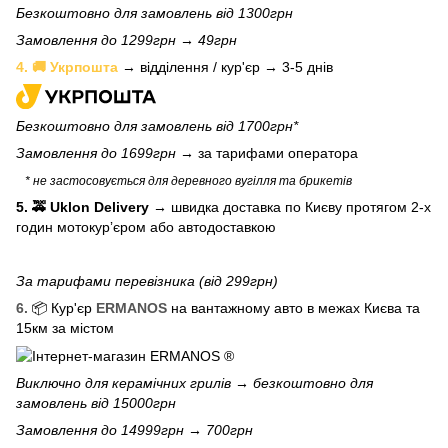
Безкоштовно для замовлень від 1300грн
Замовлення до 1299грн → 49грн
4. 🚚 Укрпошта
→ відділення / кур'єр → 3-5 днів
Безкоштовно для замовлень від 1700грн*
Замовлення до 1699грн →
за тарифами оператора
* не застосовується для деревного вугілля та брикетів
5. 🚕 Uklon Delivery
→
швидка доставка по Києву протягом 2-х
годин мотокурʼєром або автодоставкою
За тарифами перевізника (від 299грн)
6.
📦 Кур'єр
ERMANOS
на вантажному авто в межах Києва та
15км за містом
Виключно для
керамічних грилів
→ безкоштовно для
замовлень від 15000грн
Замовлення до 14999грн → 700грн