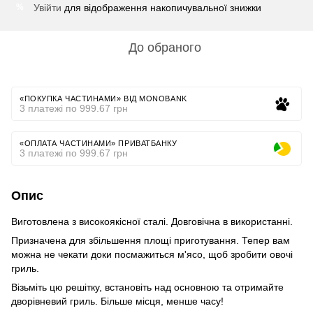
Увійти
для відображення накопичувальної знижки
%
До обраного
«ПОКУПКА ЧАСТИНАМИ» ВІД MONOBANK
3 платежі по 999.67 грн
«ОПЛАТА ЧАСТИНАМИ» ПРИВАТБАНКУ
3 платежі по 999.67 грн
Опис
Виготовлена з високоякісної сталі. Довговічна в використанні.
Призначена для збільшення площі приготування. Тепер вам
можна не чекати доки посмажиться м'ясо, щоб зробити овочі
гриль.
Візьміть цю решітку, встановіть над основною та отримайте
дворівневий гриль. Більше місця, менше часу!