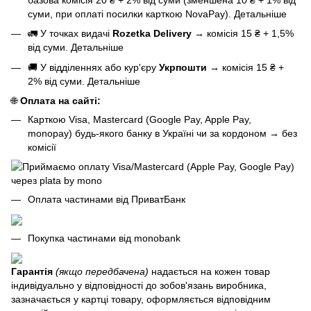
суми, при оплаті посилки карткою NovaPay).
Детальніше
🚛 У точках видачі
Rozetka Delivery
→
комісія 15 ₴ + 1,5%
від суми.
Детальніше
🚚 У відділеннях або кур'єру
Укрпошти
→
комісія 15 ₴ +
2% від суми.
Детальніше
🌐
Оплата на сайті:
Карткою Visa, Mastercard (Google Pay, Apple Pay,
monopay) будь-якого банку в Україні чи за кордоном
→
без
комісії
Оплата частинами від ПриватБанк
Покупка частинами від monobank
Гарантія
(якщо передбачена)
надається на кожен товар
індивідуально у відповідності до зобов'язань виробника,
зазначається у картці товару, оформляється відповідним