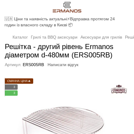
🇺🇦 Ціни та наявність актуальні⚡Відправка протягом 24
годин із власного складу в Києві 📦
Каталог
Грилі та BBQ аксесуари
Аксесуари для грилів
Реші
Решітка - другий рівень Ermanos
діаметром d-480мм (ERS005RB)
Артикул:
ERS005RB
Написати відгук
СМАЧНА ЦІНА🔥
3
3