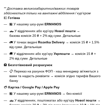
** Доставка великогабаритних/важких товарів
здійснюється тільки на вантажні відділення / кур'єром
💵
Готівка
🏪 У нашому
шоу-румі
ERMANOS
🛻 У відділеннях або кур'єру
Нової пошти
→
базова
комісія 20 ₴ + 2% від суми.
Детальніше
🚛 У точках видачі
Rozetka Delivery
→
комісія 15 ₴ + 1,5%
від суми.
Детальніше
🚚 У відділеннях або кур'єру
Укрпошти
→
комісія 15 ₴ +
2% від суми.
Детальніше
🏦
Безготівковий розрахунок
📋 Переказ на рахунок ФОП - наш менеджер зв'яжеться з
вами та надасть реквізити
→
комісія згідно тарифів Вашого
банку
💳
Картка / Google Pay / Apple Pay
🏪 У нашому
шоу-румі
ERMANOS
→
без комісії
🛻 У відділеннях, поштоматах або кур'єру
Нової пошти
→
базова
комісія 20 ₴ + 2% від суми (зменшена 10 ₴ + 1% від