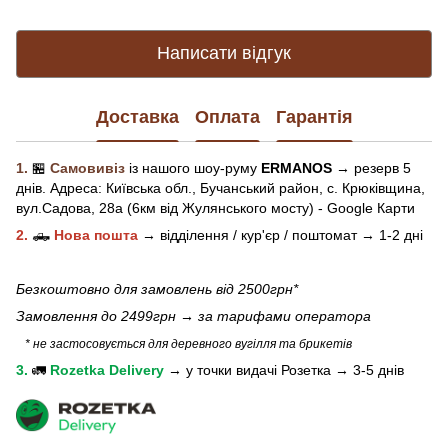
Написати відгук
Доставка
Оплата
Гарантія
1.
🏪
Самовивіз
із нашого
шоу-рум
у
ERMANOS
→ резерв 5
днів.
Адреса:
Київська обл.,
Бучанський район, с. Крюківщина,
вул.Садова, 28а (6км від Жулянського мосту) - Google Карти
2.
🛻
Нова пошта
→
відділення / кур'єр / поштомат →
1-2 дні
Безкоштовно для замовлень від 2500грн*
Замовлення до 2499грн →
за тарифами оператора
* не застосовується для деревного вугілля та брикетів
3.
🚛
Rozetka Delivery
→
у
точки видачі Розетка →
3-5 днів