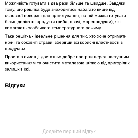
Можливість готувати в два рази більше та швидше. Завдяки
тому, що решітка буде знаходитись набагато вище від
основної поверхні для приготування, на ній можна готувати
більш делікатні продукти (риба, овочі, морепродукти), які
вимагають особливого температурного режиму.
Така решітка - ідеальне рішення для тих, хто хоче отримати
ніжні та соковиті страви, зберігши всі корисні властивості в
продуктах.
Проста в очистці: достатньо добре прогріти перед наступним
використанням та очистити металевою щіткою від пригорілих
залишків їжі.
Відгуки
Додайте перший відгук