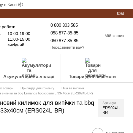
у в Києві 📦
Вхід
0 800 303 585
 роботи:
098 877-85-85
:
10:00-19:00
Мій кошик
11:00-15:00
050 877-85-85
вихідний
Передзвонити вам?
Акумулятори та ліхтарі
Товари для перемоги
аксесуари
Приладдя для грилінгу
Піца та випічка
 випічки та bbq Ermanos бронзовий L 33х40см (ERS024L-BR)
новий килимок для випічки та bbq
Артикул
ERS024L-
 33х40см (ERS024L-BR)
BR