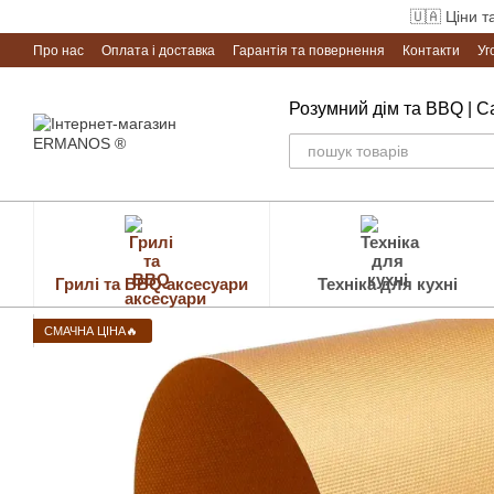
Перейти до основного контенту
🇺🇦 Ціни т
Про нас
Оплата і доставка
Гарантія та повернення
Контакти
Уг
Розумний дім та BBQ | 
Грилі та BBQ аксесуари
Техніка для кухні
СМАЧНА ЦІНА🔥