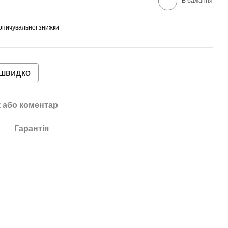
В бажання
опичувальної знижки
 швидко
к або коментар
Гарантія