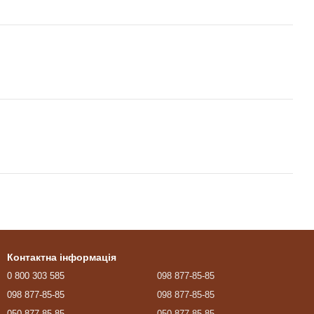
Контактна інформація
0 800 303 585
098 877-85-85
098 877-85-85
098 877-85-85
050 877-85-85
050 877-85-85