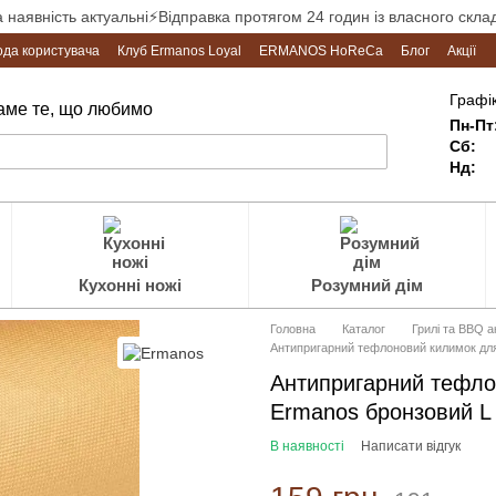
а наявність актуальні⚡Відправка протягом 24 годин із власного склад
ода користувача
Клуб Ermanos Loyal
ERMANOS HoReCa
Блог
Акції
Графік
Саме те, що любимо
Пн-Пт
Сб:
Нд:
Кухонні ножі
Розумний дім
Головна
Каталог
Грилі та BBQ 
Антипригарний тефлоновий килимок для
Антипригарний тефло
Ermanos бронзовий L
В наявності
Написати відгук