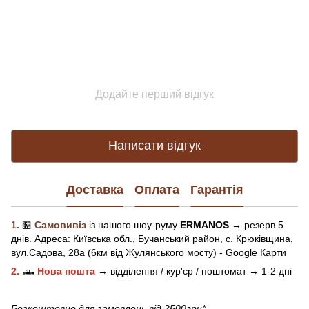
Додайте перший відгук
Написати відгук
Доставка
Оплата
Гарантія
1.
🏪
Самовивіз
із нашого
шоу-рум
у
ERMANOS
→ резерв 5
днів.
Адреса:
Київська обл.,
Бучанський район, с. Крюківщина,
вул.Садова, 28а (6км від Жулянського мосту) - Google Карти
2.
🛻
Нова пошта
→
відділення / кур'єр / поштомат →
1-2 дні
Безкоштовно для замовлень від 2500грн*