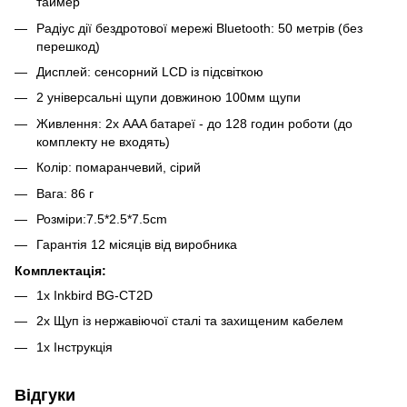
таймер
Радіус дії бездротової мережі Bluetooth: 50 метрів (без
перешкод)
Дисплей: сенсорний LCD із підсвіткою
2 універсальні щупи довжиною 100мм щупи
Живлення: 2х AAA батареї - до 128 годин роботи (до
комплекту не входять)
Колір: помаранчевий, сірий
Вага: 86 г
Розміри:7.5*2.5*7.5cm
Гарантія 12 місяців від виробника
Комплектація:
1х Inkbird BG-CT2D
2х Щуп із нержавіючої сталі та захищеним кабелем
1х Інструкція
Відгуки