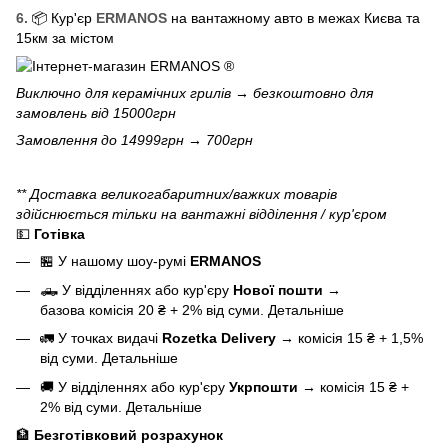
6.
📦 Кур'єр
ERMANOS
на вантажному авто в межах Києва та
15км за містом
Виключно для
керамічних грилів
→ безкоштовно для
замовлень від 15000грн
Замовлення до 14999грн → 700грн
** Доставка великогабаритних/важких товарів
здійснюється тільки на вантажні відділення / кур'єром
💵
Готівка
🏪 У нашому
шоу-румі
ERMANOS
🛻 У відділеннях або кур'єру
Нової пошти
→
базова
комісія 20 ₴ + 2% від суми.
Детальніше
🚛 У точках видачі
Rozetka Delivery
→
комісія 15 ₴ + 1,5%
від суми.
Детальніше
🚚 У відділеннях або кур'єру
Укрпошти
→
комісія 15 ₴ +
2% від суми.
Детальніше
🏦
Безготівковий розрахунок