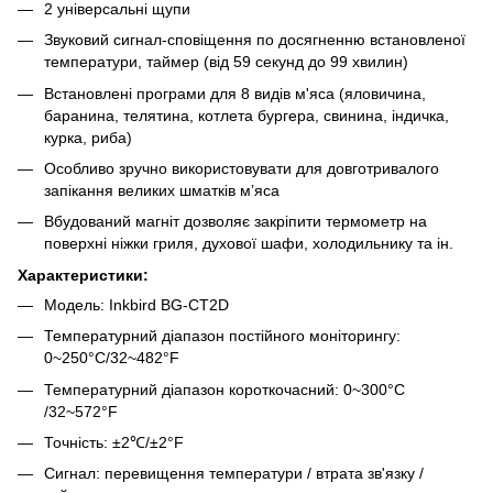
2 універсальні щупи
Звуковий сигнал-сповіщення по досягненню встановленої
температури, таймер (від 59 секунд до 99 хвилин)
Встановлені програми для 8 видів м'яса (яловичина,
баранина, телятина, котлета бургера, свинина, індичка,
курка, риба)
Особливо зручно використовувати для довготривалого
запікання великих шматків м’яса
Вбудований магніт дозволяє закріпити термометр на
поверхні ніжки гриля, духової шафи, холодильнику та ін.
Характеристики:
Модель: Inkbird BG-CT2D
Температурний діапазон постійного моніторингу:
0~250°C/32~482°F
Температурний діапазон короткочасний: 0~300°C
/32~572°F
Точність: ±2℃/±2°F
Сигнал: перевищення температури / втрата зв'язку /