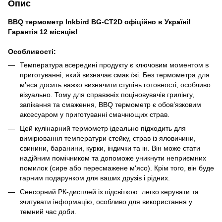
Опис
BBQ термометр Inkbird BG-CT2D офіційно в Україні!
Гарантія 12 місяців!
Особливості:
Температура всередині продукту є ключовим моментом в
приготуванні, який визначає смак їжі. Без термометра для
м’яса досить важко визначити ступінь готовності, особливо
візуально. Тому для справжніх поціновувачів грилінгу,
запікання та смаження, BBQ термометр є обов’язковим
аксесуаром у приготуванні смачнющих страв.
Цей кулінарний термометр ідеально підходить для
вимірювання температури стейку, страв із яловичини,
свинини, баранини, курки, індички та ін. Він може стати
надійним помічником та допоможе уникнути неприємних
помилок (сире або пересмажене м'ясо). Крім того, він буде
гарним подарунком для ваших друзів і рідних.
Сенсорний РК-дисплей із підсвіткою: легко керувати та
зчитувати інформацію, особливо для використання у
темний час доби.