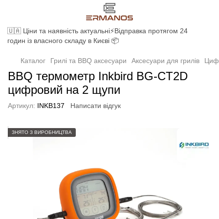
🇺🇦 Ціни та наявність актуальні⚡Відправка протягом 24
годин із власного складу в Києві 📦
Каталог
Грилі та BBQ аксесуари
Аксесуари для грилів
Циф
BBQ термометр Inkbird BG-CT2D
цифровий на 2 щупи
Артикул:
INKB137
Написати відгук
ЗНЯТО З ВИРОБНИЦТВА