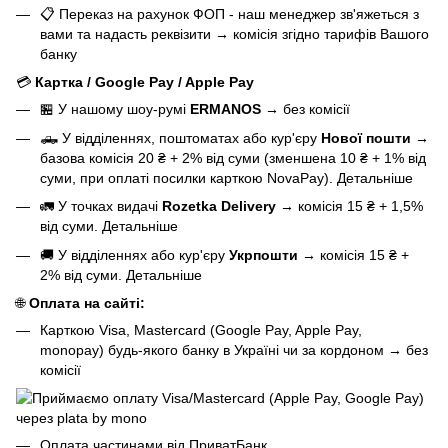
📋 Переказ на рахунок ФОП - наш менеджер зв'яжеться з
вами та надасть реквізити
→
комісія згідно тарифів Вашого
банку
💳
Картка / Google Pay / Apple Pay
🏪 У нашому
шоу-румі
ERMANOS
→
без комісії
🛻 У відділеннях, поштоматах або кур'єру
Нової пошти
→
базова
комісія 20 ₴ + 2% від суми (зменшена 10 ₴ + 1% від
суми, при оплаті посилки карткою NovaPay).
Детальніше
🚛 У точках видачі
Rozetka Delivery
→
комісія 15 ₴ + 1,5%
від суми.
Детальніше
🚚 У відділеннях або кур'єру
Укрпошти
→
комісія 15 ₴ +
2% від суми.
Детальніше
🌐
Оплата на сайті:
Карткою Visa, Mastercard (Google Pay, Apple Pay,
monopay) будь-якого банку в Україні чи за кордоном
→
без
комісії
Оплата частинами від ПриватБанк