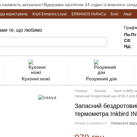
а наявність актуальні⚡Відправка протягом 24 годин із власного склад
ода користувача
Клуб Ermanos Loyal
ERMANOS HoReCa
Блог
Акції
Графік
Саме те, що любимо
Пн-Пт
Сб:
Нд:
Кухонні ножі
Розумний дім
Головна
Каталог
Грилі та BBQ 
Запасний бездротовий щуп iP2A-S для 
Запасний бездротови
термометра Inkbird I
Немає в наявності
Написати відгу