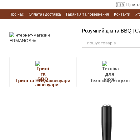
Перейти до основного контенту
🇺🇦 Ціни т
Про нас
Оплата і доставка
Гарантія та повернення
Контакти
Уг
Розумний дім та BBQ | 
Грилі та BBQ аксесуари
Техніка для кухні