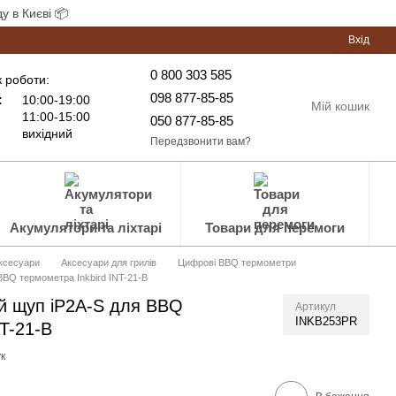
у в Києві 📦
Вхід
0 800 303 585
 роботи:
098 877-85-85
:
10:00-19:00
Мій кошик
11:00-15:00
050 877-85-85
вихідний
Передзвонити вам?
Акумулятори та ліхтарі
Товари для перемоги
аксесуари
Аксесуари для грилів
Цифрові BBQ термометри
BBQ термометра Inkbird INT-21-B
й щуп iP2A-S для BBQ
Артикул
INKB253PR
NT-21-B
к