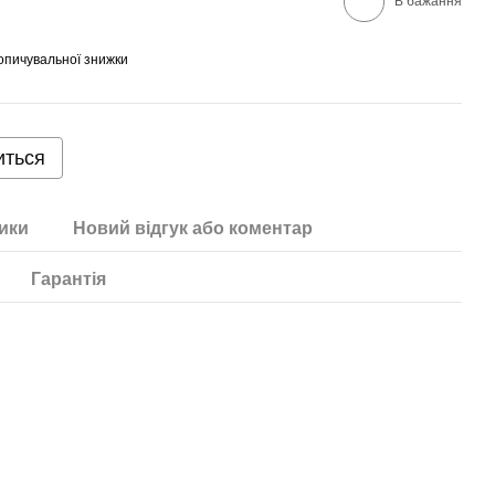
В бажання
опичувальної знижки
иться
ики
Новий відгук або коментар
Гарантія