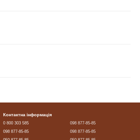
Контактна інформація
0 800 303 585
098 877-85-85
098 877-85-85
098 877-85-85
050 877-85-85
050 877-85-85