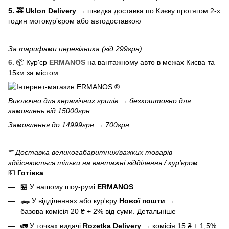
5. 🚕 Uklon Delivery
→
швидка доставка по Києву протягом 2-х
годин мотокурʼєром або автодоставкою
За тарифами перевізника (від 299грн)
6.
📦 Кур'єр
ERMANOS
на вантажному авто в межах Києва та
15км за містом
Виключно для
керамічних грилів
→ безкоштовно для
замовлень від 15000грн
Замовлення до 14999грн → 700грн
** Доставка великогабаритних/важких товарів
здійснюється тільки на вантажні відділення / кур'єром
💵
Готівка
🏪 У нашому
шоу-румі
ERMANOS
🛻 У відділеннях або кур'єру
Нової пошти
→
базова
комісія 20 ₴ + 2% від суми.
Детальніше
🚛 У точках видачі
Rozetka Delivery
→
комісія 15 ₴ + 1,5%