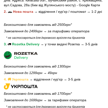
днів.
Адреса:
Київська обл.,
Бучанський район, с. Крюківщина,
вул.Садова, 28а (6км від Жулянського мосту) - Google Карти
2.
🛻
Нова пошта
→
відділення / кур'єр / поштомат →
1-2 дні
Безкоштовно для замовлень від 2500грн*
Замовлення до 2499грн →
за тарифами оператора
* не застосовується для деревного вугілля та брикетів
3.
🚛
Rozetka Delivery
→
у
точки видачі Розетка →
3-5 днів
Безкоштовно для замовлень від 1300грн
Замовлення до 1299грн → 49грн
4. 🚚 Укрпошта
→ відділення / кур'єр → 3-5 днів
Безкоштовно для замовлень від 1700грн*
Замовлення до 1699грн →
за тарифами оператора
* не застосовується для деревного вугілля та брикетів