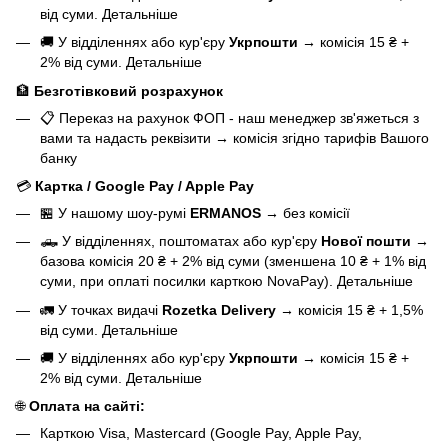
від суми.
Детальніше
🚚 У відділеннях або кур'єру
Укрпошти
→
комісія 15 ₴ +
2% від суми.
Детальніше
🏦
Безготівковий розрахунок
📋 Переказ на рахунок ФОП - наш менеджер зв'яжеться з
вами та надасть реквізити
→
комісія згідно тарифів Вашого
банку
💳
Картка / Google Pay / Apple Pay
🏪 У нашому
шоу-румі
ERMANOS
→
без комісії
🛻 У відділеннях, поштоматах або кур'єру
Нової пошти
→
базова
комісія 20 ₴ + 2% від суми (зменшена 10 ₴ + 1% від
суми, при оплаті посилки карткою NovaPay).
Детальніше
🚛 У точках видачі
Rozetka Delivery
→
комісія 15 ₴ + 1,5%
від суми.
Детальніше
🚚 У відділеннях або кур'єру
Укрпошти
→
комісія 15 ₴ +
2% від суми.
Детальніше
🌐
Оплата на сайті:
Карткою Visa, Mastercard (Google Pay, Apple Pay,