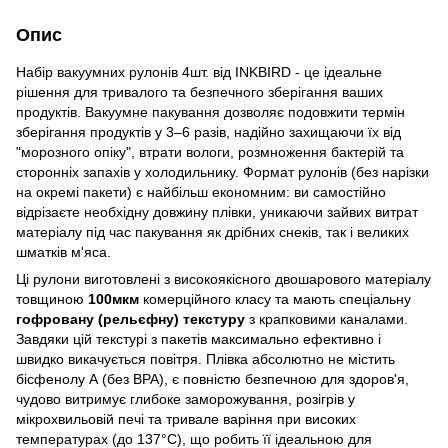
Опис
Набір вакуумних рулонів 4шт. від INKBIRD - це ідеальне
рішення для тривалого та безпечного зберігання ваших
продуктів. Вакуумне пакування дозволяє подовжити термін
зберігання продуктів у 3–6 разів, надійно захищаючи їх від
"морозного опіку", втрати вологи, розмноження бактерій та
сторонніх запахів у холодильнику. Формат рулонів (без нарізки
на окремі пакети) є найбільш економним: ви самостійно
відрізаєте необхідну довжину плівки, уникаючи зайвих витрат
матеріалу під час пакування як дрібних снеків, так і великих
шматків м'яса.
Ці рулони виготовлені з високоякісного двошарового матеріалу
товщиною
100мкм
комерційного класу та мають спеціальну
гофровану (рельєфну) текстуру
з крапковими каналами.
Завдяки цій текстурі з пакетів максимально ефективно і
швидко викачується повітря. Плівка абсолютно не містить
бісфенолу А (без BPA), є повністю безпечною для здоров'я,
чудово витримує глибоке заморожування, розігрів у
мікрохвильовій печі та тривале варіння при високих
температурах (до 137°C), що робить її ідеальною для