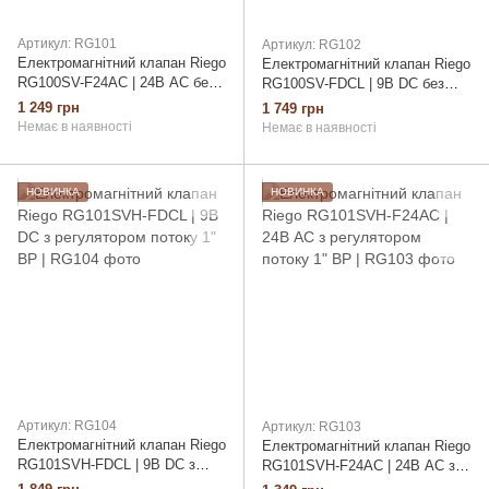
Артикул: RG101
Артикул: RG102
Електромагнітний клапан Riego
Електромагнітний клапан Riego
RG100SV-F24AC | 24В AC без
RG100SV-FDCL | 9В DC без
регулятора потоку 1" ВР
регулятора потоку 1" ВР
1 249 грн
1 749 грн
Немає в наявності
Немає в наявності
НОВИНКА
НОВИНКА
Артикул: RG104
Артикул: RG103
Електромагнітний клапан Riego
Електромагнітний клапан Riego
RG101SVH-FDCL | 9В DC з
RG101SVH-F24AC | 24В AC з
регулятором потоку 1" ВР
регулятором потоку 1" ВР