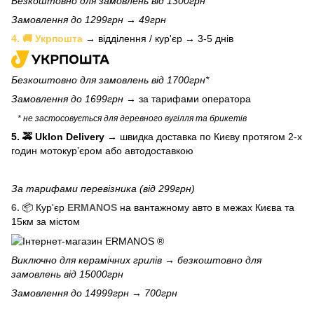
Безкоштовно для замовлень від 1300грн
Замовлення до 1299грн → 49грн
4. 🚚 Укрпошта
→ відділення / кур'єр → 3-5 днів
Безкоштовно для замовлень від 1700грн*
Замовлення до 1699грн →
за тарифами оператора
* не застосовується для деревного вугілля та брикетів
5. 🚕 Uklon Delivery
→
швидка доставка по Києву протягом 2-х
годин мотокурʼєром або автодоставкою
За тарифами перевізника (від 299грн)
6.
📦 Кур'єр
ERMANOS
на вантажному авто в межах Києва та
15км за містом
Виключно для
керамічних грилів
→ безкоштовно для
замовлень від 15000грн
Замовлення до 14999грн → 700грн