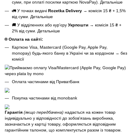
суми, при оплаті посилки карткою NovaPay).
Детальніше
🚛 У точках видачі
Rozetka Delivery
→
комісія 15 ₴ + 1,5%
від суми.
Детальніше
🚚 У відділеннях або кур'єру
Укрпошти
→
комісія 15 ₴ +
2% від суми.
Детальніше
🌐
Оплата на сайті:
Карткою Visa, Mastercard (Google Pay, Apple Pay,
monopay) будь-якого банку в Україні чи за кордоном
→
без
комісії
Оплата частинами від ПриватБанк
Покупка частинами від monobank
Гарантія
(якщо передбачена)
надається на кожен товар
індивідуально у відповідності до зобов'язань виробника,
зазначається у картці товару, оформляється відповідним
гарантійним талоном, що комплектується разом із товаром.