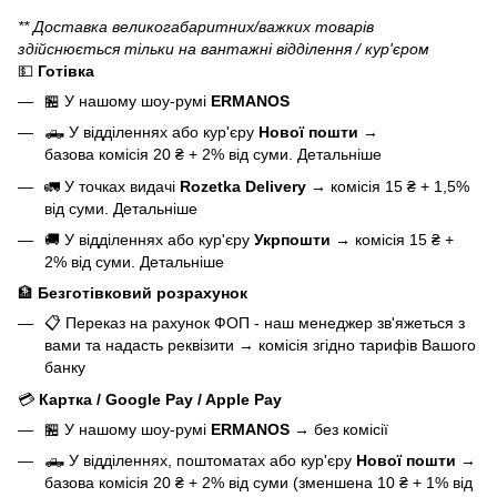
** Доставка великогабаритних/важких товарів
здійснюється тільки на вантажні відділення / кур'єром
💵
Готівка
🏪 У нашому
шоу-румі
ERMANOS
🛻 У відділеннях або кур'єру
Нової пошти
→
базова
комісія 20 ₴ + 2% від суми.
Детальніше
🚛 У точках видачі
Rozetka Delivery
→
комісія 15 ₴ + 1,5%
від суми.
Детальніше
🚚 У відділеннях або кур'єру
Укрпошти
→
комісія 15 ₴ +
2% від суми.
Детальніше
🏦
Безготівковий розрахунок
📋 Переказ на рахунок ФОП - наш менеджер зв'яжеться з
вами та надасть реквізити
→
комісія згідно тарифів Вашого
банку
💳
Картка / Google Pay / Apple Pay
🏪 У нашому
шоу-румі
ERMANOS
→
без комісії
🛻 У відділеннях, поштоматах або кур'єру
Нової пошти
→
базова
комісія 20 ₴ + 2% від суми (зменшена 10 ₴ + 1% від