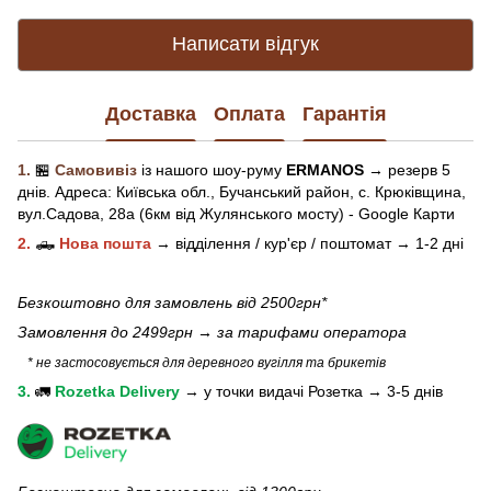
Написати відгук
Доставка
Оплата
Гарантія
1.
🏪
Самовивіз
із нашого
шоу-рум
у
ERMANOS
→ резерв 5
днів.
Адреса:
Київська обл.,
Бучанський район, с. Крюківщина,
вул.Садова, 28а (6км від Жулянського мосту) - Google Карти
2.
🛻
Нова пошта
→
відділення / кур'єр / поштомат →
1-2 дні
Безкоштовно для замовлень від 2500грн*
Замовлення до 2499грн →
за тарифами оператора
* не застосовується для деревного вугілля та брикетів
3.
🚛
Rozetka Delivery
→
у
точки видачі Розетка →
3-5 днів