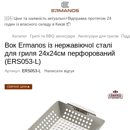
🇺🇦 Ціни та наявність актуальні⚡Відправка протягом 24
годин із власного складу в Києві 📦
Каталог
Грилі та BBQ аксесуари
Аксесуари для грилів
Підд
Вок Ermanos із нержавіючої сталі
для гриля 24х24см перфорований
(ERS053-L)
Артикул:
ERS053-L
Написати відгук
СМАЧНА ЦІНА🔥