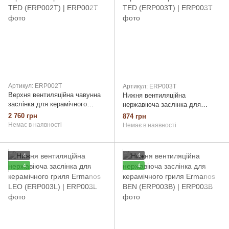
Артикул: ERP002T
Артикул: ERP003T
Верхня вентиляційна чавунна
Нижня вентиляційна
заслінка для керамічного
нержавіюча заслінка для
гриля Ermanos TED (ERP002T)
керамічного гриля Ermanos
2 760 грн
874 грн
TED (ERP003T)
Немає в наявності
Немає в наявності
4
4
4
4