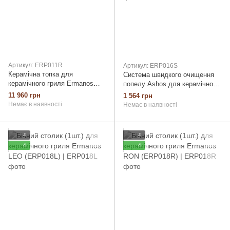
Артикул: ERP011R
Артикул: ERP016S
Керамічна топка для
Система швидкого очищення
керамічного гриля Ermanos
попелу Ashos для керамічного
RON (ERP011R)
гриля Ermanos SAM (ERP016S)
11 960 грн
1 564 грн
Немає в наявності
Немає в наявності
4
4
4
4