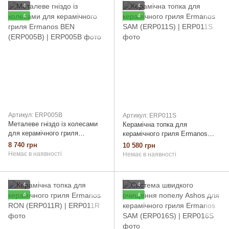
4
4
4
4
Артикул: ERP005B
Артикул: ERP011S
Металеве гніздо із колесами
Керамічна топка для
для керамічного гриля
керамічного гриля Ermanos
Ermanos BEN (ERP005B)
SAM (ERP011S)
8 740 грн
10 580 грн
Немає в наявності
Немає в наявності
4
4
4
4