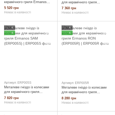
керамічного гриля Ermanos
для керамічного гриля
TED (ERP005T)
Ermanos LEO (ERP005L)
5 520 грн
7 360 грн
Немає в наявності
Немає в наявності
4
4
4
4
Артикул: ERP005S
Артикул: ERP005R
Металеве гніздо із колесами
Металеве гніздо із колесами
для керамічного гриля
для керамічного гриля
Ermanos SAM (ERP005S)
Ermanos RON (ERP005R)
7 820 грн
8 280 грн
Немає в наявності
Немає в наявності