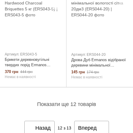
Артикул: ERS043-5
Артикул: ERS044-20
Брикети деревновугільні
Дрова Дуб Ermanos відібраної
твердих порід Ermanos
деревини мінімальної
Hardwood Charcoal Briquettes 5
вологості сітка 20дм3 (ERS044-
370 грн
444 грн
145 грн
174 грн
кг (ERS043-5)
20)
Немає в наявності
Немає в наявності
Показати ще 12 товарів
Назад
Вперед
12
з 13