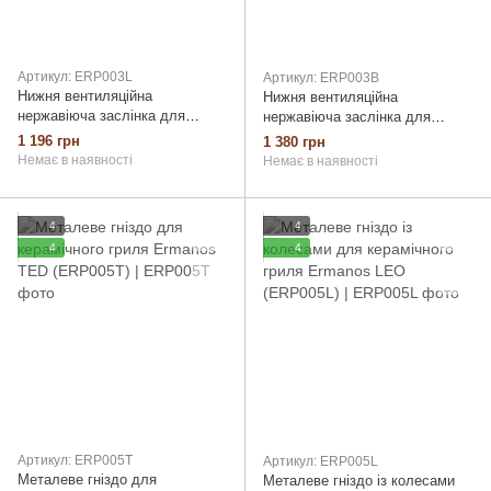
Артикул: ERP003L
Артикул: ERP003B
Нижня вентиляційна
Нижня вентиляційна
нержавіюча заслінка для
нержавіюча заслінка для
керамічного гриля Ermanos
керамічного гриля Ermanos
1 196 грн
1 380 грн
LEO (ERP003L)
BEN (ERP003B)
Немає в наявності
Немає в наявності
4
4
4
4
Артикул: ERP005T
Артикул: ERP005L
Металеве гніздо для
Металеве гніздо із колесами