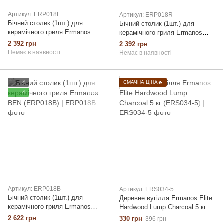
Артикул: ERP018L
Артикул: ERP018R
Бічний столик (1шт.) для
Бічний столик (1шт.) для
керамічного гриля Ermanos
керамічного гриля Ermanos
LEO (ERP018L)
RON (ERP018R)
2 392 грн
2 392 грн
Немає в наявності
Немає в наявності
4
СМАЧНА ЦІНА🔥
4
Артикул: ERP018B
Артикул: ERS034-5
Бічний столик (1шт.) для
Деревне вугілля Ermanos Elite
керамічного гриля Ermanos
Hardwood Lump Charcoal 5 кг
BEN (ERP018B)
(ERS034-5)
2 622 грн
330 грн
396 грн