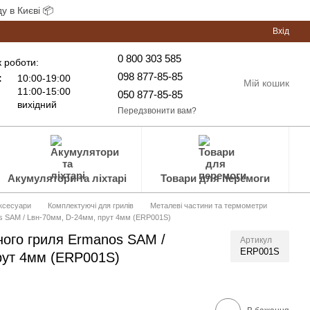
у в Києві 📦
Вхід
0 800 303 585
 роботи:
098 877-85-85
:
10:00-19:00
Мій кошик
11:00-15:00
050 877-85-85
вихідний
Передзвонити вам?
Акумулятори та ліхтарі
Товари для перемоги
аксесуари
Комплектуючі для грилів
Металеві частини та термометри
s SAM / Lвн-70мм, D-24мм, прут 4мм (ERP001S)
ного гриля Ermanos SAM /
Артикул
ERP001S
рут 4мм (ERP001S)