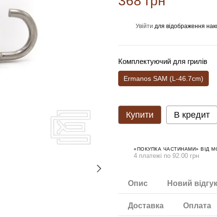
368 грн
Увійти
для відображення нак
%
Комплектуючий для грилів
Ermanos SAM (L-46.7cm)
Купити
В кредит
«ПОКУПКА ЧАСТИНАМИ» ВІД 
4 платежі по 92.00 грн
Опис
Новий відгу
Доставка
Оплата