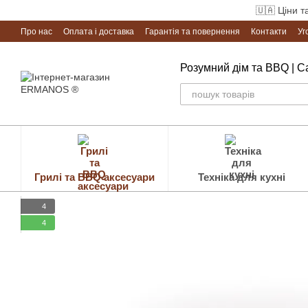
Перейти до основного контенту
🇺🇦 Ціни т
Про нас
Оплата і доставка
Гарантія та повернення
Контакти
Уг
Розумний дім та BBQ | 
Грилі та BBQ аксесуари
Техніка для кухні
4
4