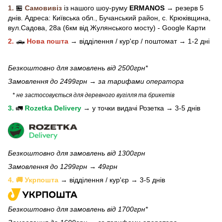
1.
🏪
Самовивіз
із нашого
шоу-рум
у
ERMANOS
→ резерв 5
днів.
Адреса:
Київська обл.,
Бучанський район, с. Крюківщина,
вул.Садова, 28а (6км від Жулянського мосту) - Google Карти
2.
🛻
Нова пошта
→
відділення / кур'єр / поштомат →
1-2 дні
Безкоштовно для замовлень від 2500грн*
Замовлення до 2499грн →
за тарифами оператора
* не застосовується для деревного вугілля та брикетів
3.
🚛
Rozetka Delivery
→
у
точки видачі Розетка →
3-5 днів
Безкоштовно для замовлень від 1300грн
Замовлення до 1299грн → 49грн
4. 🚚 Укрпошта
→ відділення / кур'єр → 3-5 днів
Безкоштовно для замовлень від 1700грн*