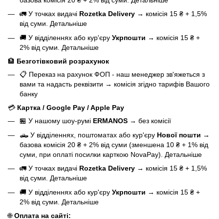
🚛 У точках видачі
Rozetka Delivery
→
комісія 15 ₴ + 1,5%
від суми.
Детальніше
🚚 У відділеннях або кур'єру
Укрпошти
→
комісія 15 ₴ +
2% від суми.
Детальніше
🏦
Безготівковий розрахунок
📋 Переказ на рахунок ФОП - наш менеджер зв'яжеться з
вами та надасть реквізити
→
комісія згідно тарифів Вашого
банку
💳
Картка / Google Pay / Apple Pay
🏪 У нашому
шоу-румі
ERMANOS
→
без комісії
🛻 У відділеннях, поштоматах або кур'єру
Нової пошти
→
базова
комісія 20 ₴ + 2% від суми (зменшена 10 ₴ + 1% від
суми, при оплаті посилки карткою NovaPay).
Детальніше
🚛 У точках видачі
Rozetka Delivery
→
комісія 15 ₴ + 1,5%
від суми.
Детальніше
🚚 У відділеннях або кур'єру
Укрпошти
→
комісія 15 ₴ +
2% від суми.
Детальніше
🌐
Оплата на сайті: