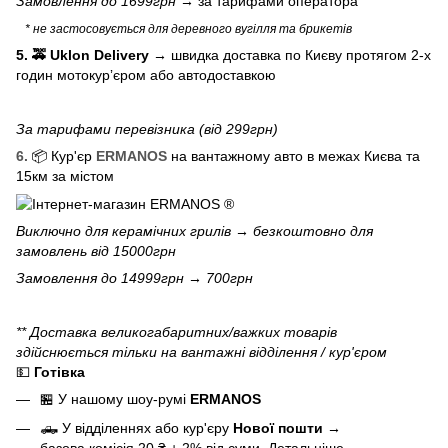
Замовлення до 1699грн →
за тарифами оператора
* не застосовується для деревного вугілля та брикетів
5. 🚕 Uklon Delivery
→
швидка доставка по Києву протягом 2-х
годин мотокурʼєром або автодоставкою
За тарифами перевізника (від 299грн)
6.
📦 Кур'єр
ERMANOS
на вантажному авто в межах Києва та
15км за містом
Виключно для
керамічних грилів
→ безкоштовно для
замовлень від 15000грн
Замовлення до 14999грн → 700грн
** Доставка великогабаритних/важких товарів
здійснюється тільки на вантажні відділення / кур'єром
💵
Готівка
🏪 У нашому
шоу-румі
ERMANOS
🛻 У відділеннях або кур'єру
Нової пошти
→
базова
комісія 20 ₴ + 2% від суми.
Детальніше