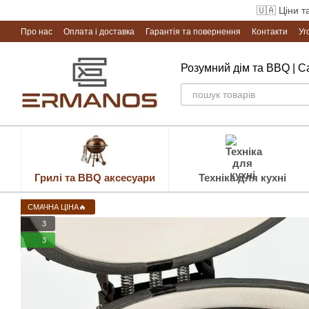
Перейти до основного контенту
🇺🇦 Ціни т
Про нас
Оплата і доставка
Гарантія та повернення
Контакти
Уг
Розумний дім та BBQ | 
Грилі та BBQ аксесуари
Техніка для кухні
СМАЧНА ЦІНА🔥
3
3