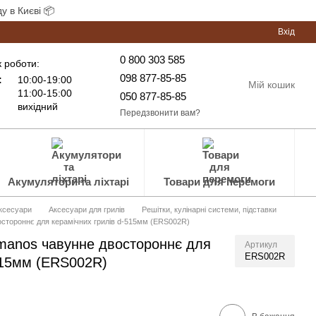
у в Києві 📦
Вхід
0 800 303 585
 роботи:
098 877-85-85
:
10:00-19:00
Мій кошик
11:00-15:00
050 877-85-85
вихідний
Передзвонити вам?
Акумулятори та ліхтарі
Товари для перемоги
аксесуари
Аксесуари для грилів
Решітки, кулінарні системи, підставки
остороннє для керамічних грилів d-515мм (ERS002R)
rmanos чавунне двостороннє для
Артикул
ERS002R
515мм (ERS002R)