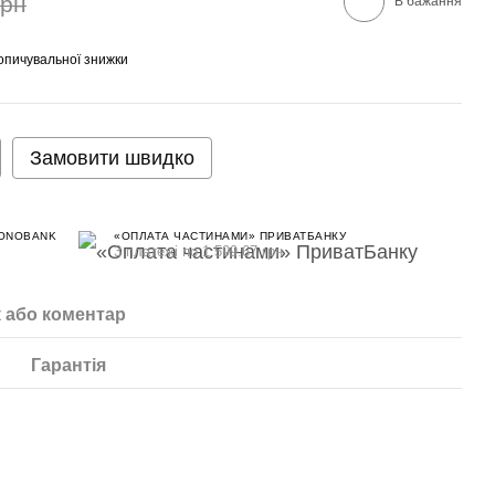
грн
В бажання
опичувальної знижки
Замовити швидко
MONOBANK
«ОПЛАТА ЧАСТИНАМИ» ПРИВАТБАНКУ
3 платежі по 1 599.67 грн
к або коментар
Гарантія