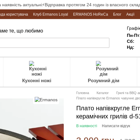
а наявність актуальні⚡Відправка протягом 24 годин із власного склад
ода користувача
Клуб Ermanos Loyal
ERMANOS HoReCa
Блог
Акції
Графік
Саме те, що любимо
Пн-Пт
Сб:
Нд:
Кухонні ножі
Розумний дім
Головна
Каталог
Грилі та BBQ 
Плато напівкругле Ermanos чавунне дв
Плато напівкругле E
керамічних грилів d-
В наявності
Написати відгук