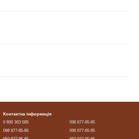
Контактна інформація
0 800 303 585
098 877-85-85
098 877-85-85
098 877-85-85
050 877-85-85
050 877-85-85