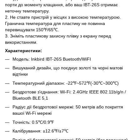
порти до моменту клацання, або ваш IBT-26S отримає
неточну температуру.
2. Не ставте пристрій у місцях з високою температурою.
Гранична температура для пластику не повинна
перевищувати 150℉/65℃.
3. Зніміть пластикову захисну плівку з екрану перед
використанням.
Характеристики:
Модель: Inkbird IBT-26S Buetooth/WiFI
Вишуканий дизайн, що поєднує золоті та чорні матові
відтінки
Температурний діапазон: -22℉~572℉(-30℃~300℃)
Бездротове з'єднання: Wi-Fi: 2.4GHz IEEE 802.11b/g/n /
Bluetooth BLE 5,1
Радіус дії бездротової мережі: 50 метрів або покриття
вашої Wi-Fi мережі
Точність: 0.5℃/0.9℉
Калібрування: ±12.6℉/±7℃
Радіус дії бездротової мережі: 50 метрів (без перешкод)