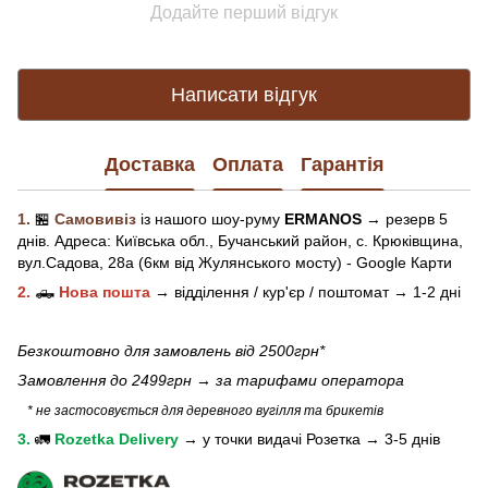
Додайте перший відгук
Написати відгук
Доставка
Оплата
Гарантія
1.
🏪
Самовивіз
із нашого
шоу-рум
у
ERMANOS
→ резерв 5
днів.
Адреса:
Київська обл.,
Бучанський район, с. Крюківщина,
вул.Садова, 28а (6км від Жулянського мосту) - Google Карти
2.
🛻
Нова пошта
→
відділення / кур'єр / поштомат →
1-2 дні
Безкоштовно для замовлень від 2500грн*
Замовлення до 2499грн →
за тарифами оператора
* не застосовується для деревного вугілля та брикетів
3.
🚛
Rozetka Delivery
→
у
точки видачі Розетка →
3-5 днів