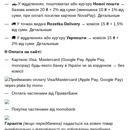
🛻 У відділеннях, поштоматах або кур'єру
Нової пошти
→
базова
комісія 20 ₴ + 2% від суми (зменшена 10 ₴ + 1% від
суми, при оплаті посилки карткою NovaPay).
Детальніше
🚛 У точках видачі
Rozetka Delivery
→
комісія 15 ₴ + 1,5%
від суми.
Детальніше
🚚 У відділеннях або кур'єру
Укрпошти
→
комісія 15 ₴ +
2% від суми.
Детальніше
🌐
Оплата на сайті:
Карткою Visa, Mastercard (Google Pay, Apple Pay,
monopay) будь-якого банку в Україні чи за кордоном
→
без
комісії
Оплата частинами від ПриватБанк
Покупка частинами від monobank
Гарантія
(якщо передбачена)
надається на кожен товар
індивідуально у відповідності до зобов'язань виробника,