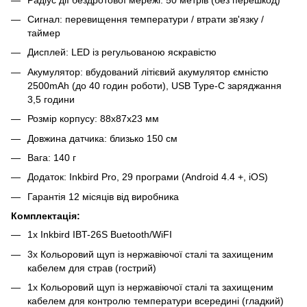
Сигнал: перевищення температури / втрати зв'язку /
таймер
Дисплей: LED із регульованою яскравістю
Акумулятор: вбудований літієвий акумулятор ємністю
2500mAh (до 40 годин роботи), USB Type-C заряджання
3,5 години
Розмір корпусу: 88x87x23 мм
Довжина датчика: близько 150 см
Вага: 140 г
Додаток: Inkbird Pro, 29 програми (Android 4.4 +, iOS)
Гарантія 12 місяців від виробника
Комплектація:
1х Inkbird IBT-26S Buetooth/WiFI
3х Кольоровий щуп із нержавіючої сталі та захищеним
кабелем для страв (гострий)
1х Кольоровий щуп із нержавіючої сталі та захищеним
кабелем для контролю температури всередині (гладкий)