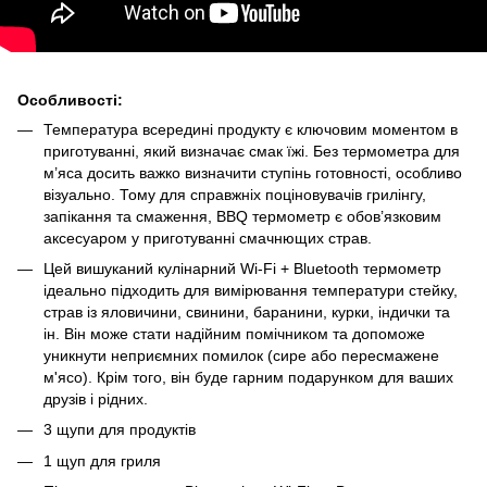
Особливості:
Температура всередині продукту є ключовим моментом в
приготуванні, який визначає смак їжі. Без термометра для
м’яса досить важко визначити ступінь готовності, особливо
візуально. Тому для справжніх поціновувачів грилінгу,
запікання та смаження, BBQ термометр є обов’язковим
аксесуаром у приготуванні смачнющих страв.
Цей вишуканий кулінарний Wi-Fi + Bluetooth термометр
ідеально підходить для вимірювання температури стейку,
страв із яловичини, свинини, баранини, курки, індички та
ін. Він може стати надійним помічником та допоможе
уникнути неприємних помилок (сире або пересмажене
м'ясо). Крім того, він буде гарним подарунком для ваших
друзів і рідних.
3 щупи для продуктів
1 щуп для гриля