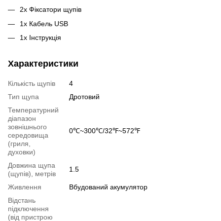
2х Фіксатори щупів
1х Кабель USB
1х Інструкція
Характеристики
Кількість щупів
4
Тип щупа
Дротовий
Температурний
діапазон
зовнішнього
0℃~300℃/32℉~572℉
середовища
(гриля,
духовки)
Довжина щупа
1.5
(щупів), метрів
Живлення
Вбудований акумулятор
Відстань
підключення
(від пристрою