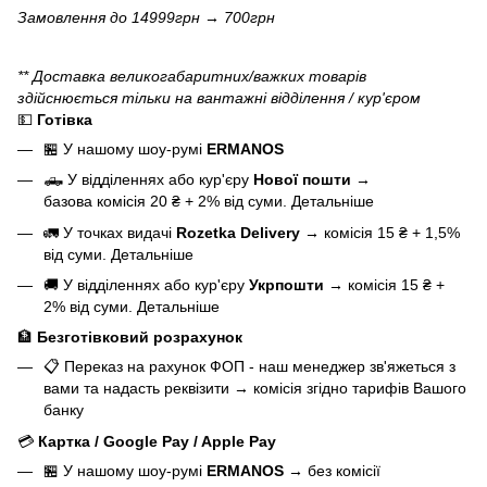
Замовлення до 14999грн → 700грн
** Доставка великогабаритних/важких товарів
здійснюється тільки на вантажні відділення / кур'єром
💵
Готівка
🏪 У нашому
шоу-румі
ERMANOS
🛻 У відділеннях або кур'єру
Нової пошти
→
базова
комісія 20 ₴ + 2% від суми.
Детальніше
🚛 У точках видачі
Rozetka Delivery
→
комісія 15 ₴ + 1,5%
від суми.
Детальніше
🚚 У відділеннях або кур'єру
Укрпошти
→
комісія 15 ₴ +
2% від суми.
Детальніше
🏦
Безготівковий розрахунок
📋 Переказ на рахунок ФОП - наш менеджер зв'яжеться з
вами та надасть реквізити
→
комісія згідно тарифів Вашого
банку
💳
Картка / Google Pay / Apple Pay
🏪 У нашому
шоу-румі
ERMANOS
→
без комісії