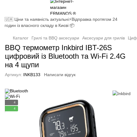
🇺🇦 Ціни та наявність актуальні⚡Відправка протягом 24
годин із власного складу в Києві 📦
Каталог
Грилі та BBQ аксесуари
Аксесуари для грилів
Циф
BBQ термометр Inkbird IBT-26S
цифровий із Bluetooth та Wi-Fi 2.4G
на 4 щупи
Артикул:
INKB133
Написати відгук
4
4