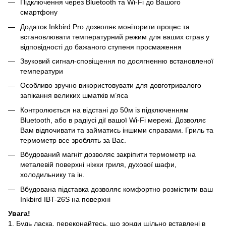
Підключення через Bluetooth та Wi-Fi до Вашого
смартфону
Додаток Inkbird Pro дозволяє моніторити процес та
встановлювати температурний режим для ваших страв у
відповідності до бажаного ступеня просмаження
Звуковий сигнал-сповіщення по досягненню встановленої
температури
Особливо зручно використовувати для довготривалого
запікання великих шматків м’яса
Контролюється на відстані до 50м із підключенням
Bluetooth, або в радіусі дії вашої Wi-Fi мережі. Дозволяє
Вам відпочивати та займатись іншими справами. Гриль та
термометр все зроблять за Вас.
Вбудований магніт дозволяє закріпити термометр на
металевій поверхні ніжки гриля, духової шафи,
холодильнику та ін.
Вбудована підставка дозволяє комфортно розмістити ваш
Inkbird IBT-26S на поверхні
Увага!
1. Будь ласка, переконайтесь, що зонди щільно вставлені в