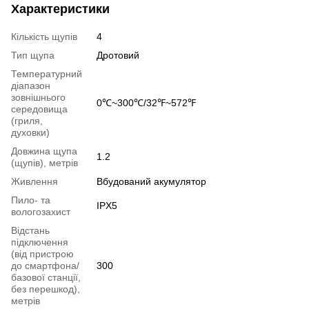
Характеристики
Кількість щупів
4
Тип щупа
Дротовий
Температурний
діапазон
зовнішнього
0℃~300℃/32℉~572℉
середовища
(гриля,
духовки)
Довжина щупа
1.2
(щупів), метрів
Живлення
Вбудований акумулятор
Пило- та
IPX5
вологозахист
Відстань
підключення
(від пристрою
до смартфона/
300
базової станції,
без перешкод),
метрів