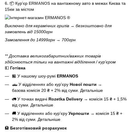
6.
📦 Кур'єр
ERMANOS
на вантажному авто в межах Києва та
15км за містом
Виключно для
керамічних грилів
→ безкоштовно для
замовлень від 15000грн
Замовлення до 14999грн → 700грн
** Доставка великогабаритних/важких товарів
здійснюється тільки на вантажні відділення / кур'єром
💵
Готівка
🏪 У нашому
шоу-румі
ERMANOS
🛻 У відділеннях або кур'єру
Нової пошти
→
базова
комісія 20 ₴ + 2% від суми.
Детальніше
🚛 У точках видачі
Rozetka Delivery
→
комісія 15 ₴ + 1,5%
від суми.
Детальніше
🚚 У відділеннях або кур'єру
Укрпошти
→
комісія 15 ₴ +
2% від суми.
Детальніше
🏦
Безготівковий розрахунок