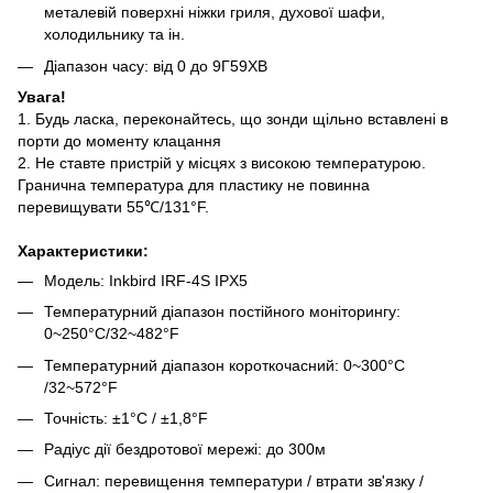
металевій поверхні ніжки гриля, духової шафи,
холодильнику та ін.
Діапазон часу: від 0 до 9Г59ХВ
Увага!
1. Будь ласка, переконайтесь, що зонди щільно вставлені в
порти до моменту клацання
2. Не ставте пристрій у місцях з високою температурою.
Гранична температура для пластику не повинна
перевищувати 55℃/131°F.
Характеристики:
Модель: Inkbird IRF-4S IPX5
Температурний діапазон постійного моніторингу:
0~250°C/32~482°F
Температурний діапазон короткочасний: 0~300°C
/32~572°F
Точність: ±1°C / ±1,8°F
Радіус дії бездротової мережі: до 300м
Сигнал: перевищення температури / втрати зв'язку /