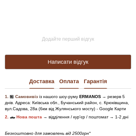
Додайте перший відгук
Написати відгук
Доставка
Оплата
Гарантія
1.
🏪
Самовивіз
із нашого
шоу-рум
у
ERMANOS
→ резерв 5
днів.
Адреса:
Київська обл.,
Бучанський район, с. Крюківщина,
вул.Садова, 28а (6км від Жулянського мосту) - Google Карти
2.
🛻
Нова пошта
→
відділення / кур'єр / поштомат →
1-2 дні
Безкоштовно для замовлень від 2500грн*