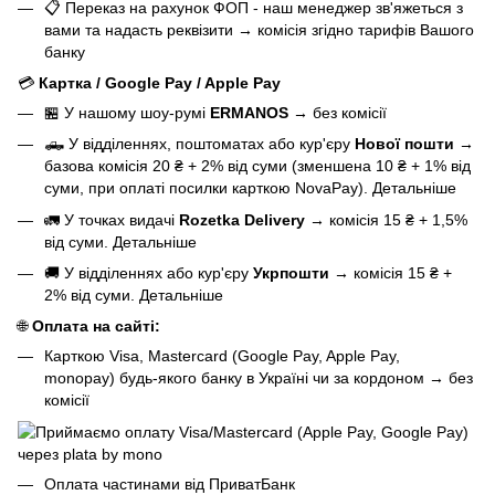
📋 Переказ на рахунок ФОП - наш менеджер зв'яжеться з
вами та надасть реквізити
→
комісія згідно тарифів Вашого
банку
💳
Картка / Google Pay / Apple Pay
🏪 У нашому
шоу-румі
ERMANOS
→
без комісії
🛻 У відділеннях, поштоматах або кур'єру
Нової пошти
→
базова
комісія 20 ₴ + 2% від суми (зменшена 10 ₴ + 1% від
суми, при оплаті посилки карткою NovaPay).
Детальніше
🚛 У точках видачі
Rozetka Delivery
→
комісія 15 ₴ + 1,5%
від суми.
Детальніше
🚚 У відділеннях або кур'єру
Укрпошти
→
комісія 15 ₴ +
2% від суми.
Детальніше
🌐
Оплата на сайті:
Карткою Visa, Mastercard (Google Pay, Apple Pay,
monopay) будь-якого банку в Україні чи за кордоном
→
без
комісії
Оплата частинами від ПриватБанк