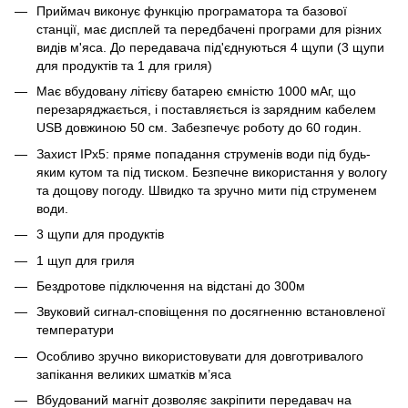
Приймач виконує функцію програматора та базової
станції, має дисплей та передбачені програми для різних
видів м'яса. До передавача під'єднуються 4 щупи (3 щупи
для продуктів та 1 для гриля)
Має вбудовану літієву батарею ємністю 1000 мАг, що
перезаряджається, і поставляється із зарядним кабелем
USB довжиною 50 см. Забезпечує роботу до 60 годин.
Захист IPx5: пряме попадання струменів води під будь-
яким кутом та під тиском. Безпечне використання у вологу
та дощову погоду. Швидко та зручно мити під струменем
води.
3 щупи для продуктів
1 щуп для гриля
Бездротове підключення на відстані до 300м
Звуковий сигнал-сповіщення по досягненню встановленої
температури
Особливо зручно використовувати для довготривалого
запікання великих шматків м’яса
Вбудований магніт дозволяє закріпити передавач на