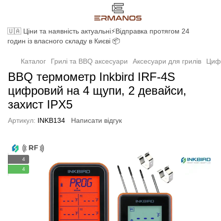
🇺🇦 Ціни та наявність актуальні⚡Відправка протягом 24
годин із власного складу в Києві 📦
Каталог
Грилі та BBQ аксесуари
Аксесуари для грилів
Циф
BBQ термометр Inkbird IRF-4S
цифровий на 4 щупи, 2 девайси,
захист IPX5
Артикул:
INKB134
Написати відгук
4
4