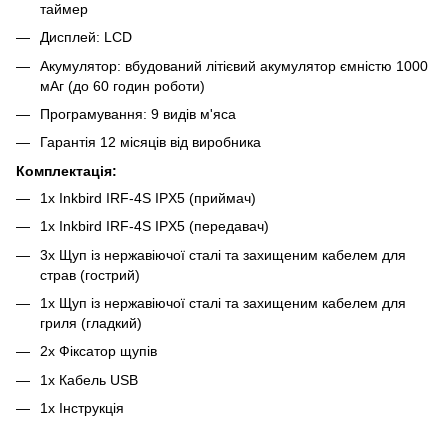
таймер
Дисплей: LCD
Акумулятор: вбудований літієвий акумулятор ємністю 1000
мАг (до 60 годин роботи)
Програмування: 9 видів м'яса
Гарантія 12 місяців від виробника
Комплектація:
1х Inkbird IRF-4S IPX5 (приймач)
1х Inkbird IRF-4S IPX5 (передавач)
3х Щуп із нержавіючої сталі та захищеним кабелем для
страв (гострий)
1х Щуп із нержавіючої сталі та захищеним кабелем для
гриля (гладкий)
2х Фіксатор щупів
1х Кабель USB
1х Інструкція