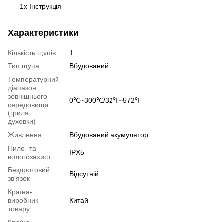
1х Інструкція
Характеристики
Кількість щупів
1
Тип щупа
Вбудований
Температурний
діапазон
зовнішнього
0℃~300℃/32℉~572℉
середовища
(гриля,
духовки)
Живлення
Вбудований акумулятор
Пило- та
IPX5
вологозахист
Бездротовий
Відсутній
зв'язок
Країна-
виробник
Китай
товару
Країна