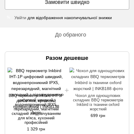
Замовити швидко
Увійти
для відображення накопичувальної знижки
%
До обраного
Разом дешевше
BBQ термометр Inkbird IHT-1P
Чохол для однощупових
цифровий швидкий,
складних BBQ термометрів
водонепроникний IPX5,
Inkbird із тканини oxford
перезарядний, магнітний
жорсткий
складний з підсвічуванням
699 грн
для м'яса, кухонний
професійний
1 329 грн