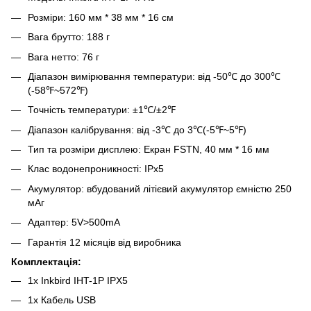
Розміри: 160 мм * 38 мм * 16 см
Вага брутто: 188 г
Вага нетто: 76 г
Діапазон вимірювання температури: від -50℃ до 300℃
(-58℉~572℉)
Точність температури: ±1℃/±2℉
Діапазон калібрування: від -3℃ до 3℃(-5℉~5℉)
Тип та розміри дисплею: Екран FSTN, 40 мм * 16 мм
Клас водонепроникності: IPx5
Акумулятор: вбудований літієвий акумулятор ємністю 250
мАг
Адаптер: 5V>500mA
Гарантія 12 місяців від виробника
Комплектація:
1х Inkbird IHT-1P IPX5
1х Кабель USB