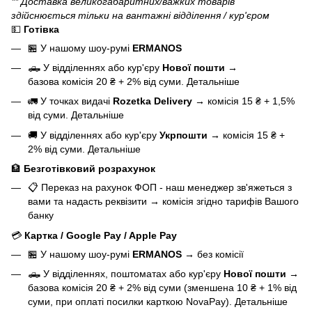
** Доставка великогабаритних/важких товарів
здійснюється тільки на вантажні відділення / кур'єром
💵
Готівка
🏪 У нашому
шоу-румі
ERMANOS
🛻 У відділеннях або кур'єру
Нової пошти
→
базова
комісія 20 ₴ + 2% від суми.
Детальніше
🚛 У точках видачі
Rozetka Delivery
→
комісія 15 ₴ + 1,5%
від суми.
Детальніше
🚚 У відділеннях або кур'єру
Укрпошти
→
комісія 15 ₴ +
2% від суми.
Детальніше
🏦
Безготівковий розрахунок
📋 Переказ на рахунок ФОП - наш менеджер зв'яжеться з
вами та надасть реквізити
→
комісія згідно тарифів Вашого
банку
💳
Картка / Google Pay / Apple Pay
🏪 У нашому
шоу-румі
ERMANOS
→
без комісії
🛻 У відділеннях, поштоматах або кур'єру
Нової пошти
→
базова
комісія 20 ₴ + 2% від суми (зменшена 10 ₴ + 1% від
суми, при оплаті посилки карткою NovaPay).
Детальніше