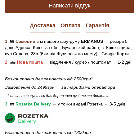
Написати відгук
Доставка
Оплата
Гарантія
1.
🏪
Самовивіз
із нашого
шоу-рум
у
ERMANOS
→ резерв 5
днів.
Адреса:
Київська обл.,
Бучанський район, с. Крюківщина,
вул.Садова, 28а (6км від Жулянського мосту) - Google Карти
2.
🛻
Нова пошта
→
відділення / кур'єр / поштомат →
1-2 дні
Безкоштовно для замовлень від 2500грн*
Замовлення до 2499грн →
за тарифами оператора
* не застосовується для деревного вугілля та брикетів
3.
🚛
Rozetka Delivery
→
у
точки видачі Розетка →
3-5 днів
Безкоштовно для замовлень від 1300грн