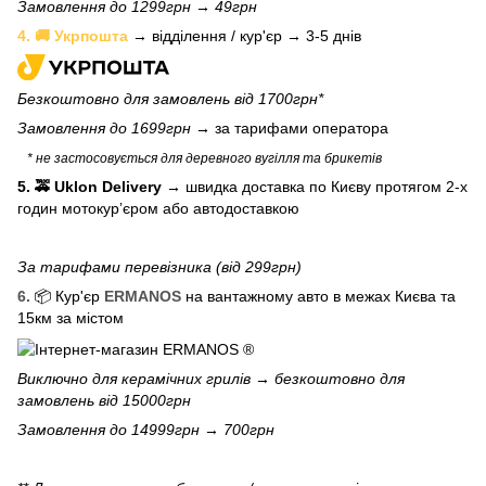
Замовлення до 1299грн → 49грн
4. 🚚 Укрпошта
→ відділення / кур'єр → 3-5 днів
Безкоштовно для замовлень від 1700грн*
Замовлення до 1699грн →
за тарифами оператора
* не застосовується для деревного вугілля та брикетів
5. 🚕 Uklon Delivery
→
швидка доставка по Києву протягом 2-х
годин мотокурʼєром або автодоставкою
За тарифами перевізника (від 299грн)
6.
📦 Кур'єр
ERMANOS
на вантажному авто в межах Києва та
15км за містом
Виключно для
керамічних грилів
→ безкоштовно для
замовлень від 15000грн
Замовлення до 14999грн → 700грн