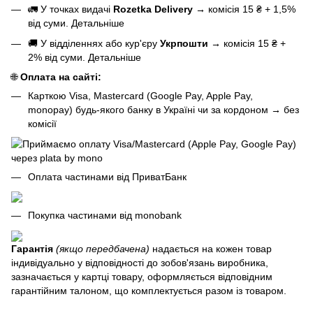
🚛 У точках видачі
Rozetka Delivery
→
комісія 15 ₴ + 1,5%
від суми.
Детальніше
🚚 У відділеннях або кур'єру
Укрпошти
→
комісія 15 ₴ +
2% від суми.
Детальніше
🌐
Оплата на сайті:
Карткою Visa, Mastercard (Google Pay, Apple Pay,
monopay) будь-якого банку в Україні чи за кордоном
→
без
комісії
Оплата частинами від ПриватБанк
Покупка частинами від monobank
Гарантія
(якщо передбачена)
надається на кожен товар
індивідуально у відповідності до зобов'язань виробника,
зазначається у картці товару, оформляється відповідним
гарантійним талоном, що комплектується разом із товаром.