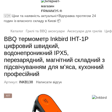
🇺🇦 Ціни та наявність актуальні⚡Відправка протягом 24
годин із власного складу в Києві 📦
Каталог
Грилі та BBQ аксесуари
Аксесуари для грилів
Циф
BBQ термометр Inkbird IHT-1P
цифровий швидкий,
водонепроникний IPX5,
перезарядний, магнітний складний з
підсвічуванням для м'яса, кухонний
професійний
Артикул:
INKB138
Написати відгук
ХІТ