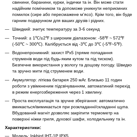
свинини, баранини, курки, індички та ін. Він може стати
надійним помічником та допоможе уникнути неприємних
помилок (сире або пересмажене м'ясо). Крім того, він буде
гарним подарунком для ваших друзів і рідних.
Швидкий: зчитує температуру за 3-6 секунд
Точний: ± 1℃/±2℉ з широким діапазоном: -58℉ ~ 572℉
(-50℃ ~ 300℃). Калібрується від -3℃ до 3℃ (-5℉~5℉).
Водонепроникний: захист IPx5 (пряме попадання
струменів води під будь-яким кутом та під тиском).
Безпечне використання у вологу та дощову погоду. Швидко
та зручно мити під струменем води.
Акумулятор: літієва батарея 250 мАг. Близько 11 годин
роботи з увімкненим підсвічуванням, автоматиний перехід
в режим енергозбереження через 1 хвилину.
Проста експлуатація та зручне зберігання: автоматично
вмикається/вимикається при розкладанні/складанні щупа.
Вбудований магніт дозволяє закріпити термометр на
поверхні ніжки гриля, духової шафи, холодильнику та ін.
Характеристики:
Модель: Inkbird IHT-1P IPX5