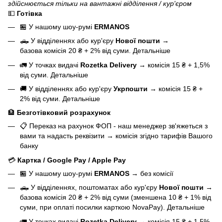
здійснюється тільки на вантажні відділення / кур'єром
💵
Готівка
🏪 У нашому
шоу-румі
ERMANOS
🛻 У відділеннях або кур'єру
Нової пошти
→
базова
комісія 20 ₴ + 2% від суми.
Детальніше
🚛 У точках видачі
Rozetka Delivery
→
комісія 15 ₴ + 1,5%
від суми.
Детальніше
🚚 У відділеннях або кур'єру
Укрпошти
→
комісія 15 ₴ +
2% від суми.
Детальніше
🏦
Безготівковий розрахунок
📋 Переказ на рахунок ФОП - наш менеджер зв'яжеться з
вами та надасть реквізити
→
комісія згідно тарифів Вашого
банку
💳
Картка / Google Pay / Apple Pay
🏪 У нашому
шоу-румі
ERMANOS
→
без комісії
🛻 У відділеннях, поштоматах або кур'єру
Нової пошти
→
базова
комісія 20 ₴ + 2% від суми (зменшена 10 ₴ + 1% від
суми, при оплаті посилки карткою NovaPay).
Детальніше
🚛 У точках видачі
Rozetka Delivery
→
комісія 15 ₴ + 1,5%