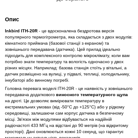
Опис
Inkbird ITH-20R
- це вдосконалена бездротова версія
популярного термогігрометра, яка складається з двох модулів:
кімнатного приймача (базової станції з екраном) та
зовнішнього передавача (датчика). Цей прилад ідеально
підходить для комплексного контролю мікроклімату, коли вам
потрібно знати температуру та вологість одночасно у двох
різних місцях. Наприклад: базова станція стоїть у вітальні, а
датчик розміщено на вулиці, у підвалі, теплиці, холодильнику,
інкубаторі або винному погребі.
Головна перевага моделі ITH-20R - це наявність у зовнішнього
передавача додаткового
виносного температурного щупа
на дроті. Це дозволяє вимірювати температуру в
екстремальних умовах (від -50°C до +125°C) або у рідкому
середовищі, залишаючи сам корпус датчика в безпечному
місці. Зв'язок між модулями відбувається на надійній
радіочастоті 433 МГц на відстані до 90 метрів (на відкритому
просторі). Дані оновлюються кожні 10 секунд, що гарантує
максимальну актуальність показників.