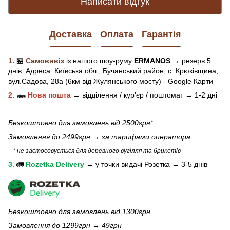
Написати відгук
Доставка
Оплата
Гарантія
1.
🏪
Самовивіз
із нашого
шоу-рум
у
ERMANOS
→ резерв 5
днів.
Адреса:
Київська обл.,
Бучанський район, с. Крюківщина,
вул.Садова, 28а (6км від Жулянського мосту) - Google Карти
2.
🛻
Нова пошта
→
відділення / кур'єр / поштомат →
1-2 дні
Безкоштовно для замовлень від 2500грн*
Замовлення до 2499грн →
за тарифами оператора
* не застосовується для деревного вугілля та брикетів
3.
🚛
Rozetka Delivery
→
у
точки видачі Розетка →
3-5 днів
Безкоштовно для замовлень від 1300грн
Замовлення до 1299грн → 49грн