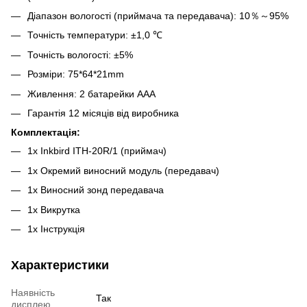
Діапазон вологості (приймача та передавача): 10％～95%
Точність температури: ±1,0 ℃
Точність вологості: ±5%
Розміри: 75*64*21mm
Живлення: 2 батарейки AAA
Гарантія 12 місяців від виробника
Комплектація:
1х Inkbird ITH-20R/1 (приймач)
1х Окремий виносний модуль (передавач)
1х Виносний зонд передавача
1х Викрутка
1х Інструкція
Характеристики
Наявність
Так
дисплею