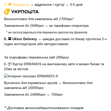
4. 🚚 Укрпошта
→ відділення / кур'єр → 3-5 днів
Безкоштовно для замовлень від 1700грн*
Замовлення до 1699грн →
за тарифами оператора
* не застосовується для деревного вугілля та брикетів
5. 🚕 Uklon Delivery
→
швидка доставка по Києву протягом 2-х
годин мотокурʼєром або автодоставкою
За тарифами перевізника (від 299грн)
6.
📦 Кур'єр
ERMANOS
на вантажному авто в межах Києва та
15км за містом
Виключно для
керамічних грилів
→ безкоштовно для
замовлень від 15000грн
Замовлення до 14999грн → 700грн
** Доставка великогабаритних/важких товарів