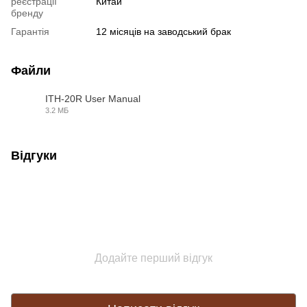
реєстрації
Китай
бренду
Гарантія
12 місяців на заводський брак
Файли
ITH-20R User Manual
3.2 МБ
PDF
Відгуки
Додайте перший відгук