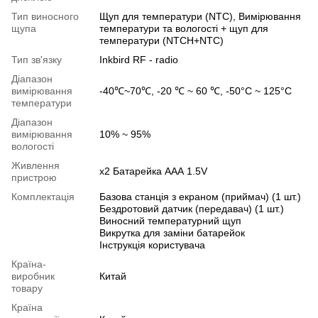
Тип виносного
Щуп для температури (NTC), Вимірювання
щупа
температури та вологості + щуп для
температури (NTCH+NTC)
Тип зв'язку
Inkbird RF - radio
Діапазон
вимірювання
-40℃~70℃, -20 ℃ ~ 60 ℃, -50°C ~ 125°C
температури
Діапазон
вимірювання
10% ~ 95%
вологості
Живлення
x2 Батарейка ААА 1.5V
пристрою
Комплектація
Базова станція з екраном (приймач) (1 шт.)
Бездротовий датчик (передавач) (1 шт.)
Виносний температурний щуп
Викрутка для заміни батарейок
Інструкція користувача
Країна-
виробник
Китай
товару
Країна