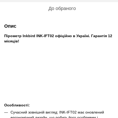
До обраного
Опис
Пірометр Inkbird INK-IFT02 офіційно в Україні. Гарантія 12
місяців!
Особливості:
Сучасний зовнішній вигляд: INK-IFT02 має оновлений
ергономічний дизайн, що робить його особливим і