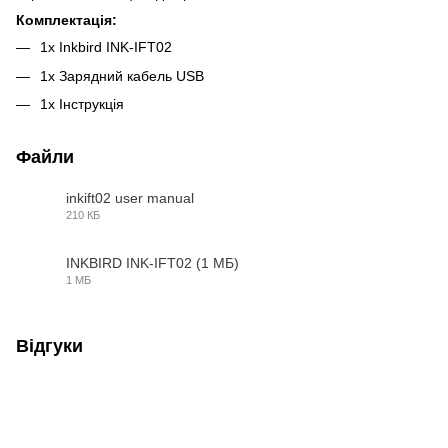
Комплектація:
1х Inkbird INK-IFT02
1х Зарядний кабель USB
1х Інструкція
Файли
inkift02 user manual
210 КБ
PDF
INKBIRD INK-IFT02 (1 МБ)
1 МБ
PDF
Відгуки