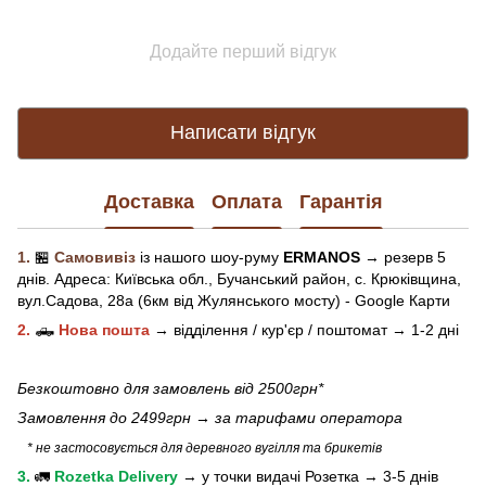
Додайте перший відгук
Написати відгук
Доставка
Оплата
Гарантія
1.
🏪
Самовивіз
із нашого
шоу-рум
у
ERMANOS
→ резерв 5
днів.
Адреса:
Київська обл.,
Бучанський район, с. Крюківщина,
вул.Садова, 28а (6км від Жулянського мосту) - Google Карти
2.
🛻
Нова пошта
→
відділення / кур'єр / поштомат →
1-2 дні
Безкоштовно для замовлень від 2500грн*
Замовлення до 2499грн →
за тарифами оператора
* не застосовується для деревного вугілля та брикетів
3.
🚛
Rozetka Delivery
→
у
точки видачі Розетка →
3-5 днів