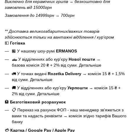
Виключно для
керамічних грилів
→ безкоштовно для
замовлень від 15000грн
Замовлення до 14999грн → 700грн
** Доставка великогабаритних/важких товарів
здійснюється тільки на вантажні відділення / кур'єром
💵
Готівка
🏪 У нашому
шоу-румі
ERMANOS
🛻 У відділеннях або кур'єру
Нової пошти
→
базова
комісія 20 ₴ + 2% від суми.
Детальніше
🚛 У точках видачі
Rozetka Delivery
→
комісія 15 ₴ + 1,5%
від суми.
Детальніше
🚚 У відділеннях або кур'єру
Укрпошти
→
комісія 15 ₴ +
2% від суми.
Детальніше
🏦
Безготівковий розрахунок
📋 Переказ на рахунок ФОП - наш менеджер зв'яжеться з
вами та надасть реквізити
→
комісія згідно тарифів Вашого
банку
💳
Картка / Google Pay / Apple Pay