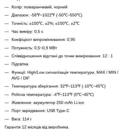
Колір: помаранчевий, чорний
Діапазон: -58℉~1022℉ (-50℃~550℃)
Точність: ≥100℃, ±2%; ≤100℃, ±2℃
Час виміру: 0,5 с
Коефіцієнт випромінювання: 0,95
Потужність: 0,5~0,9 МВт
Співвідношення відстані до точки вимірювання: 12 : 1
Підсвітка
Функції: High/Low сигналізація температури, MAX / MIN /
AVG / DIF
Температура зберігання: 32℉~113℉ (-10℃~45℃)
Робоча температура: -4℉~113℉ (0℃~45℃)
Живлення: акумулятор 250 mAh Li-ion
Порт заряджання: USB Type-C
Вага: 114 г
Гарантія 12 місяців від виробника.