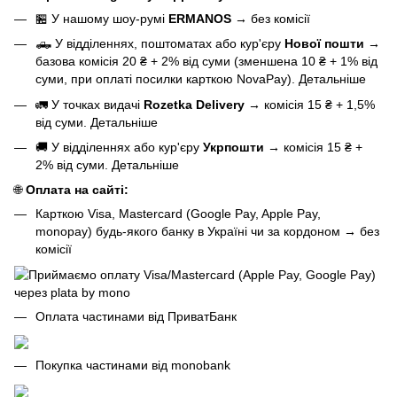
🏪 У нашому
шоу-румі
ERMANOS
→
без комісії
🛻 У відділеннях, поштоматах або кур'єру
Нової пошти
→
базова
комісія 20 ₴ + 2% від суми (зменшена 10 ₴ + 1% від
суми, при оплаті посилки карткою NovaPay).
Детальніше
🚛 У точках видачі
Rozetka Delivery
→
комісія 15 ₴ + 1,5%
від суми.
Детальніше
🚚 У відділеннях або кур'єру
Укрпошти
→
комісія 15 ₴ +
2% від суми.
Детальніше
🌐
Оплата на сайті:
Карткою Visa, Mastercard (Google Pay, Apple Pay,
monopay) будь-якого банку в Україні чи за кордоном
→
без
комісії
Оплата частинами від ПриватБанк
Покупка частинами від monobank