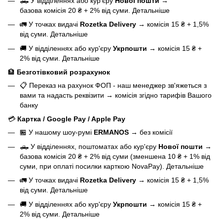
🛻 У відділеннях або кур'єру
Нової пошти
→
базова
комісія 20 ₴ + 2% від суми.
Детальніше
🚛 У точках видачі
Rozetka Delivery
→
комісія 15 ₴ + 1,5%
від суми.
Детальніше
🚚 У відділеннях або кур'єру
Укрпошти
→
комісія 15 ₴ +
2% від суми.
Детальніше
🏦
Безготівковий розрахунок
📋 Переказ на рахунок ФОП - наш менеджер зв'яжеться з
вами та надасть реквізити
→
комісія згідно тарифів Вашого
банку
💳
Картка / Google Pay / Apple Pay
🏪 У нашому
шоу-румі
ERMANOS
→
без комісії
🛻 У відділеннях, поштоматах або кур'єру
Нової пошти
→
базова
комісія 20 ₴ + 2% від суми (зменшена 10 ₴ + 1% від
суми, при оплаті посилки карткою NovaPay).
Детальніше
🚛 У точках видачі
Rozetka Delivery
→
комісія 15 ₴ + 1,5%
від суми.
Детальніше
🚚 У відділеннях або кур'єру
Укрпошти
→
комісія 15 ₴ +
2% від суми.
Детальніше