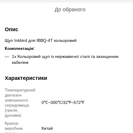
До обраного
Опис
Щуп Inkbird для IBBQ-4T кольоровий
Комплектація:
1х Кольоровий щуп із нержавіючої сталі та захищеним
кабелем
Характеристики
Температурний
діапазон
зовнішнього
0℃~300℃/32℉~572℉
середовища
(гриля,
духовки)
Країна-
виробник
Китай