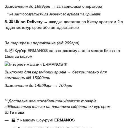
Замовлення до 1699грн →
за тарифами оператора
* не застосовується для деревного вугілля та брикетів
5. 🚕 Uklon Delivery
→
швидка доставка по Києву протягом 2-х
годин мотокурʼєром або автодоставкою
За тарифами перевізника (від 299грн)
6.
📦 Кур'єр
ERMANOS
на вантажному авто в межах Києва та
15км за містом
Виключно для
керамічних грилів
→ безкоштовно для
замовлень від 15000грн
Замовлення до 14999грн → 700грн
** Доставка великогабаритних/важких товарів
здійснюється тільки на вантажні відділення / кур'єром
💵
Готівка
🏪 У нашому
шоу-румі
ERMANOS