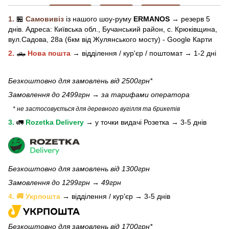
1.
🏪
Самовивіз
із нашого
шоу-рум
у
ERMANOS
→ резерв 5
днів.
Адреса:
Київська обл.,
Бучанський район, с. Крюківщина,
вул.Садова, 28а (6км від Жулянського мосту) - Google Карти
2.
🛻
Нова пошта
→
відділення / кур'єр / поштомат →
1-2 дні
Безкоштовно для замовлень від 2500грн*
Замовлення до 2499грн →
за тарифами оператора
* не застосовується для деревного вугілля та брикетів
3.
🚛
Rozetka Delivery
→
у
точки видачі Розетка →
3-5 днів
Безкоштовно для замовлень від 1300грн
Замовлення до 1299грн → 49грн
4. 🚚 Укрпошта
→ відділення / кур'єр → 3-5 днів
Безкоштовно для замовлень від 1700грн*